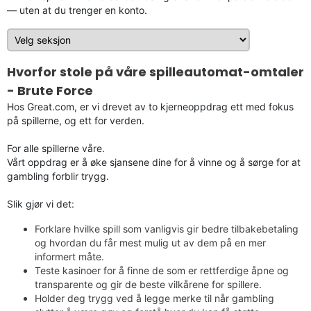
— uten at du trenger en konto.
Hvorfor stole på våre spilleautomat-omtaler
- Brute Force
Hos Great.com, er vi drevet av to kjerneoppdrag ett med fokus
på spillerne, og ett for verden.
For alle spillerne våre.
Vårt oppdrag er å øke sjansene dine for å vinne og å sørge for at
gambling forblir trygg.
Slik gjør vi det:
Forklare hvilke spill som vanligvis gir bedre tilbakebetaling
og hvordan du får mest mulig ut av dem på en mer
informert måte.
Teste kasinoer for å finne de som er rettferdige åpne og
transparente og gir de beste vilkårene for spillere.
Holder deg trygg ved å legge merke til når gambling