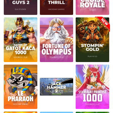
JACK
HAMMER
2
NETENT