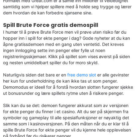
Formålet med Great.com er å samle inn millioner til veldedighet
samtidig som vi hjelper spillere med å holde seg trygge og lærer
dem hvordan de kan forbedre sjansene sine.
Spill Brute Force gratis demospill
I humør til å prøve Brute Force men vil prøve uten risiko før du
hopper inn i spill for ekte penger i dag? Gode nyheter at du kan
åpne gratissdemoen med en gang uten ventetid. Det kreves
ingen innlogging sette inn penger eller fylle ut noen
registreringsskjemaer. Klikk på spillet som vises øverst på siden
og nesten umiddelbart spiller du for moro skyld.
Naturligvis siden det bare er en
free demo slot
er alle gevinster
her kun for underholdning de kan ikke tas ut som penger.
Demomodus er ideell for å forstå hvordan slotten fungerer sjekke
ut bonusrunder og lære spillets rytme uten å risikere penger.
Slik kan du se det: demoen fungerer akkurat som av versjonen
for ekte penger du finner i et casino. Alt du ser på skjermen fra
symboler og gameplay til alle spesialfunksjoner er nøyaktig det
samme som i kasinoversjonen. På den måten når du er klar til å
spille Brute Force for ekte penger vil du kjenne hele opplevelsen
på forhånd før du risikerer penger.