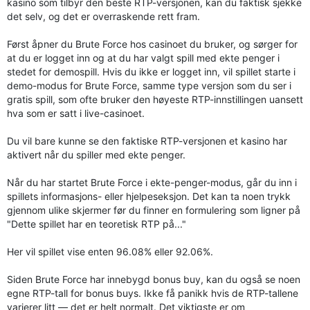
kasino som tilbyr den beste RTP-versjonen, kan du faktisk sjekke
det selv, og det er overraskende rett fram.
Først åpner du Brute Force hos casinoet du bruker, og sørger for
at du er logget inn og at du har valgt spill med ekte penger i
stedet for demospill. Hvis du ikke er logget inn, vil spillet starte i
demo-modus for Brute Force, samme type versjon som du ser i
gratis spill, som ofte bruker den høyeste RTP-innstillingen uansett
hva som er satt i live-casinoet.
Du vil bare kunne se den faktiske RTP-versjonen et kasino har
aktivert når du spiller med ekte penger.
Når du har startet Brute Force i ekte-penger-modus, går du inn i
spillets informasjons- eller hjelpeseksjon. Det kan ta noen trykk
gjennom ulike skjermer før du finner en formulering som ligner på
"Dette spillet har en teoretisk RTP på..."
Her vil spillet vise enten 96.08% eller 92.06%.
Siden Brute Force har innebygd bonus buy, kan du også se noen
egne RTP-tall for bonus buys. Ikke få panikk hvis de RTP-tallene
varierer litt — det er helt normalt. Det viktigste er om