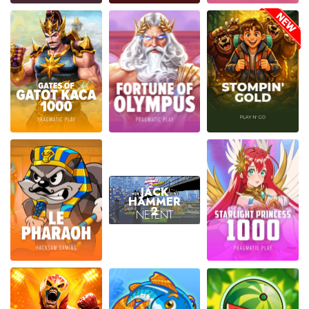
JACK
HAMMER
2
NETENT