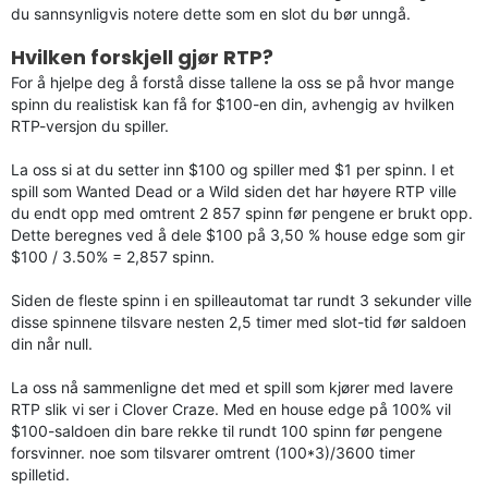
du sannsynligvis notere dette som en slot du bør unngå.
Hvilken forskjell gjør RTP?
For å hjelpe deg å forstå disse tallene la oss se på hvor mange
spinn du realistisk kan få for $100-en din, avhengig av hvilken
RTP-versjon du spiller.
La oss si at du setter inn $100 og spiller med $1 per spinn. I et
spill som Wanted Dead or a Wild siden det har høyere RTP ville
du endt opp med omtrent 2 857 spinn før pengene er brukt opp.
Dette beregnes ved å dele $100 på 3,50 % house edge som gir
$100 / 3.50% = 2,857 spinn.
Siden de fleste spinn i en spilleautomat tar rundt 3 sekunder ville
disse spinnene tilsvare nesten 2,5 timer med slot-tid før saldoen
din når null.
La oss nå sammenligne det med et spill som kjører med lavere
RTP slik vi ser i Clover Craze. Med en house edge på 100% vil
$100-saldoen din bare rekke til rundt 100 spinn før pengene
forsvinner. noe som tilsvarer omtrent (100*3)/3600 timer
spilletid.