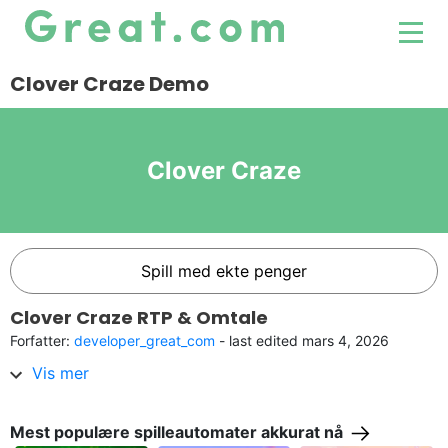
Clover Craze Demo
Clover Craze
Spill med ekte penger
Clover Craze RTP & Omtale
Forfatter:
developer_great_com
- last edited
mars 4, 2026
Vis mer
Mest populære spilleautomater akkurat nå