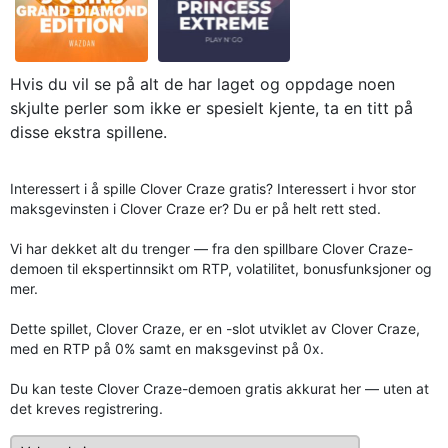
Hvis du vil se på alt de har laget og oppdage noen
skjulte perler som ikke er spesielt kjente, ta en titt på
disse ekstra spillene.
Interessert i å spille Clover Craze gratis? Interessert i hvor stor
maksgevinsten i Clover Craze er? Du er på helt rett sted.
Vi har dekket alt du trenger — fra den spillbare Clover Craze-
demoen til ekspertinnsikt om RTP, volatilitet, bonusfunksjoner og
mer.
Dette spillet, Clover Craze, er en -slot utviklet av Clover Craze,
med en RTP på 0% samt en maksgevinst på 0x.
Du kan teste Clover Craze-demoen gratis akkurat her — uten at
det kreves registrering.