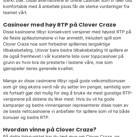
sterkt bak. Disse alternativene er online casinoer som vi føler oss
komfortable med å anbefale pluss får de sterke vurderinger fra
teamet vårt.
Casinoer med høy RTP på Clover Craze
Disse kasinoene tilbyr konsekvent versjoner med høyest RTP på
de fleste spillautomatene vi har anmeldt, inkludert spill som
Clover Craze noe som forbedrer spillernes langsiktige
tilbakebetaling. Utover bare bedre tilbakebetaling til spillere er
de også fremhevet i vår kuraterte liste over toppcasinoer på
grunn av hvor bra de presterte i testene våre, noe som
gjenspeiler deres generelle kvalitet.
Mange av disse casinoene tilbyr også gode velkomstbonuser
som gir deg ekstra verdi når du setter inn penger, samtidig som
de fortsatt gjør det mulig for deg å bruke de mest gunstige RTP-
versjonene på slotene du liker mest. Hvis du vil ha gode
kampanjer og bedre vinnersjanser representerer disse noen av
de beste nettcasinoene vi anbefaler for spillere som vil ha både
bonuser og bedre RTP.
Hvordan vinne på Clover Craze?
På dette tidspunktet har du lært mye om Clover Craze, og