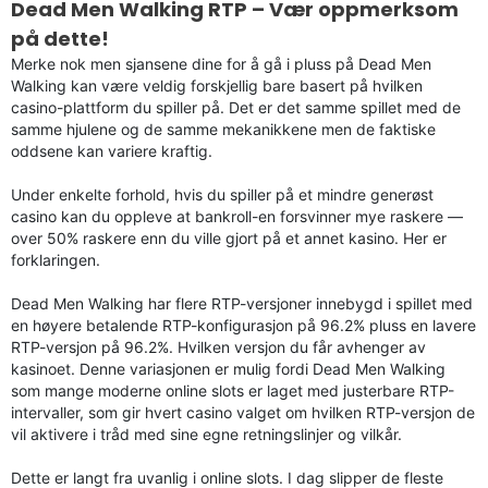
Dead Men Walking RTP – Vær oppmerksom
på dette!
Merke nok men sjansene dine for å gå i pluss på Dead Men
Walking kan være veldig forskjellig bare basert på hvilken
casino-plattform du spiller på. Det er det samme spillet med de
samme hjulene og de samme mekanikkene men de faktiske
oddsene kan variere kraftig.
Under enkelte forhold, hvis du spiller på et mindre generøst
casino kan du oppleve at bankroll-en forsvinner mye raskere —
over 50% raskere enn du ville gjort på et annet kasino. Her er
forklaringen.
Dead Men Walking har flere RTP-versjoner innebygd i spillet med
en høyere betalende RTP-konfigurasjon på 96.2% pluss en lavere
RTP-versjon på 96.2%. Hvilken versjon du får avhenger av
kasinoet. Denne variasjonen er mulig fordi Dead Men Walking
som mange moderne online slots er laget med justerbare RTP-
intervaller, som gir hvert casino valget om hvilken RTP-versjon de
vil aktivere i tråd med sine egne retningslinjer og vilkår.
Dette er langt fra uvanlig i online slots. I dag slipper de fleste