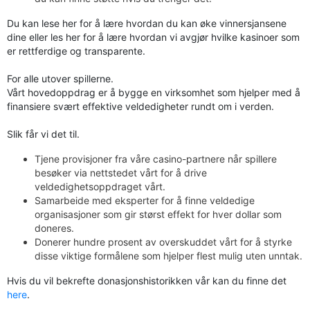
Du kan lese her for å lære hvordan du kan øke vinnersjansene
dine eller les her for å lære hvordan vi avgjør hvilke kasinoer som
er rettferdige og transparente.
For alle utover spillerne.
Vårt hovedoppdrag er å bygge en virksomhet som hjelper med å
finansiere svært effektive veldedigheter rundt om i verden.
Slik får vi det til.
Tjene provisjoner fra våre casino-partnere når spillere
besøker via nettstedet vårt for å drive
veldedighetsoppdraget vårt.
Samarbeide med eksperter for å finne veldedige
organisasjoner som gir størst effekt for hver dollar som
doneres.
Donerer hundre prosent av overskuddet vårt for å styrke
disse viktige formålene som hjelper flest mulig uten unntak.
Hvis du vil bekrefte donasjonshistorikken vår kan du finne det
here
.