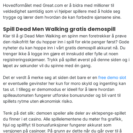
Hovedformålet med Great.com er å bidra med millioner til
veldedighet samtidig som vi hjelper spillere med å holde seg
trygge og lærer dem hvordan de kan forbedre sjansene sine.
Spill Dead Men Walking gratis demospill
Klar til å gi Dead Men Walking en spinn men foretrekker å prøve
den risikofritt før du hopper inn i spill for ekte penger først? Gode
nyheter du kan hoppe inn i vårt gratis demospill akkurat nå. Du
trenger ikke å logge inn gjøre et innskudd eller fylle ut noen
registreringsskjemaer. Trykk på spillet øverst på denne siden og i
løpet av sekunder vil du spinne med én gang.
Det er verdt å merke seg at siden det bare er en
free demo slot
er eventuelle gevinster her kun for moro skyld og ingenting kan
tas ut. I tillegg er demomodus er ideell for å lære hvordan
spilleautomaten fungerer utforske bonusrunder og bli vant til
spillets rytme uten økonomisk risiko.
Tenk på det slik: demoen speiler alle deler av ektepenge-spillet
du finner i et casino. Alle spillelementene du møter fra grafikk,
hjul og spillflyt til bonusfunksjoner fungerer akkurat som
versjonen på casinoer. På grunn av dette når du går over til å