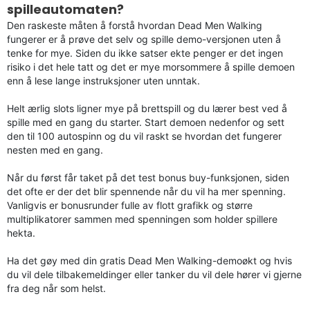
spilleautomaten?
Den raskeste måten å forstå hvordan Dead Men Walking
fungerer er å prøve det selv og spille demo-versjonen uten å
tenke for mye. Siden du ikke satser ekte penger er det ingen
risiko i det hele tatt og det er mye morsommere å spille demoen
enn å lese lange instruksjoner uten unntak.
Helt ærlig slots ligner mye på brettspill og du lærer best ved å
spille med en gang du starter. Start demoen nedenfor og sett
den til 100 autospinn og du vil raskt se hvordan det fungerer
nesten med en gang.
Når du først får taket på det test bonus buy-funksjonen, siden
det ofte er der det blir spennende når du vil ha mer spenning.
Vanligvis er bonusrunder fulle av flott grafikk og større
multiplikatorer sammen med spenningen som holder spillere
hekta.
Ha det gøy med din gratis Dead Men Walking-demoøkt og hvis
du vil dele tilbakemeldinger eller tanker du vil dele hører vi gjerne
fra deg når som helst.