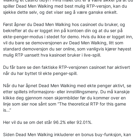
spiller Dead Men Walking med best mulig RTP-versjon, kan du
sjekke dette selv, og det viser seg å være ganske enkelt.
Først åpner du Dead Men Walking hos casinoet du bruker, og
bekrefter at du er logget inn på kontoen din og at du ser på
ekte-penger-modus i stedet for demo. Hvis du ikke er logget inn,
vil du bare se demoversjonen av Dead Men Walking, litt som
standard demoversjon du ser online, som vanligvis kjører høyest
mulig RTP uansett hva kasinoet bruker i live-spill.
Du får bare se den faktiske RTP-versjonen casinoet har aktivert
når du har byttet til ekte penger-spill.
Når du har åpnet Dead Men Walking med ekte penger aktivt, se
etter spillets informasjons- eller innstillingsmeny. Du må kanskje
klikke deg gjennom noen skjermbilder før du kommer over en
linje som sier noe sånt som “The theoretical RTP for this game
is...”
Her vil du se om det står 96.2% eller 92.01%.
Siden Dead Men Walking inkluderer en bonus buy-funksjon, kan