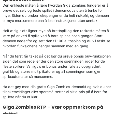
Den enkleste måten å lære hvordan Giga Zombies fungerer er å
prøve det selv og teste spillet i demomodus uten å tenke for
mye. Siden du bruker lekepenger er du helt risikofri, og demoen
er mye morsommere enn å lese instruksjoner uten unntak.
Helt ærlig slots ligner mye på brettspill og den raskeste måten å
lære på er ved å spille ved å bare spinne noen ganger. Start
demoen nedenfor og sett den til 100 autospinn og du vil raskt se
hvordan funksjonene henger sammen med en gang.
Når du først får taket på det bør du prøve bonus buy-funksjonen
siden det som regel er der den store spenningen ligger for de
fleste spillere. Vanligvis er bonusrunder fulle av oppgradert
grafikk og større multiplikatorer og all spenningen som gjør
spilleautomater så morsomme.
Ha det gøy med din gratis Giga Zombies-demoøkt og hvis du har
tilbakemeldinger eller spørsmål setter vi alltid pris på å høre fra
spillere når du er klar.
Giga Zombies RTP – Vær oppmerksom på
dette!