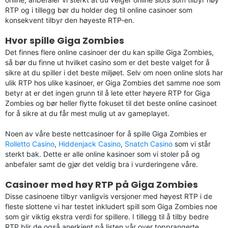
RTP og i tillegg bør du holder deg til online casinoer som
konsekvent tilbyr den høyeste RTP-en.
Hvor spille Giga Zombies
Det finnes flere online casinoer der du kan spille Giga Zombies,
så bør du finne ut hvilket casino som er det beste valget for å
sikre at du spiller i det beste miljøet. Selv om noen online slots har
ulik RTP hos ulike kasinoer, er Giga Zombies det samme noe som
betyr at er det ingen grunn til å lete etter høyere RTP for Giga
Zombies og bør heller flytte fokuset til det beste online casinoet
for å sikre at du får mest mulig ut av gameplayet.
Noen av våre beste nettcasinoer for å spille Giga Zombies er
Rolletto Casino
,
Hiddenjack Casino
,
Snatch Casino
som vi står
sterkt bak. Dette er alle online kasinoer som vi stoler på og
anbefaler samt de gjør det veldig bra i vurderingene våre.
Casinoer med høy RTP på Giga Zombies
Disse casinoene tilbyr vanligvis versjoner med høyest RTP i de
fleste slottene vi har testet inkludert spill som Giga Zombies noe
som gir viktig ekstra verdi for spillere. I tillegg til å tilby bedre
RTP blir de også anerkjent på listen vår over topprangerte