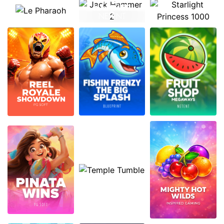
JACK
HAMMER
2
NETENT