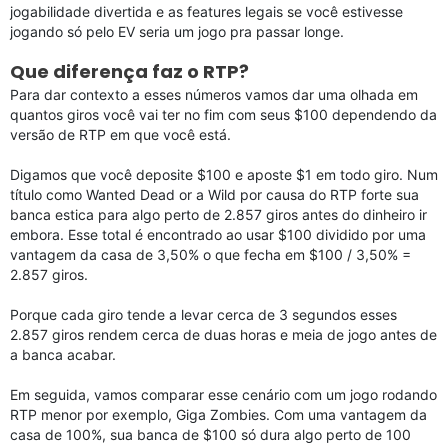
jogabilidade divertida e as features legais se você estivesse
jogando só pelo EV seria um jogo pra passar longe.
Que diferença faz o RTP?
Para dar contexto a esses números vamos dar uma olhada em
quantos giros você vai ter no fim com seus $100 dependendo da
versão de RTP em que você está.
Digamos que você deposite $100 e aposte $1 em todo giro. Num
título como Wanted Dead or a Wild por causa do RTP forte sua
banca estica para algo perto de 2.857 giros antes do dinheiro ir
embora. Esse total é encontrado ao usar $100 dividido por uma
vantagem da casa de 3,50% o que fecha em $100 / 3,50% =
2.857 giros.
Porque cada giro tende a levar cerca de 3 segundos esses
2.857 giros rendem cerca de duas horas e meia de jogo antes de
a banca acabar.
Em seguida, vamos comparar esse cenário com um jogo rodando
RTP menor por exemplo, Giga Zombies. Com uma vantagem da
casa de 100%, sua banca de $100 só dura algo perto de 100