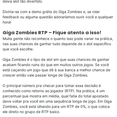
deixa slot tão divertido.
Divirta-se com a demo grátis do Giga Zombies e, se rolar
feedback ou alguma questão adoraríamos ouvir você a qualquer
hora!
Giga Zombies RTP – Fique atento a isso!
Muita gente não reconhece o quanto isso pode variar na prática,
nas suas chances de ganhar tudo depende de o slot específico
que você escolhe.
Giga Zombies é o tipo de slot em que suas chances de ganhar
acabam ficando ruins do que em muitos outros jogos. Se você
está caçando um jogo que dê à sua banca a melhor chance de
crescer então vale passar longe de Giga Zombies.
O principal número pra checar para tomar essa decisão é
conhecido como retorno ao jogador (RTP). Na prática, é um
percentual que mostra em média, qual fatia do total apostado
deve voltar pra você em uma sequência longa de jogo. Em Giga
Zombies, você está olhando para um RTP de 0%, o que coloca
ele direto no grupo de RTP baixo.