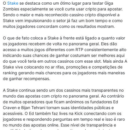
O
Stake
se destaca como um ótimo lugar para testar Giga
Zombies especialmente se você curte usar cripto para apostar.
Sendo o maior e mais reconhecido cassino cripto disponível a
Stake vem impulsionando o setor já faz um bom tempo e como
muitos jogadores concordam como os resultados mostram.
O que de fato coloca a Stake à frente está ligado a quanto valor
os jogadores recebem de volta no panorama geral. Eles dão
acesso a muitos jogos diferentes com RTP consistentemente alto
indicando suas chances de ganhar costumam ser melhores aqui
do que você teria em outros cassinos com esse slot. Mais ainda A
Stake vive colocando no ar rifas, promoções e competições de
ranking gerando mais chances para os jogadores mais maneiras
de ganhar recompensas.
A Stake continua sendo um dos cassinos mais transparentes no
mundo das apostas com cripto no panorama geral. Ao contrário
de muitos operadores que ficam anônimos os fundadores Ed
Craven e Bijan Tehrani tornam suas identidades públicas e
acessíveis. O Ed também faz lives na Kick conectando com os
jogadores e respondendo perguntas em tempo real e isso é raro
no mundo das apostas online. Esse nível de transparência e