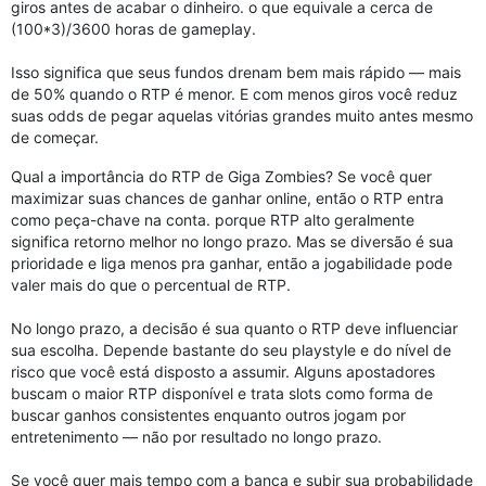
giros antes de acabar o dinheiro. o que equivale a cerca de
(100*3)/3600 horas de gameplay.
Isso significa que seus fundos drenam bem mais rápido — mais
de 50% quando o RTP é menor. E com menos giros você reduz
suas odds de pegar aquelas vitórias grandes muito antes mesmo
de começar.
Qual a importância do RTP de Giga Zombies? Se você quer
maximizar suas chances de ganhar online, então o RTP entra
como peça-chave na conta. porque RTP alto geralmente
significa retorno melhor no longo prazo. Mas se diversão é sua
prioridade e liga menos pra ganhar, então a jogabilidade pode
valer mais do que o percentual de RTP.
No longo prazo, a decisão é sua quanto o RTP deve influenciar
sua escolha. Depende bastante do seu playstyle e do nível de
risco que você está disposto a assumir. Alguns apostadores
buscam o maior RTP disponível e trata slots como forma de
buscar ganhos consistentes enquanto outros jogam por
entretenimento — não por resultado no longo prazo.
Se você quer mais tempo com a banca e subir sua probabilidade