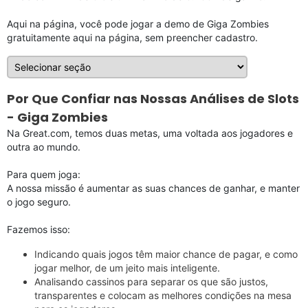
Aqui na página, você pode jogar a demo de Giga Zombies
gratuitamente aqui na página, sem preencher cadastro.
Por Que Confiar nas Nossas Análises de Slots
- Giga Zombies
Na Great.com, temos duas metas, uma voltada aos jogadores e
outra ao mundo.
Para quem joga:
A nossa missão é aumentar as suas chances de ganhar, e manter
o jogo seguro.
Fazemos isso:
Indicando quais jogos têm maior chance de pagar, e como
jogar melhor, de um jeito mais inteligente.
Analisando cassinos para separar os que são justos,
transparentes e colocam as melhores condições na mesa