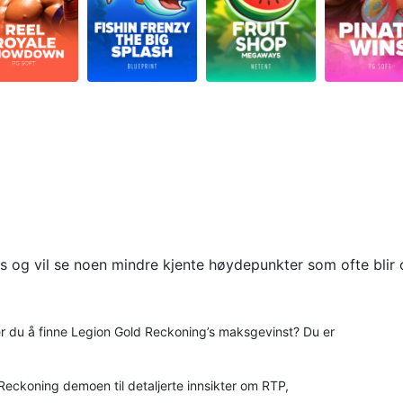
s og vil se noen mindre kjente høydepunkter som ofte blir ov
ver du å finne Legion Gold Reckoning’s maksgevinst? Du er
 Reckoning demoen til detaljerte innsikter om RTP,