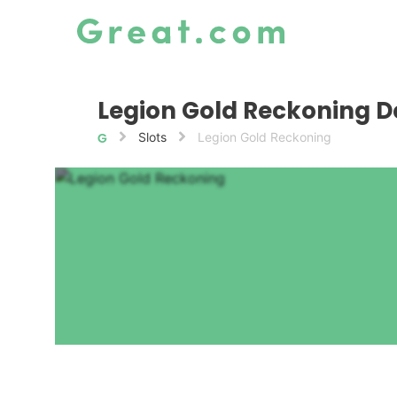
Legion Gold Reckoning 
Slots
Legion Gold Reckoning
Home