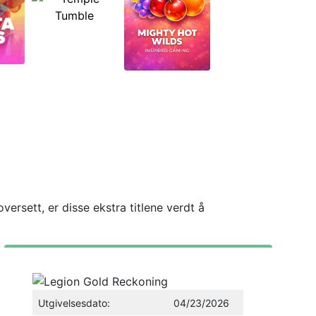
ersett, er disse ekstra titlene verdt å
Utgivelsesdato:
04/23/2026