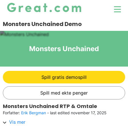
Monsters Unchained Demo
Monsters Unchained
Spill gratis demospill
Spill med ekte penger
Monsters Unchained RTP & Omtale
Forfatter:
Erik Bergman
- last edited
november 17, 2025
Vis mer