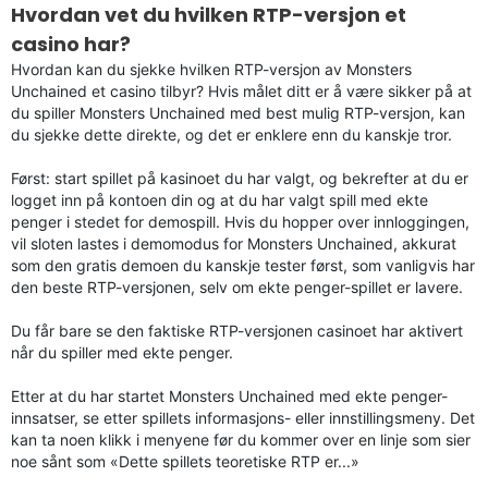
Hvordan vet du hvilken RTP-versjon et
casino har?
Hvordan kan du sjekke hvilken RTP-versjon av Monsters
Unchained et casino tilbyr? Hvis målet ditt er å være sikker på at
du spiller Monsters Unchained med best mulig RTP-versjon, kan
du sjekke dette direkte, og det er enklere enn du kanskje tror.
Først: start spillet på kasinoet du har valgt, og bekrefter at du er
logget inn på kontoen din og at du har valgt spill med ekte
penger i stedet for demospill. Hvis du hopper over innloggingen,
vil sloten lastes i demomodus for Monsters Unchained, akkurat
som den gratis demoen du kanskje tester først, som vanligvis har
den beste RTP-versjonen, selv om ekte penger-spillet er lavere.
Du får bare se den faktiske RTP-versjonen casinoet har aktivert
når du spiller med ekte penger.
Etter at du har startet Monsters Unchained med ekte penger-
innsatser, se etter spillets informasjons- eller innstillingsmeny. Det
kan ta noen klikk i menyene før du kommer over en linje som sier
noe sånt som «Dette spillets teoretiske RTP er...»