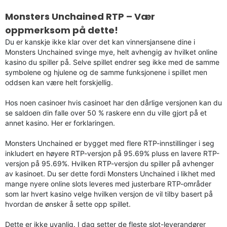
Monsters Unchained RTP – Vær
oppmerksom på dette!
Du er kanskje ikke klar over det kan vinnersjansene dine i
Monsters Unchained svinge mye, helt avhengig av hvilket online
kasino du spiller på. Selve spillet endrer seg ikke med de samme
symbolene og hjulene og de samme funksjonene i spillet men
oddsen kan være helt forskjellig.
Hos noen casinoer hvis casinoet har den dårlige versjonen kan du
se saldoen din falle over 50 % raskere enn du ville gjort på et
annet kasino. Her er forklaringen.
Monsters Unchained er bygget med flere RTP-innstillinger i seg
inkludert en høyere RTP-versjon på 95.69% pluss en lavere RTP-
versjon på 95.69%. Hvilken RTP-versjon du spiller på avhenger
av kasinoet. Du ser dette fordi Monsters Unchained i likhet med
mange nyere online slots leveres med justerbare RTP-områder
som lar hvert kasino velge hvilken versjon de vil tilby basert på
hvordan de ønsker å sette opp spillet.
Dette er ikke uvanlig. I dag setter de fleste slot-leverandører