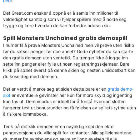
here
.
Det Great.com ønsker å oppnå er å samle inn millioner til
veldedighet samtidig som vi hjelper spillere med å holde seg
trygge og lære hvordan de kan forbedre oddsen sin.
Spill Monsters Unchained gratis demospill
I humør til å prøve Monsters Unchained men vil prøve uten risiko
før du satser penger før noe annet? Gode nyheter du kan starte
den gratis demoen uten ventetid. Du trenger ikke å logge inn
sette inn penger eller fylle ut noen registreringsskjemaer. Bare
klikk på spillet øverst på denne siden og nesten umiddelbart kan
du kose deg med demoen.
Det er verdt å merke seg at siden dette bare er en
gratis demo-
slot
er eventuelle gevinster her kun for moro skyld og ingenting
kan tas ut. Demomodus er ideell for å forstå hvordan slotten
fungerer test ut bonusrunder og få følelsen av spillets rytme uten
å risikere lommeboka.
Tenk på det slik demoen er en nøyaktig kopi den ekte
pengeversjonen du ville spilt for kontanter. Alle spillelementene
du møter fra symbolene og selve spillopplevelsen til alle