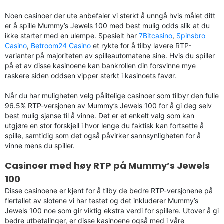
Noen casinoer der ute anbefaler vi sterkt å unngå hvis målet ditt
er å spille Mummy’s Jewels 100 med best mulig odds slik at du
ikke starter med en ulempe. Spesielt har
7Bitcasino
,
Spinsbro
Casino
,
Betroom24 Casino
et rykte for å tilby lavere RTP-
varianter på majoriteten av spilleautomatene sine. Hvis du spiller
på et av disse kasinoene kan bankrollen din forsvinne mye
raskere siden oddsen vipper sterkt i kasinoets favør.
Når du har muligheten velg pålitelige casinoer som tilbyr den fulle
96.5% RTP-versjonen av Mummy’s Jewels 100 for å gi deg selv
best mulig sjanse til å vinne. Det er et enkelt valg som kan
utgjøre en stor forskjell i hvor lenge du faktisk kan fortsette å
spille, samtidig som det også påvirker sannsynligheten for å
vinne mens du spiller.
Casinoer med høy RTP på Mummy’s Jewels
100
Disse casinoene er kjent for å tilby de bedre RTP-versjonene på
flertallet av slotene vi har testet og det inkluderer Mummy’s
Jewels 100 noe som gir viktig ekstra verdi for spillere. Utover å gi
bedre utbetalinger, er disse kasinoene også med i våre