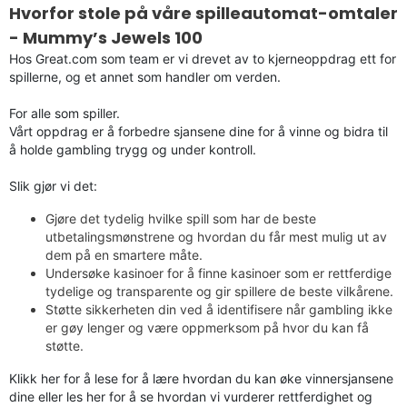
Hvorfor stole på våre spilleautomat-omtaler
- Mummy’s Jewels 100
Hos Great.com som team er vi drevet av to kjerneoppdrag ett for
spillerne, og et annet som handler om verden.
For alle som spiller.
Vårt oppdrag er å forbedre sjansene dine for å vinne og bidra til
å holde gambling trygg og under kontroll.
Slik gjør vi det:
Gjøre det tydelig hvilke spill som har de beste
utbetalingsmønstrene og hvordan du får mest mulig ut av
dem på en smartere måte.
Undersøke kasinoer for å finne kasinoer som er rettferdige
tydelige og transparente og gir spillere de beste vilkårene.
Støtte sikkerheten din ved å identifisere når gambling ikke
er gøy lenger og være oppmerksom på hvor du kan få
støtte.
Klikk her for å lese for å lære hvordan du kan øke vinnersjansene
dine eller les her for å se hvordan vi vurderer rettferdighet og