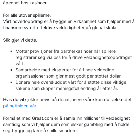
åpenhet hos kasinoer.
For alle utover spillerne.
Vårt hovedoppdrag er å bygge en virksomhet som hjelper med å
finansiere svært effektive veldedigheter på global skala.
Slik gjør vi dette.
Mottar provisjoner fra partnerkasinoer når spillere
registrerer seg via oss for å drive veldedighetsoppdraget
vårt.
Samarbeide med eksperter for å finne veldedige
organisasjoner som gjør mest godt per støttet dollar.
Donere hele overskuddet vårt for å støtte disse viktige
sakene som skaper meningsfull endring år etter år.
Hvis du vil sjekke bevis på donasjonene våre kan du sjekke det
på nettsiden vår
.
Formålet med Great.com er å samle inn millioner til veldedighet
samtidig som vi hjelper dem som elsker gambling med å holde
seg trygge og lære å spille smartere.