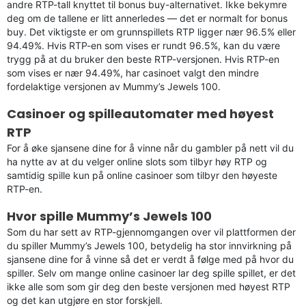
andre RTP-tall knyttet til bonus buy-alternativet. Ikke bekymre
deg om de tallene er litt annerledes — det er normalt for bonus
buy. Det viktigste er om grunnspillets RTP ligger nær 96.5% eller
94.49%. Hvis RTP-en som vises er rundt 96.5%, kan du være
trygg på at du bruker den beste RTP-versjonen. Hvis RTP-en
som vises er nær 94.49%, har casinoet valgt den mindre
fordelaktige versjonen av Mummy’s Jewels 100.
Casinoer og spilleautomater med høyest
RTP
For å øke sjansene dine for å vinne når du gambler på nett vil du
ha nytte av at du velger online slots som tilbyr høy RTP og
samtidig spille kun på online casinoer som tilbyr den høyeste
RTP-en.
Hvor spille Mummy’s Jewels 100
Som du har sett av RTP-gjennomgangen over vil plattformen der
du spiller Mummy’s Jewels 100, betydelig ha stor innvirkning på
sjansene dine for å vinne så det er verdt å følge med på hvor du
spiller. Selv om mange online casinoer lar deg spille spillet, er det
ikke alle som som gir deg den beste versjonen med høyest RTP
og det kan utgjøre en stor forskjell.