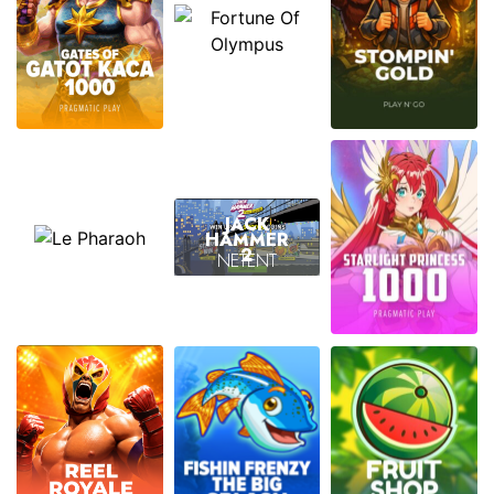
JACK
HAMMER
2
NETENT