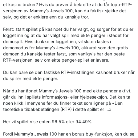
et kasino bruker? Hvis du prøver å bekrefte at du får topp-RTP-
versjonen av Mummy’s Jewels 100, kan du faktisk sjekke det
selv, og det er enklere enn du kanskje tror.
Først: start spillet på kasinoet du har valgt, og sørger for at du er
logget inn og at du har valgt spill med ekte penger i stedet for
demospill. Hvis du ikke er logget inn, vil sloten lastes i
demomodus for Mummy’s Jewels 100, akkurat som den gratis
demoen du kanskje tester først, som vanligvis har den beste
RTP-versjonen, selv om ekte penger-spillet er lavere.
Du kan bare se den faktiske RTP-innstillingen kasinoet bruker når
du spiller med ekte penger.
Når du har åpnet Mummy’s Jewels 100 med ekte penger aktivt,
går du inn i spillets informasjons- eller hjelpeseksjon. Det kan ta
noen klikk i menyene før du finner tekst som ligner på «Den
teoretiske tilbakebetalingen (RTP) i dette spillet er ...»
Her vil spillet vise enten 96.5% eller 94.49%.
Fordi Mummy’s Jewels 100 har en bonus buy-funksjon, kan du se