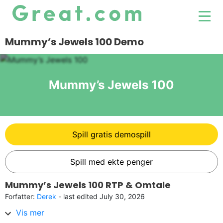
Mummy’s Jewels 100 Demo
Mummy’s Jewels 100
Spill gratis demospill
Spill med ekte penger
Mummy’s Jewels 100 RTP & Omtale
Forfatter:
Derek
- last edited
July 30, 2026
Vis mer