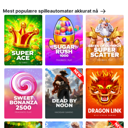
Mest populære spilleautomater akkurat nå