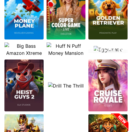
EGGOMATIC
NETENT