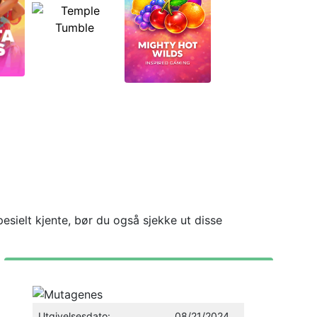
esielt kjente, bør du også sjekke ut disse
Utgivelsesdato:
08/21/2024