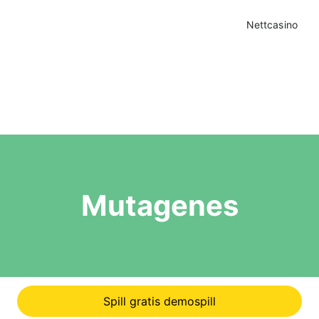
Nettcasino
Mutagenes
Spill gratis demospill