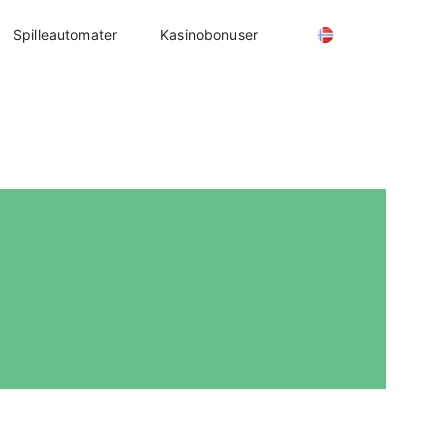
Spilleautomater
Kasinobonuser
Norge