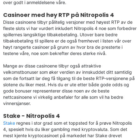
over godt i anmeldelsene våre.
Casinoer med høy RTP på Nitropolis 4
Disse casinoene tilbyr pålitelig versjoner med høyest RTP av de
fleste slots vi har vurdert inkludert Nitropolis 4 noe som forbedrer
spillernes langsiktige tilbakebetaling. Utover bare bedre
tilbakebetaling til spillere er de også fremhevet i listen vår over
høyt rangerte casinoer på grunn av hvor bra de presterte i
testene våre, noe som bekrefter deres sterke nivå.
Mange av disse casinoene tilbyr også attraktive
velkomstbonuser som øker verdien av innskuddet ditt samtidig
som de fortsatt lar deg få tilgang til de beste RTP-versjonene på
slotene du liker mest. Hvis du er ute etter både gode odds og
gode bonuser representerer disse noen av de beste
nettcasinoene vi virkelig anbefaler for alle som vil ha bedre
vinnersjanser.
Stake - Nitropolis 4
Stake
regnes i stor grad som et toppsted for å prøve Nitropolis
4, spesielt hvis du liker gambling med kryptovaluta. Som det
mest kjente kryptocasinoet på markedet har Stake drevet