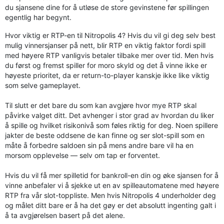
du sjansene dine for å utløse de store gevinstene før spillingen
egentlig har begynt.
Hvor viktig er RTP-en til Nitropolis 4? Hvis du vil gi deg selv best
mulig vinnersjanser på nett, blir RTP en viktig faktor fordi spill
med høyere RTP vanligvis betaler tilbake mer over tid. Men hvis
du først og fremst spiller for moro skyld og det å vinne ikke er
høyeste prioritet, da er return-to-player kanskje ikke like viktig
som selve gameplayet.
Til slutt er det bare du som kan avgjøre hvor mye RTP skal
påvirke valget ditt. Det avhenger i stor grad av hvordan du liker
å spille og hvilket risikonivå som føles riktig for deg. Noen spillere
jakter de beste odd­sene de kan finne og ser slot-spill som en
måte å forbedre saldoen sin på mens andre bare vil ha en
morsom opplevelse — selv om tap er forventet.
Hvis du vil få mer spilletid for bankroll-en din og øke sjansen for å
vinne anbefaler vi å sjekke ut en av spilleautomatene med høyere
RTP fra vår slot-toppliste. Men hvis Nitropolis 4 underholder deg
og målet ditt bare er å ha det gøy er det absolutt ingenting galt i
å ta avgjørelsen basert på det alene.