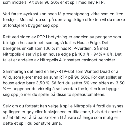
som middels. Alt over 96.50% er et spill med høy RTP.
Ved første øyekast kan noen få prosentpoeng virke som en liten
forskjell. Men når du ser på den langsiktige effekten vil du merke
at forskjellen bygger seg opp.
Rett ved siden av RTP i betydning er andelen av pengene som
blir igjen hos casinoet, som også kalles House Edge. Det
beregnes enkelt som 100 % minus RTP-verdien. Så med
Nitropolis 4 ser vi på en house edge på 100 % - 94% = 6%. Det
tallet er andelen av Nitropolis 4-innsatser casinoet beholder.
Sammenlign det med en høy-RTP-slot som Wanted Dead or a
Wild, som kjører med en sunn RTP på 96,50%. For det spillet er
house edge bare 3,50 %. Så fort du setter 6% ved siden av 3,50
% — begynner du virkelig å se hvordan forskjellen kan bygge
seg opp jo mer du spiller på disse to spilleautomatene.
Selv om du fortsatt kan velge å spille Nitropolis 4 fordi du synes
spillingen er gøy eller funksjonene er tiltalende, hvis det eneste
målet ditt var å få bankroll-en til å vare så lenge som mulig er
dette et spill du bør styre unna.