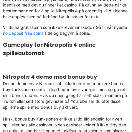
identiske med det du finner i et casino. På grunn av dette når du
bestemmer deg for å spille Nitropolis 4 på ordentlig vil du kjenne
hele opplevelsen på forhånd før du satser for ekte.
Vil du ha gratisspinn som ikke krever innskudd? Gå til vår nyeste
no deposit free spins
side og begynn å spille.
Gameplay for Nitropolis 4 online
spilleautomat
Nitropolis 4 demo med bonus buy
Denne demoen av Nitropolis 4 inkluderer den populære bonus
buy-funksjonen som lar deg hoppe over vanlige spinn og gå rett
inn i bonusrunden. Hvis du noen gang har sett slot-streamere på
Twitch eller sett store gevinster på YouTube ser du ofte disse
spillerne spille med bonus buy aktivert.
Husk, bonus buy-funksjonen er ikke alltid tilgjengelig for hvert
spill eller hos alle casinoer. Noen casinoer velger å ikke tilby den
og enkelte land har til og med juridiske restriksjoner som hindrer