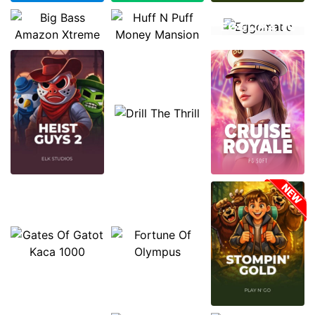
EGGOMATIC
NETENT