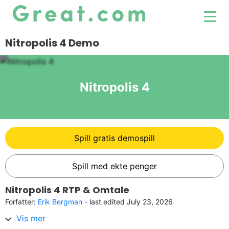
Nitropolis 4 Demo
Nitropolis 4
Spill gratis demospill
Spill med ekte penger
Nitropolis 4 RTP & Omtale
Forfatter:
Erik Bergman
- last edited
July 23, 2026
Vis mer