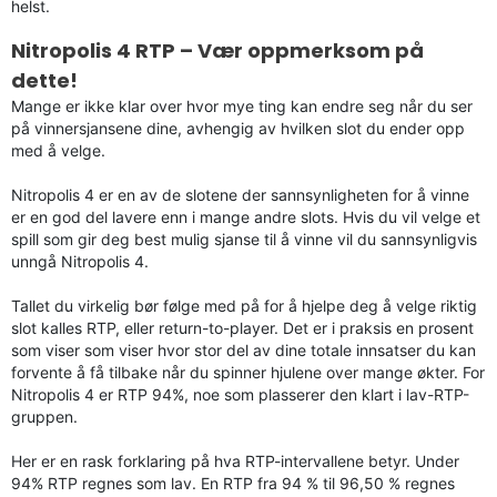
helst.
Nitropolis 4 RTP – Vær oppmerksom på
dette!
Mange er ikke klar over hvor mye ting kan endre seg når du ser
på vinnersjansene dine, avhengig av hvilken slot du ender opp
med å velge.
Nitropolis 4 er en av de slotene der sannsynligheten for å vinne
er en god del lavere enn i mange andre slots. Hvis du vil velge et
spill som gir deg best mulig sjanse til å vinne vil du sannsynligvis
unngå Nitropolis 4.
Tallet du virkelig bør følge med på for å hjelpe deg å velge riktig
slot kalles RTP, eller return-to-player. Det er i praksis en prosent
som viser som viser hvor stor del av dine totale innsatser du kan
forvente å få tilbake når du spinner hjulene over mange økter. For
Nitropolis 4 er RTP 94%, noe som plasserer den klart i lav-RTP-
gruppen.
Her er en rask forklaring på hva RTP-intervallene betyr. Under
94% RTP regnes som lav. En RTP fra 94 % til 96,50 % regnes