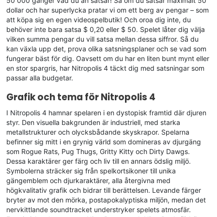
50 000 gånger vad du än satsar! Så om du satsar maximalt 50
dollar och har superlycka pratar vi om ett berg av pengar – som
att köpa sig en egen videospelbutik! Och oroa dig inte, du
behöver inte bara satsa $ 0,20 eller $ 50. Spelet låter dig välja
vilken summa pengar du vill satsa mellan dessa siffror. Så du
kan växla upp det, prova olika satsningsplaner och se vad som
fungerar bäst för dig. Oavsett om du har en liten bunt mynt eller
en stor spargris, har Nitropolis 4 täckt dig med satsningar som
passar alla budgetar.
Grafik och tema för Nitropolis 4
I Nitropolis 4 hamnar spelaren i en dystopisk framtid där djuren
styr. Den visuella bakgrunden är industriell, med starka
metallstrukturer och olycksbådande skyskrapor. Spelarna
befinner sig mitt i en grynig värld som domineras av djurgäng
som Rogue Rats, Pug Thugs, Gritty Kitty och Dirty Dawgs.
Dessa karaktärer ger färg och liv till en annars ödslig miljö.
Symbolerna sträcker sig från spelkortsikoner till unika
gängemblem och djurkaraktärer, alla återgivna med
högkvalitativ grafik och bidrar till berättelsen. Levande färger
bryter av mot den mörka, postapokalyptiska miljön, medan det
nervkittlande soundtracket understryker spelets atmosfär.