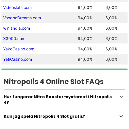
Videoslots.com
94,00%
6,00%
VoodooDreams.com
94,00%
6,00%
winlandia.com
94,00%
6,00%
X3000.com
94,00%
6,00%
YakoCasino.com
94,00%
6,00%
YetiCasino.com
94,00%
6,00%
Nitropolis 4 Online Slot FAQs
Hur fungerar Nitro Booster-systemet i Nitropolis
4?
Kan jag spela Nitropolis 4 Slot gratis?