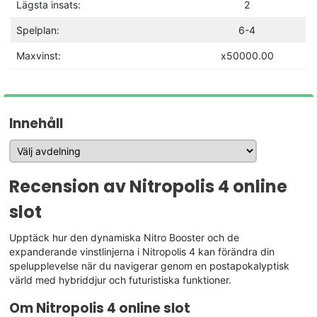
Lägsta insats:
2
Spelplan:
6-4
Maxvinst:
x50000.00
Innehåll
Recension av Nitropolis 4 online
slot
Upptäck hur den dynamiska Nitro Booster och de
expanderande vinstlinjerna i Nitropolis 4 kan förändra din
spelupplevelse när du navigerar genom en postapokalyptisk
värld med hybriddjur och futuristiska funktioner.
Om Nitropolis 4 online slot