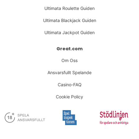
Ultimata Roulette Guiden
Ultimata Blackjack Guiden
Ultimata Jackpot Guiden
Great.com
Om Oss
Ansvarsfullt Spelande
Casino-FAQ
Cookie Policy