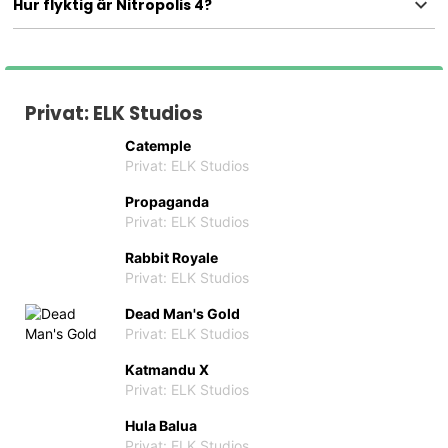
Hur flyktig är Nitropolis 4?
Privat: ELK Studios
Catemple
Privat: ELK Studios
Propaganda
Privat: ELK Studios
Rabbit Royale
Privat: ELK Studios
Dead Man's Gold
Privat: ELK Studios
Katmandu X
Privat: ELK Studios
Hula Balua
Privat: ELK Studios