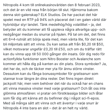
Nitropolis 4 kom till onlinekasinovärlden den 8 februari 2023,
och det är en vild resa från början till slut. Hjärnorna bakom
denna slot-galenskap? ELK Studios. De har packat det här
spelet med en RTP på 94% och placerat det i en galen värld där
hybriddjur styr landet. Tänk medelhög/hög volatilitet – ja, det
betyder att du kommer att få uppleva några allvarliga upp- och
nedgångar medan du snurrar på hjulen. På tal om det, det finns
ett 6×4-rutnät att börja spela med, men vänta lite, för det kan
bli miljontals sätt att vinna. Du kan satsa allt från $0,20 till $50,
vilket motsvarar ungefär £0,20 till £50, och om du träffar rätt
kan du vinna upp till 50 000 gånger din insats. Gör dig redo för
actionfyllda funktioner som Nitro Booster och Avalanche som
kommer att hålla dig på kanten av din plats. Stora symboler? Ja,
det har de, och de täcker mer yta för ännu större vinster.
Dessutom kan du fånga bonussymboler för gratissnurr som
stannar kvar längre än dina rester. Det finns ingen direkt
jackpott här, men vem behöver det när du också har en chans
att vinna massiva vinster med varje gratissnurr? Och låt oss inte
glömma atmosfären: vi pratar om förstklassiga bilder och låtar
som får dig att känna att du befinner dig i något sci-fi-epos.
Med så många sätt att vinna och ett äventyr i varje snurr är
Nitropolis 4 inte bara en slot – det är en helt ny värld.