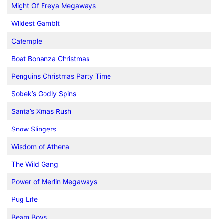
Might Of Freya Megaways
Wildest Gambit
Catemple
Boat Bonanza Christmas
Penguins Christmas Party Time
Sobek’s Godly Spins
Santa’s Xmas Rush
Snow Slingers
Wisdom of Athena
The Wild Gang
Power of Merlin Megaways
Pug Life
Beam Boys