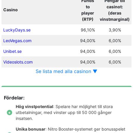
Funds
Pengar till
to
casinot:
Casino
player
(deras
(RTP)
vinstmarginal)
LuckyDays.se
96,10%
3,90%
LeoVegas.com
94,00%
6,00%
Unibet.se
94,00%
6,00%
Videoslots.com
94,00%
6,00%
Se lista med alla casinon ▼
Fördelar:
Hög vinstpotential
: Spelare har möjlighet till stora
utbetalningar, med vinster upp till 50 000 gånger
insatsen.
Unika bonusar
: Nitro Booster-systemet ger bonusspelet