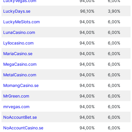
LuckyVegas.com
94,00%
6,00%
LuckyDays.se
96,10%
3,90%
LuckyMeSlots.com
94,00%
6,00%
LunaCasino.com
94,00%
6,00%
Lyllocasino.com
94,00%
6,00%
MariaCasino.se
94,00%
6,00%
MegaCasino.com
94,00%
6,00%
MetalCasino.com
94,00%
6,00%
MomangCasino.se
94,00%
6,00%
MrGreen.com
94,00%
6,00%
mrvegas.com
94,00%
6,00%
NoAccountBet.se
94,00%
6,00%
NoAccountCasino.se
94,00%
6,00%