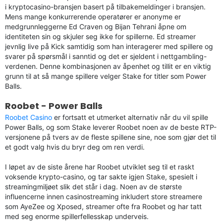
i kryptocasino-bransjen basert på tilbakemeldinger i bransjen.
Mens mange konkurrerende operatører er anonyme er
medgrunnleggerne Ed Craven og Bijan Tehrani åpne om
identiteten sin og skjuler seg ikke for spillerne. Ed streamer
jevnlig live på Kick samtidig som han interagerer med spillere og
svarer på spørsmål i sanntid og det er sjeldent i nettgambling-
verdenen. Denne kombinasjonen av åpenhet og tillit er en viktig
grunn til at så mange spillere velger Stake for titler som Power
Balls.
Roobet - Power Balls
Roobet Casino
er fortsatt et utmerket alternativ når du vil spille
Power Balls, og som Stake leverer Roobet noen av de beste RTP-
versjonene på tvers av de fleste spillene sine, noe som gjør det til
et godt valg hvis du bryr deg om ren verdi.
I løpet av de siste årene har Roobet utviklet seg til et raskt
voksende krypto-casino, og tar sakte igjen Stake, spesielt i
streamingmiljøet slik det står i dag. Noen av de største
influencerne innen casinostreaming inkludert store streamere
som AyeZee og Xposed, streamer ofte fra Roobet og har tatt
med seg enorme spillerfellesskap underveis.