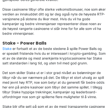
Disse casinoene tilbyr ofte sterke velkomstbonuser, noe som øker
verdien av innskuddet ditt og lar deg også nyte de høyeste RTP-
versjonene på slotene du liker mest. Hvis du vil ha gode
kampanjer og bedre vinnersjanser representerer disse noen av
de høyest rangerte casinoene vi står inne for for alle som vil ha
bedre vinnersjanser.
Stake - Power Balls
Stake
er fortsatt et av de beste stedene å spille Power Balls og
er spesielt fristende hvis du er interessert i krypto-gambling. Som
et av de største og mest anerkjente kryptocasinoene har Stake
satt standarden i lang tid, og uten tvil med god grunn.
Det som skiller Stake ut er i stor grad nivået av belønninger de
tilbyr når du ser nærmere på det. De tilbyr et stort utvalg av spill
med jevnt høy RTP, noe som betyr at du generelt får bedre odds
her enn på andre kasinoer som tilbyr det samme spillet. I tillegg
tilbyr Stake hyppige trekninger, kampanjer og leaderboard-
utfordringer noe som gir spillerne flere muligheter til å vinne.
Stake blir ofte sett på som et av de mest transparente casinoene