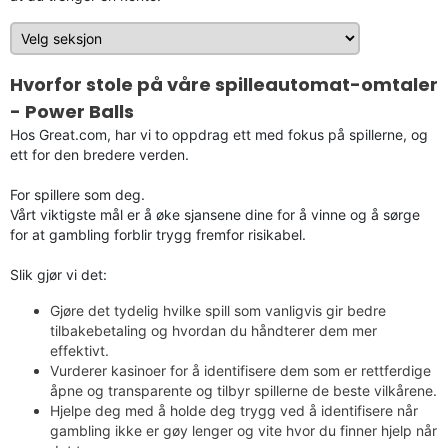
Hvorfor stole på våre spilleautomat-omtaler
- Power Balls
Hos Great.com, har vi to oppdrag ett med fokus på spillerne, og
ett for den bredere verden.
For spillere som deg.
Vårt viktigste mål er å øke sjansene dine for å vinne og å sørge
for at gambling forblir trygg fremfor risikabel.
Slik gjør vi det:
Gjøre det tydelig hvilke spill som vanligvis gir bedre
tilbakebetaling og hvordan du håndterer dem mer
effektivt.
Vurderer kasinoer for å identifisere dem som er rettferdige
åpne og transparente og tilbyr spillerne de beste vilkårene.
Hjelpe deg med å holde deg trygg ved å identifisere når
gambling ikke er gøy lenger og vite hvor du finner hjelp når