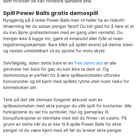
dem hvordan de kan forbedre sjansene sine.
Spill Power Balls gratis demospill
Nysgjerrig på å teste Power Balls men vil heller ha en risikofri
tilnærming før du satser penger først? Du blir glad for å høre at at
du kan åpne gratissdemoen med en gang uten ventetid. Du
trenger ikke å logge inn, gjøre et innskudd eller fylle ut noen
registreringsskjemaer. Bare klikk på spillet øverst på denne siden
og nesten umiddelbart vil du spinne for moro skyld.
Selvfølgelig, siden dette bare er en
free demo slot
er alle
gevinster her bare for gøy du kan ikke ta dem ut. Og
demomodus er perfekt for å lære spilleautomaten utforske
bonusrunder og bli kjent med spillets rytme uten noen risiko for
lommeboken din.
Tenk på det slik demoen fungerer akkurat som av
spilleautomaten med ekte penger du ville spilt for kontanter. Alle
funksjonene du ser fra symboler, hjul og gameplay til
bonusfunksjoner er identiske med det du finner i et casino. På
grunn av dette når du er klar til å spille Power Balls for ekte
penger vil du være kjent med alt før du bruker ekte penger.