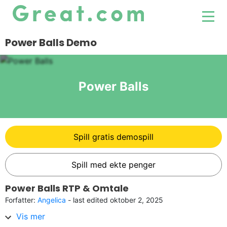
Power Balls Demo
Power Balls
Spill gratis demospill
Spill med ekte penger
Power Balls RTP & Omtale
Forfatter:
Angelica
- last edited
oktober 2, 2025
Vis mer