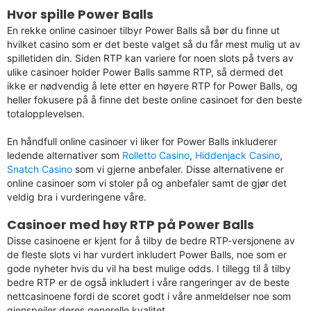
Hvor spille Power Balls
En rekke online casinoer tilbyr Power Balls så bør du finne ut
hvilket casino som er det beste valget så du får mest mulig ut av
spilletiden din. Siden RTP kan variere for noen slots på tvers av
ulike casinoer holder Power Balls samme RTP, så dermed det
ikke er nødvendig å lete etter en høyere RTP for Power Balls, og
heller fokusere på å finne det beste online casinoet for den beste
totalopplevelsen.
En håndfull online casinoer vi liker for Power Balls inkluderer
ledende alternativer som
Rolletto Casino
,
Hiddenjack Casino
,
Snatch Casino
som vi gjerne anbefaler. Disse alternativene er
online casinoer som vi stoler på og anbefaler samt de gjør det
veldig bra i vurderingene våre.
Casinoer med høy RTP på Power Balls
Disse casinoene er kjent for å tilby de bedre RTP-versjonene av
de fleste slots vi har vurdert inkludert Power Balls, noe som er
gode nyheter hvis du vil ha best mulige odds. I tillegg til å tilby
bedre RTP er de også inkludert i våre rangeringer av de beste
nettcasinoene fordi de scoret godt i våre anmeldelser noe som
gjenspeiler deres generelle kvalitet.