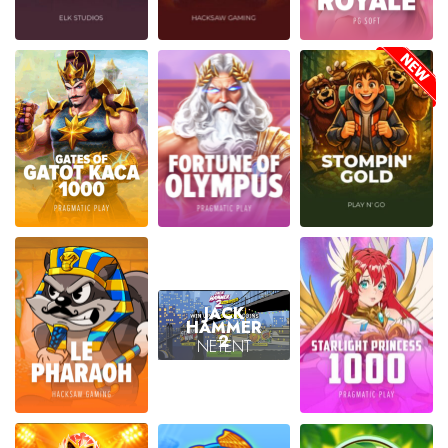
JACK
HAMMER
2
NETENT