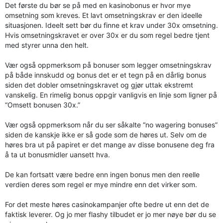
Det første du bør se på med en kasinobonus er hvor mye
omsetning som kreves. Et lavt omsetningskrav er den ideelle
situasjonen. Ideelt sett bør du finne et krav under 30x omsetning.
Hvis omsetningskravet er over 30x er du som regel bedre tjent
med styrer unna den helt.
Vær også oppmerksom på bonuser som legger omsetningskrav
på både innskudd og bonus det er et tegn på en dårlig bonus
siden det dobler omsetningskravet og gjør uttak ekstremt
vanskelig. En rimelig bonus oppgir vanligvis en linje som ligner på
“Omsett bonusen 30x.”
Vær også oppmerksom når du ser såkalte “no wagering bonuses”
siden de kanskje ikke er så gode som de høres ut. Selv om de
høres bra ut på papiret er det mange av disse bonusene deg fra
å ta ut bonusmidler uansett hva.
De kan fortsatt være bedre enn ingen bonus men den reelle
verdien deres som regel er mye mindre enn det virker som.
For det meste høres casinokampanjer ofte bedre ut enn det de
faktisk leverer. Og jo mer flashy tilbudet er jo mer nøye bør du se