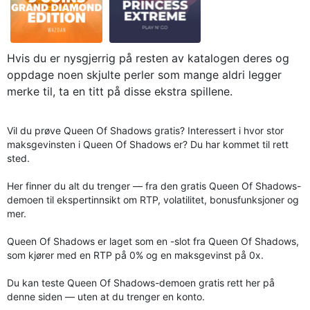
Hvis du er nysgjerrig på resten av katalogen deres og
oppdage noen skjulte perler som mange aldri legger
merke til, ta en titt på disse ekstra spillene.
Vil du prøve Queen Of Shadows gratis? Interessert i hvor stor
maksgevinsten i Queen Of Shadows er? Du har kommet til rett
sted.
Her finner du alt du trenger — fra den gratis Queen Of Shadows-
demoen til ekspertinnsikt om RTP, volatilitet, bonusfunksjoner og
mer.
Queen Of Shadows er laget som en -slot fra Queen Of Shadows,
som kjører med en RTP på 0% og en maksgevinst på 0x.
Du kan teste Queen Of Shadows-demoen gratis rett her på
denne siden — uten at du trenger en konto.