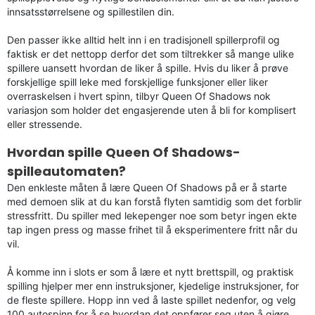
innsatsstørrelsene og spillestilen din.
Den passer ikke alltid helt inn i en tradisjonell spillerprofil og
faktisk er det nettopp derfor det som tiltrekker så mange ulike
spillere uansett hvordan de liker å spille. Hvis du liker å prøve
forskjellige spill leke med forskjellige funksjoner eller liker
overraskelsen i hvert spinn, tilbyr Queen Of Shadows nok
variasjon som holder det engasjerende uten å bli for komplisert
eller stressende.
Hvordan spille Queen Of Shadows-
spilleautomaten?
Den enkleste måten å lære Queen Of Shadows på er å starte
med demoen slik at du kan forstå flyten samtidig som det forblir
stressfritt. Du spiller med lekepenger noe som betyr ingen ekte
tap ingen press og masse frihet til å eksperimentere fritt når du
vil.
Å komme inn i slots er som å lære et nytt brettspill, og praktisk
spilling hjelper mer enn instruksjoner, kjedelige instruksjoner, for
de fleste spillere. Hopp inn ved å laste spillet nedenfor, og velg
100 autospinn for å se hvordan det oppfører seg uten å gjøre