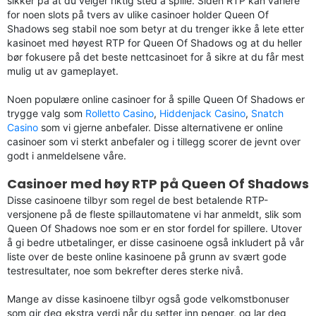
sikker på at du velger riktig sted å spille. Siden RTP kan variere
for noen slots på tvers av ulike casinoer holder Queen Of
Shadows seg stabil noe som betyr at du trenger ikke å lete etter
kasinoet med høyest RTP for Queen Of Shadows og at du heller
bør fokusere på det beste nettcasinoet for å sikre at du får mest
mulig ut av gameplayet.
Noen populære online casinoer for å spille Queen Of Shadows er
trygge valg som
Rolletto Casino
,
Hiddenjack Casino
,
Snatch
Casino
som vi gjerne anbefaler. Disse alternativene er online
casinoer som vi sterkt anbefaler og i tillegg scorer de jevnt over
godt i anmeldelsene våre.
Casinoer med høy RTP på Queen Of Shadows
Disse casinoene tilbyr som regel de best betalende RTP-
versjonene på de fleste spillautomatene vi har anmeldt, slik som
Queen Of Shadows noe som er en stor fordel for spillere. Utover
å gi bedre utbetalinger, er disse casinoene også inkludert på vår
liste over de beste online kasinoene på grunn av svært gode
testresultater, noe som bekrefter deres sterke nivå.
Mange av disse kasinoene tilbyr også gode velkomstbonuser
som gir deg ekstra verdi når du setter inn penger, og lar deg