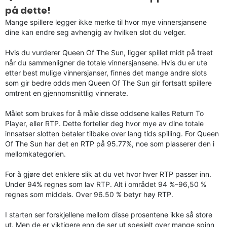
på dette!
Mange spillere legger ikke merke til hvor mye vinnersjansene
dine kan endre seg avhengig av hvilken slot du velger.
Hvis du vurderer Queen Of The Sun, ligger spillet midt på treet
når du sammenligner de totale vinnersjansene. Hvis du er ute
etter best mulige vinnersjanser, finnes det mange andre slots
som gir bedre odds men Queen Of The Sun gir fortsatt spillere
omtrent en gjennomsnittlig vinnerate.
Målet som brukes for å måle disse oddsene kalles Return To
Player, eller RTP. Dette forteller deg hvor mye av dine totale
innsatser slotten betaler tilbake over lang tids spilling. For Queen
Of The Sun har det en RTP på 95.77%, noe som plasserer den i
mellomkategorien.
For å gjøre det enklere slik at du vet hvor hver RTP passer inn.
Under 94% regnes som lav RTP. Alt i området 94 %–96,50 %
regnes som middels. Over 96.50 % betyr høy RTP.
I starten ser forskjellene mellom disse prosentene ikke så store
ut. Men de er viktigere enn de ser ut spesielt over mange spinn