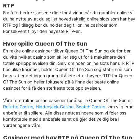
RTP
For å forbedre sjansene dine for å vinne når du gambler online vil
du ha nytte av at du spiller hovedsakelig online slots som har høy
RTP og i tillegg bør du holder deg til online casinoer som
konsekvent tilbyr den høyeste RTP-en.
Hvor spille Queen Of The Sun
En rekke online casinoer tilbyr Queen Of The Sun og derfor bør
du vite hvilket casino som skiller seg ut for å maksimere den
totale spillopplevelsen din. Selv om noen online slots har ulik RTP
hos ulike kasinoer, holder Queen Of The Sun seg stabil noe som
betyr at er det ingen grunn til å lete etter høyere RTP for Queen
Of The Sun og heller fokusere på å finne det beste online
casinoet for å få den sterkeste totalopplevelsen.
Våre foretrukne online casinoer for å spille Queen Of The Sun er
Rolletto Casino
,
Hiddenjack Casino
,
Snatch Casino
som vi gjerne
anbefaler til spillere. Alle disse nettcasinoene som vi føler oss
komfortable med å anbefale samt de gjør det veldig bra i
vurderingene våre.
Casinoer med høy RTP på Queen Of The Sun