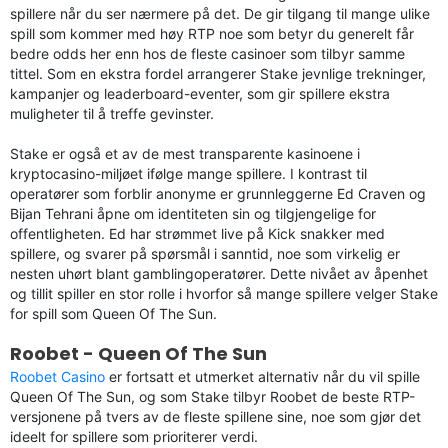
spillere når du ser nærmere på det. De gir tilgang til mange ulike
spill som kommer med høy RTP noe som betyr du generelt får
bedre odds her enn hos de fleste casinoer som tilbyr samme
tittel. Som en ekstra fordel arrangerer Stake jevnlige trekninger,
kampanjer og leaderboard-eventer, som gir spillere ekstra
muligheter til å treffe gevinster.
Stake er også et av de mest transparente kasinoene i
kryptocasino-miljøet ifølge mange spillere. I kontrast til
operatører som forblir anonyme er grunnleggerne Ed Craven og
Bijan Tehrani åpne om identiteten sin og tilgjengelige for
offentligheten. Ed har strømmet live på Kick snakker med
spillere, og svarer på spørsmål i sanntid, noe som virkelig er
nesten uhørt blant gamblingoperatører. Dette nivået av åpenhet
og tillit spiller en stor rolle i hvorfor så mange spillere velger Stake
for spill som Queen Of The Sun.
Roobet - Queen Of The Sun
Roobet Casino
er fortsatt et utmerket alternativ når du vil spille
Queen Of The Sun, og som Stake tilbyr Roobet de beste RTP-
versjonene på tvers av de fleste spillene sine, noe som gjør det
ideelt for spillere som prioriterer verdi.