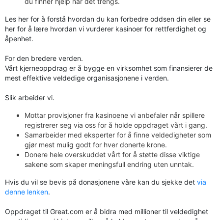
du finner hjelp når det trengs.
Les her for å forstå hvordan du kan forbedre oddsen din eller se
her for å lære hvordan vi vurderer kasinoer for rettferdighet og
åpenhet.
For den bredere verden.
Vårt kjerneoppdrag er å bygge en virksomhet som finansierer de
mest effektive veldedige organisasjonene i verden.
Slik arbeider vi.
Mottar provisjoner fra kasinoene vi anbefaler når spillere
registrerer seg via oss for å holde oppdraget vårt i gang.
Samarbeider med eksperter for å finne veldedigheter som
gjør mest mulig godt for hver donerte krone.
Donere hele overskuddet vårt for å støtte disse viktige
sakene som skaper meningsfull endring uten unntak.
Hvis du vil se bevis på donasjonene våre kan du sjekke det
via
denne lenken
.
Oppdraget til Great.com er å bidra med millioner til veldedighet