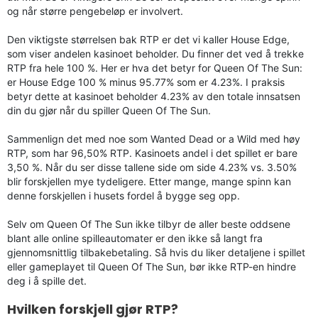
og når større pengebeløp er involvert.
Den viktigste størrelsen bak RTP er det vi kaller House Edge,
som viser andelen kasinoet beholder. Du finner det ved å trekke
RTP fra hele 100 %. Her er hva det betyr for Queen Of The Sun:
er House Edge 100 % minus 95.77% som er 4.23%. I praksis
betyr dette at kasinoet beholder 4.23% av den totale innsatsen
din du gjør når du spiller Queen Of The Sun.
Sammenlign det med noe som Wanted Dead or a Wild med høy
RTP, som har 96,50% RTP. Kasinoets andel i det spillet er bare
3,50 %. Når du ser disse tallene side om side 4.23% vs. 3.50%
blir forskjellen mye tydeligere. Etter mange, mange spinn kan
denne forskjellen i husets fordel å bygge seg opp.
Selv om Queen Of The Sun ikke tilbyr de aller beste oddsene
blant alle online spilleautomater er den ikke så langt fra
gjennomsnittlig tilbakebetaling. Så hvis du liker detaljene i spillet
eller gameplayet til Queen Of The Sun, bør ikke RTP-en hindre
deg i å spille det.
Hvilken forskjell gjør RTP?