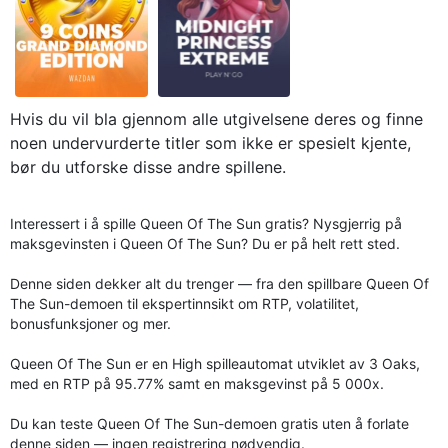
Hvis du vil bla gjennom alle utgivelsene deres og finne
noen undervurderte titler som ikke er spesielt kjente,
bør du utforske disse andre spillene.
Interessert i å spille Queen Of The Sun gratis? Nysgjerrig på
maksgevinsten i Queen Of The Sun? Du er på helt rett sted.
Denne siden dekker alt du trenger — fra den spillbare Queen Of
The Sun-demoen til ekspertinnsikt om RTP, volatilitet,
bonusfunksjoner og mer.
Queen Of The Sun er en High spilleautomat utviklet av 3 Oaks,
med en RTP på 95.77% samt en maksgevinst på 5 000x.
Du kan teste Queen Of The Sun-demoen gratis uten å forlate
denne siden — ingen registrering nødvendig.