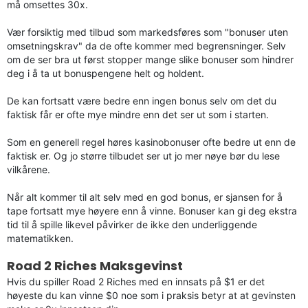
må omsettes 30x.
Vær forsiktig med tilbud som markedsføres som "bonuser uten
omsetningskrav" da de ofte kommer med begrensninger. Selv
om de ser bra ut først stopper mange slike bonuser som hindrer
deg i å ta ut bonuspengene helt og holdent.
De kan fortsatt være bedre enn ingen bonus selv om det du
faktisk får er ofte mye mindre enn det ser ut som i starten.
Som en generell regel høres kasinobonuser ofte bedre ut enn de
faktisk er. Og jo større tilbudet ser ut jo mer nøye bør du lese
vilkårene.
Når alt kommer til alt selv med en god bonus, er sjansen for å
tape fortsatt mye høyere enn å vinne. Bonuser kan gi deg ekstra
tid til å spille likevel påvirker de ikke den underliggende
matematikken.
Road 2 Riches Maksgevinst
Hvis du spiller Road 2 Riches med en innsats på $1 er det
høyeste du kan vinne $0 noe som i praksis betyr at at gevinsten