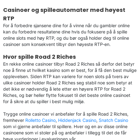
Casinoer og spilleautomater med høyest
RTP
For å forbedre sjansene dine for å vinne når du gambler online
kan du forbedre resultatene dine hvis du fokusere på å spille
online slots med høy RTP, og du bør også holder deg til online
casinoer som konsekvent tilbyr den høyeste RTP-en.
Hvor spille Road 2 Riches
En rekke online casinoer tilbyr Road 2 Riches så derfor det betyr
noe å finne ut hvilket kasino som er best, for å få den best mulige
opplevelsen. Siden RTP kan variere for noen slots på tvers av
ulike casinoer holder Road 2 Riches seg stabil noe som betyr at
det ikke er nødvendig å lete etter en høyere RTP for Road 2
Riches, og bør heller flytte fokuset til det beste online casinoet
for å sikre at du spiller i best mulig miljø.
Trygge online casinoer vi anbefaler for å spille Road 2 Riches,
fremhever
Rolletto Casino
,
Hiddenjack Casino
,
Snatch Casino
som vi gjerne anbefaler til spillere. Hver og en av disse online
casinoene som vi stoler på og anbefaler i tillegg til det de får
høye vurderinger i evalueringen vår