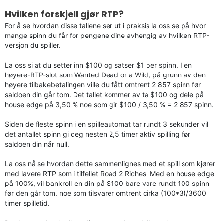
Hvilken forskjell gjør RTP?
For å se hvordan disse tallene ser ut i praksis la oss se på hvor
mange spinn du får for pengene dine avhengig av hvilken RTP-
versjon du spiller.
La oss si at du setter inn $100 og satser $1 per spinn. I en
høyere-RTP-slot som Wanted Dead or a Wild, på grunn av den
høyere tilbakebetalingen ville du fått omtrent 2 857 spinn før
saldoen din går tom. Det tallet kommer av ta $100 og dele på
house edge på 3,50 % noe som gir $100 / 3,50 % = 2 857 spinn.
Siden de fleste spinn i en spilleautomat tar rundt 3 sekunder vil
det antallet spinn gi deg nesten 2,5 timer aktiv spilling før
saldoen din når null.
La oss nå se hvordan dette sammenlignes med et spill som kjører
med lavere RTP som i tilfellet Road 2 Riches. Med en house edge
på 100%, vil bankroll-en din på $100 bare vare rundt 100 spinn
før den går tom. noe som tilsvarer omtrent cirka (100*3)/3600
timer spilletid.