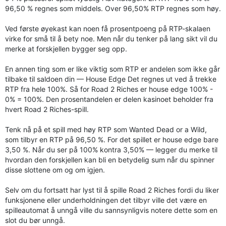
96,50 % regnes som middels. Over 96,50% RTP regnes som høy.
Ved første øyekast kan noen få prosentpoeng på RTP-skalaen
virke for små til å bety noe. Men når du tenker på lang sikt vil du
merke at forskjellen bygger seg opp.
En annen ting som er like viktig som RTP er andelen som ikke går
tilbake til saldoen din — House Edge Det regnes ut ved å trekke
RTP fra hele 100%. Så for Road 2 Riches er house edge 100% -
0% = 100%. Den prosentandelen er delen kasinoet beholder fra
hvert Road 2 Riches-spill.
Tenk nå på et spill med høy RTP som Wanted Dead or a Wild,
som tilbyr en RTP på 96,50 %. For det spillet er house edge bare
3,50 %. Når du ser på 100% kontra 3,50% — legger du merke til
hvordan den forskjellen kan bli en betydelig sum når du spinner
disse slottene om og om igjen.
Selv om du fortsatt har lyst til å spille Road 2 Riches fordi du liker
funksjonene eller underholdningen det tilbyr ville det være en
spilleautomat å unngå ville du sannsynligvis notere dette som en
slot du bør unngå.