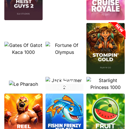
JACK
HAMMER
2
NETENT