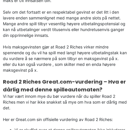
maks er 0x innsatsen din.
Selv om det fortsatt er en respektabel gevinst er det litt i den
lavere enden sammenlignet med mange andre slots på nettet.
Mange andre spill tilbyr vesentlig høyere utbetalingspotensial og
kan nå utbetalinger verdt titusenvis eller hundretusenvis ganger
din opprinnelige innsats.
Hvis maksgevinsten gjør at Road 2 Riches virker mindre
spennende og du vil ha spill med langt høyere utbetalingstak kan
du vurdere å se nærmere på som tilbyr en maksgevinst på x.
eller du kan også vurdere , som skilter med en enda høyere
maksgevinst på x.
Road 2 Riches Great.com-vurdering – Hva er
dårlig med denne spilleautomaten?
Vi har vært innom mye du bør vurdere når du spiller Road 2
Riches men vi har ikke snakket så mye om hva som er dårlig med
det.
Her er Great.com sin offisielle vurdering av Road 2 Riches:
Vi er skuffet over at denne spilleautomaten ikke inkluderer