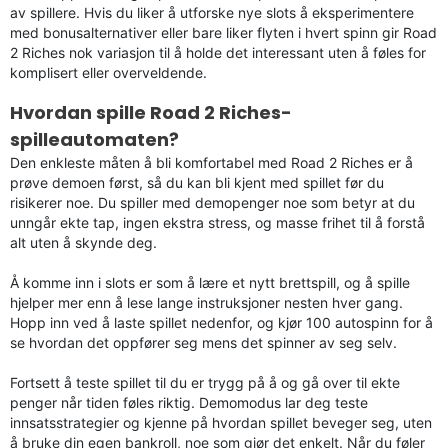
av spillere. Hvis du liker å utforske nye slots å eksperimentere
med bonusalternativer eller bare liker flyten i hvert spinn gir Road
2 Riches nok variasjon til å holde det interessant uten å føles for
komplisert eller overveldende.
Hvordan spille Road 2 Riches-
spilleautomaten?
Den enkleste måten å bli komfortabel med Road 2 Riches er å
prøve demoen først, så du kan bli kjent med spillet før du
risikerer noe. Du spiller med demopenger noe som betyr at du
unngår ekte tap, ingen ekstra stress, og masse frihet til å forstå
alt uten å skynde deg.
Å komme inn i slots er som å lære et nytt brettspill, og å spille
hjelper mer enn å lese lange instruksjoner nesten hver gang.
Hopp inn ved å laste spillet nedenfor, og kjør 100 autospinn for å
se hvordan det oppfører seg mens det spinner av seg selv.
Fortsett å teste spillet til du er trygg på å og gå over til ekte
penger når tiden føles riktig. Demomodus lar deg teste
innsatsstrategier og kjenne på hvordan spillet beveger seg, uten
å bruke din egen bankroll, noe som gjør det enkelt. Når du føler