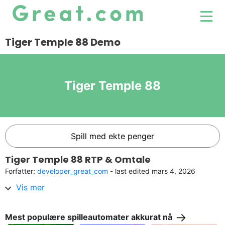
Tiger Temple 88 Demo
Tiger Temple 88
Spill med ekte penger
Tiger Temple 88 RTP & Omtale
Forfatter:
developer_great_com
- last edited
mars 4, 2026
Vis mer
Mest populære spilleautomater akkurat nå