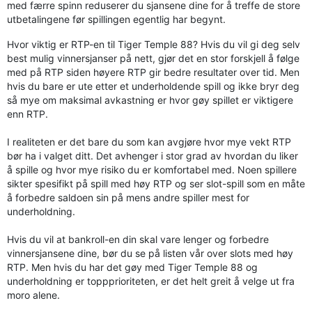
med færre spinn reduserer du sjansene dine for å treffe de store
utbetalingene før spillingen egentlig har begynt.
Hvor viktig er RTP-en til Tiger Temple 88? Hvis du vil gi deg selv
best mulig vinnersjanser på nett, gjør det en stor forskjell å følge
med på RTP siden høyere RTP gir bedre resultater over tid. Men
hvis du bare er ute etter et underholdende spill og ikke bryr deg
så mye om maksimal avkastning er hvor gøy spillet er viktigere
enn RTP.
I realiteten er det bare du som kan avgjøre hvor mye vekt RTP
bør ha i valget ditt. Det avhenger i stor grad av hvordan du liker
å spille og hvor mye risiko du er komfortabel med. Noen spillere
sikter spesifikt på spill med høy RTP og ser slot-spill som en måte
å forbedre saldoen sin på mens andre spiller mest for
underholdning.
Hvis du vil at bankroll-en din skal vare lenger og forbedre
vinnersjansene dine, bør du se på listen vår over slots med høy
RTP. Men hvis du har det gøy med Tiger Temple 88 og
underholdning er toppprioriteten, er det helt greit å velge ut fra
moro alene.