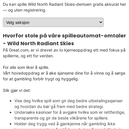
Du kan spille Wild North Radiant Skies-demoen gratis akkurat her
— og uten registrering.
Hvorfor stole på våre spilleautomat-omtaler
- Wild North Radiant Skies
På Great.com, er vi drevet av to kjerneoppdrag ett med fokus på
spillerne, og ett for verden.
For alle som liker å spille.
Vårt hovedoppdrag er å øke sjansene dine for å vinne og å sørge
for at gambling forblir trygt og hyggelig.
Slik gjør vi det:
Vise deg hvilke spill som gir deg bedre utbetalingssjanser
og hvordan du bør gå fram med bedre strategi.
Undersøke kasinoer for å avgjøre hvilke som er rettferdige,
transparente og gir de beste vilkårene for spillere.
Holder deg trygg ved å gjenkjenne når gambling ikke