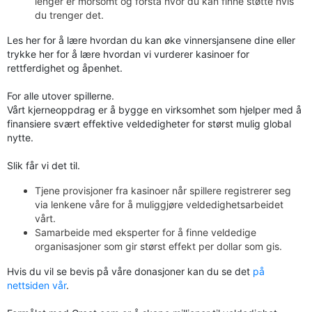
lenger er morsomt og forstå hvor du kan finne støtte hvis
du trenger det.
Les her for å lære hvordan du kan øke vinnersjansene dine eller
trykke her for å lære hvordan vi vurderer kasinoer for
rettferdighet og åpenhet.
For alle utover spillerne.
Vårt kjerneoppdrag er å bygge en virksomhet som hjelper med å
finansiere svært effektive veldedigheter for størst mulig global
nytte.
Slik får vi det til.
Tjene provisjoner fra kasinoer når spillere registrerer seg
via lenkene våre for å muliggjøre veldedighetsarbeidet
vårt.
Samarbeide med eksperter for å finne veldedige
organisasjoner som gir størst effekt per dollar som gis.
Hvis du vil se bevis på våre donasjoner kan du se det
på
nettsiden vår
.