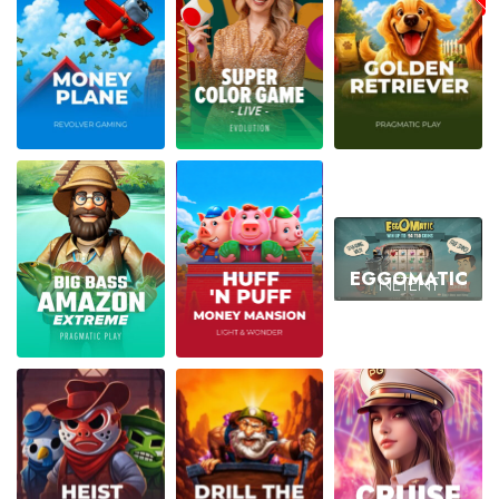
EGGOMATIC
NETENT