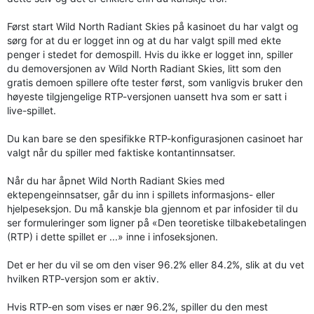
Først start Wild North Radiant Skies på kasinoet du har valgt og
sørg for at du er logget inn og at du har valgt spill med ekte
penger i stedet for demospill. Hvis du ikke er logget inn, spiller
du demoversjonen av Wild North Radiant Skies, litt som den
gratis demoen spillere ofte tester først, som vanligvis bruker den
høyeste tilgjengelige RTP-versjonen uansett hva som er satt i
live-spillet.
Du kan bare se den spesifikke RTP-konfigurasjonen casinoet har
valgt når du spiller med faktiske kontantinnsatser.
Når du har åpnet Wild North Radiant Skies med
ektepengeinnsatser, går du inn i spillets informasjons- eller
hjelpeseksjon. Du må kanskje bla gjennom et par infosider til du
ser formuleringer som ligner på «Den teoretiske tilbakebetalingen
(RTP) i dette spillet er ...» inne i infoseksjonen.
Det er her du vil se om den viser 96.2% eller 84.2%, slik at du vet
hvilken RTP-versjon som er aktiv.
Hvis RTP-en som vises er nær 96.2%, spiller du den mest