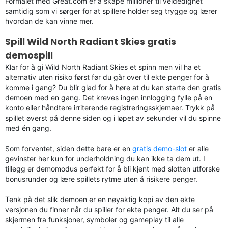
Formålet med Great.com er å skape millioner til veldedighet
samtidig som vi sørger for at spillere holder seg trygge og lærer
hvordan de kan vinne mer.
Spill Wild North Radiant Skies gratis
demospill
Klar for å gi Wild North Radiant Skies et spinn men vil ha et
alternativ uten risiko først før du går over til ekte penger for å
komme i gang? Du blir glad for å høre at du kan starte den gratis
demoen med en gang. Det kreves ingen innlogging fylle på en
konto eller håndtere irriterende registreringsskjemaer. Trykk på
spillet øverst på denne siden og i løpet av sekunder vil du spinne
med én gang.
Som forventet, siden dette bare er en
gratis demo-slot
er alle
gevinster her kun for underholdning du kan ikke ta dem ut. I
tillegg er demomodus perfekt for å bli kjent med slotten utforske
bonusrunder og lære spillets rytme uten å risikere penger.
Tenk på det slik demoen er en nøyaktig kopi av den ekte
versjonen du finner når du spiller for ekte penger. Alt du ser på
skjermen fra funksjoner, symboler og gameplay til alle