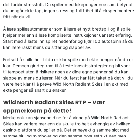
det forblir stressfritt. Du spiller med lekepenger noe som betyr at
du unngår ekte tap, ingen stress og full frihet til å eksperimentere
fritt når du vil.
Å lære spilleautomater er som å lære et nytt brettspill og å spille
hjelper mer enn å lese kompliserte instruksjoner uansett erfaring.
Start med å laste inn spillet nedenfor og kjør 100 autospinn så du
kan lære raskt mens du sitter og slapper av.
Fortsett å spille helt til du er klar spille med ekte penger når du er
klar. Demoen gir deg rom til å teste innsatsstrategier og bli vant
til tempoet uten å risikere noen av dine egne penger så du kan
slappe av mens du lærer. Når du først har fått taket på det vil du
være helt klar til å prøve Wild North Radiant Skies i en økt med
ekte penger så snart du ønsker.
Wild North Radiant Skies RTP – Vær
oppmerksom på dette!
Merke nok kan sjansene dine for å vinne på Wild North Radiant
Skies kan variere mer enn du skulle tro helt avhengig av hvilken
casino-plattform du spiller på. Det er nøyaktig samme slot med
samme hjul og symboler og den samme bonusstrukturen men