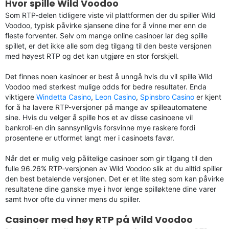
Hvor spille Wild Voodoo
Som RTP-delen tidligere viste vil plattformen der du spiller Wild
Voodoo, typisk påvirke sjansene dine for å vinne mer enn de
fleste forventer. Selv om mange online casinoer lar deg spille
spillet, er det ikke alle som deg tilgang til den beste versjonen
med høyest RTP og det kan utgjøre en stor forskjell.
Det finnes noen kasinoer er best å unngå hvis du vil spille Wild
Voodoo med sterkest mulige odds for bedre resultater. Enda
viktigere
Windetta Casino
,
Leon Casino
,
Spinsbro Casino
er kjent
for å ha lavere RTP-versjoner på mange av spilleautomatene
sine. Hvis du velger å spille hos et av disse casinoene vil
bankroll-en din sannsynligvis forsvinne mye raskere fordi
prosentene er utformet langt mer i casinoets favør.
Når det er mulig velg pålitelige casinoer som gir tilgang til den
fulle 96.26% RTP-versjonen av Wild Voodoo slik at du alltid spiller
den best betalende versjonen. Det er et lite steg som kan påvirke
resultatene dine ganske mye i hvor lenge spilløktene dine varer
samt hvor ofte du vinner mens du spiller.
Casinoer med høy RTP på Wild Voodoo