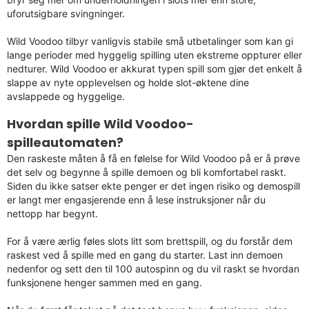
uforutsigbare svingninger.
Wild Voodoo tilbyr vanligvis stabile små utbetalinger som kan gi
lange perioder med hyggelig spilling uten ekstreme oppturer eller
nedturer. Wild Voodoo er akkurat typen spill som gjør det enkelt å
slappe av nyte opplevelsen og holde slot-øktene dine
avslappede og hyggelige.
Hvordan spille Wild Voodoo-
spilleautomaten?
Den raskeste måten å få en følelse for Wild Voodoo på er å prøve
det selv og begynne å spille demoen og bli komfortabel raskt.
Siden du ikke satser ekte penger er det ingen risiko og demospill
er langt mer engasjerende enn å lese instruksjoner når du
nettopp har begynt.
For å være ærlig føles slots litt som brettspill, og du forstår dem
raskest ved å spille med en gang du starter. Last inn demoen
nedenfor og sett den til 100 autospinn og du vil raskt se hvordan
funksjonene henger sammen med en gang.