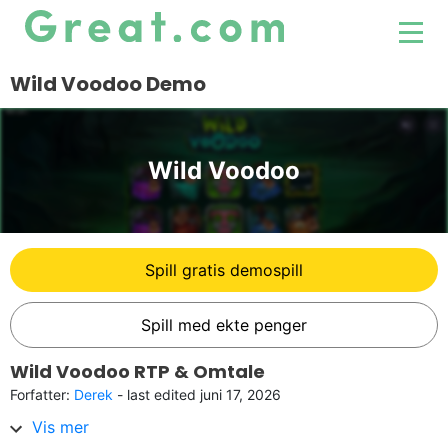
Wild Voodoo Demo
Wild Voodoo
Spill gratis demospill
Spill med ekte penger
Wild Voodoo RTP & Omtale
Forfatter:
Derek
- last edited
juni 17, 2026
Vis mer