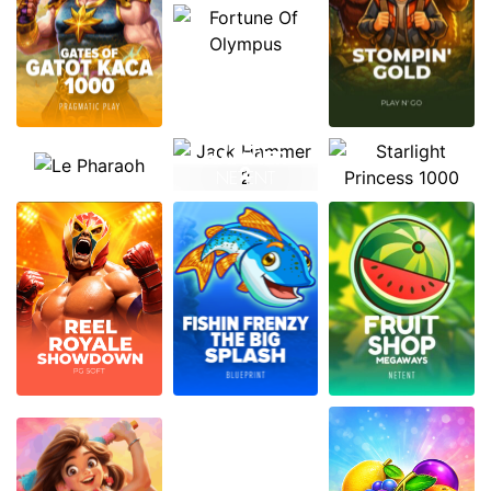
JACK
HAMMER
2
NETENT