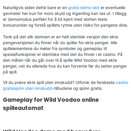
Naturligvis siden dette bare er en
gratis demo-slot
er eventuelle
gevinster her kun for moro skyld og ingenting kan tas ut. I tillegg
er demomodus perfekt for å bli kjent med slotten teste
bonusrunder og forstå spillets rytme uten risiko for pengene dine.
Tenk på det slik demoen er en helt identisk versjon den ekte
pengeversjonen du finner når du spiller for ekte penger. Alle
spillelementene du møter fra symboler og gameplay til
spesialfunksjoner er identiske med det du finner i et casino. På
den måten når du går over til å spille Wild Voodoo med ekte
penger, vet du allerede hva du kan forvente før du setter penger
på spill.
Vil du prøve ekte spill uten innskudd? Utforsk de ferskeste
casino
gratisspinn uten innskudd
-tilbudene og spinn gratis.
Gameplay for Wild Voodoo online
spilleautomat