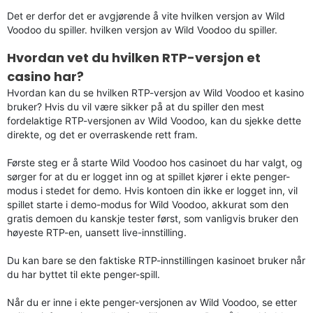
Det er derfor det er avgjørende å vite hvilken versjon av Wild
Voodoo du spiller. hvilken versjon av Wild Voodoo du spiller.
Hvordan vet du hvilken RTP-versjon et
casino har?
Hvordan kan du se hvilken RTP-versjon av Wild Voodoo et kasino
bruker? Hvis du vil være sikker på at du spiller den mest
fordelaktige RTP-versjonen av Wild Voodoo, kan du sjekke dette
direkte, og det er overraskende rett fram.
Første steg er å starte Wild Voodoo hos casinoet du har valgt, og
sørger for at du er logget inn og at spillet kjører i ekte penger-
modus i stedet for demo. Hvis kontoen din ikke er logget inn, vil
spillet starte i demo-modus for Wild Voodoo, akkurat som den
gratis demoen du kanskje tester først, som vanligvis bruker den
høyeste RTP-en, uansett live-innstilling.
Du kan bare se den faktiske RTP-innstillingen kasinoet bruker når
du har byttet til ekte penger-spill.
Når du er inne i ekte penger-versjonen av Wild Voodoo, se etter