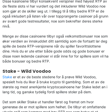
Disse kasinoene tilbyr konsekvent versjoner med høyest RTP av
de fleste slots vi har vurdert og det inkluderer Wild Voodoo noe
som gjør at de skiller seg ut. I tillegg til å tilby bedre RTP er de
også inkludert på listen vår over topprangerte casinoer på grunn
av svært gode testresultater, noe som bekrefter deres sterke
nivå.
Mange av disse casinoene tilbyr også velkomstbonuser noe som
øker verdien av innskuddet ditt samtidig som de fortsatt lar deg
spille de beste RTP-versjonene når du spiller favorittslottene
dine. Hvis du er ute etter både gode odds og gode bonuser er
disse noen ledende casinoer vi står inne for for spillere som vil ha
både bonuser og bedre RTP.
Stake - Wild Voodoo
Stake
er et av de beste stedene for å prøve Wild Voodoo,
spesielt hvis du liker å bruke krypto til gambling. Som et av de
største og mest anerkjente kryptocasinoene har Stake ledet an i
lang tid, og ganske tydelig fordi spillere stoler på dem.
Det som skiller Stake ut handler først og fremst om hvor
generøse de er mot spillere som helhet. De tilbyr et omfattende
utvalg spill som kommer med høy RTP noe som betyr at at