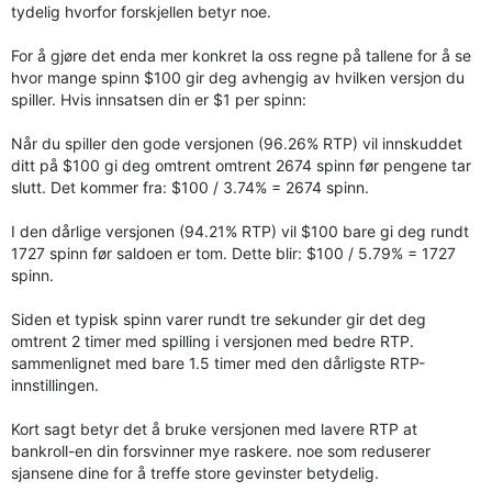
tydelig hvorfor forskjellen betyr noe.
For å gjøre det enda mer konkret la oss regne på tallene for å se
hvor mange spinn $100 gir deg avhengig av hvilken versjon du
spiller. Hvis innsatsen din er $1 per spinn:
Når du spiller den gode versjonen (96.26% RTP) vil innskuddet
ditt på $100 gi deg omtrent omtrent 2674 spinn før pengene tar
slutt. Det kommer fra: $100 / 3.74% = 2674 spinn.
I den dårlige versjonen (94.21% RTP) vil $100 bare gi deg rundt
1727 spinn før saldoen er tom. Dette blir: $100 / 5.79% = 1727
spinn.
Siden et typisk spinn varer rundt tre sekunder gir det deg
omtrent 2 timer med spilling i versjonen med bedre RTP.
sammenlignet med bare 1.5 timer med den dårligste RTP-
innstillingen.
Kort sagt betyr det å bruke versjonen med lavere RTP at
bankroll-en din forsvinner mye raskere. noe som reduserer
sjansene dine for å treffe store gevinster betydelig.