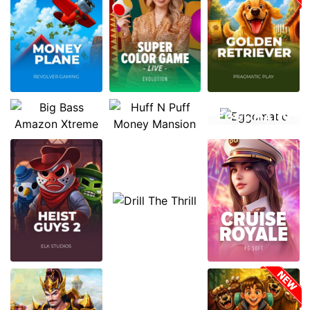
EGGOMATIC
NETENT