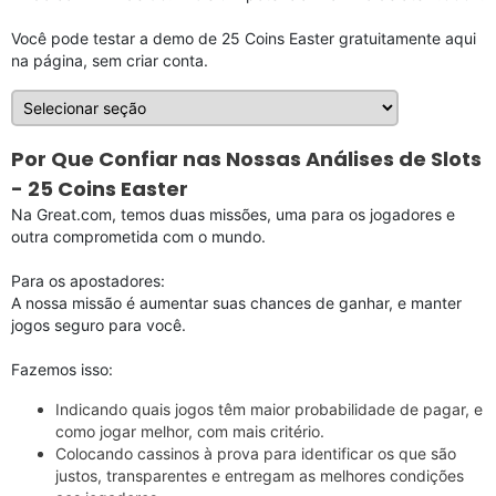
Você pode testar a demo de 25 Coins Easter gratuitamente aqui
na página, sem criar conta.
Por Que Confiar nas Nossas Análises de Slots
- 25 Coins Easter
Na Great.com, temos duas missões, uma para os jogadores e
outra comprometida com o mundo.
Para os apostadores:
A nossa missão é aumentar suas chances de ganhar, e manter
jogos seguro para você.
Fazemos isso:
Indicando quais jogos têm maior probabilidade de pagar, e
como jogar melhor, com mais critério.
Colocando cassinos à prova para identificar os que são
justos, transparentes e entregam as melhores condições