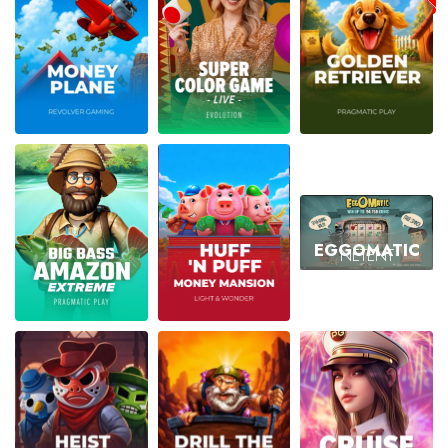
EGGOMATIC
NETENT