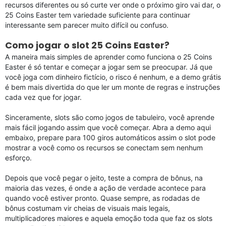
recursos diferentes ou só curte ver onde o próximo giro vai dar, o
25 Coins Easter tem variedade suficiente para continuar
interessante sem parecer muito difícil ou confuso.
Como jogar o slot 25 Coins Easter?
A maneira mais simples de aprender como funciona o 25 Coins
Easter é só tentar e começar a jogar sem se preocupar. Já que
você joga com dinheiro fictício, o risco é nenhum, e a demo grátis
é bem mais divertida do que ler um monte de regras e instruções
cada vez que for jogar.
Sinceramente, slots são como jogos de tabuleiro, você aprende
mais fácil jogando assim que você começar. Abra a demo aqui
embaixo, prepare para 100 giros automáticos assim o slot pode
mostrar a você como os recursos se conectam sem nenhum
esforço.
Depois que você pegar o jeito, teste a compra de bônus, na
maioria das vezes, é onde a ação de verdade acontece para
quando você estiver pronto. Quase sempre, as rodadas de
bônus costumam vir cheias de visuais mais legais,
multiplicadores maiores e aquela emoção toda que faz os slots