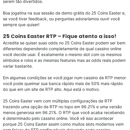
serem tão divertidos.
Boa jogatina na sua sessão de demo grátis do 25 Coins Easter e,
se você tiver feedback, ou perguntas adoraríamos ouvir você
sempre que quiser!
25 Coins Easter RTP – Fique atento a isso!
Acredite se quiser suas odds no 25 Coins Easter podem ser bem
diferentes dependendo completamente de qual cassino online
você decide usar. É exatamente o mesmo slot com os mesmos
símbolos e rolos e as mesmas features mas as odds reais podem
variar bastante.
Em algumas condições se você jogar num cassino de RTP menor
você pode queimar sua banca rápido mais de 50% mais rápido
do que em um site de RTP alto. Aqui está o motivo.
25 Coins Easter vem com múltiplas configurações de RTP
trazendo uma opção de RTP no topo em 96.21% e uma versão
menos generosa em 96.21%. O RTP que você acaba recebendo
é determinado pelo cassino online. Você vê isso acontecer
porque 25 Coins Easter assim como muitos slots modernos vem
com faixas de RTP configuráveis deixando cada cassino