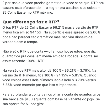
É por isso que você precisa garantir que você sabe qual RTP seu
cassino está oferecendo — e migrar pra cassinos que colocam
25 Coins Easter no RTP máximo.
Que diferença faz o RTP?
O top RTP de 25 Coins Easter é 96.21% mas a versão de RTP
menor fica em só 94.15%. Na superfície esse spread de 2.06%
pode não parecer tão dramático mas isso vira dinheiro de
verdade com o tempo.
Não é só o RTP que conta — o famoso house edge. que diz
quanto fica pra casa, em média em cada rodada. A conta sai
assim fazendo 100% - RTP.
Na versão de RTP mais alto, dá 100% - 96.21% = 3.79%. Na
versão de RTP menor, fica 100% - 94.15% = 5.85%. Quando
você coloca esses dois números lado a lado o 3.79% versus
5.85% você entende por que isso é importante.
Para aprofundar a conta vamos olhar a conta de quantos giros
sua banca de $100 aguenta com base na variante do jogo. Se
sua aposta for $1 por giro: