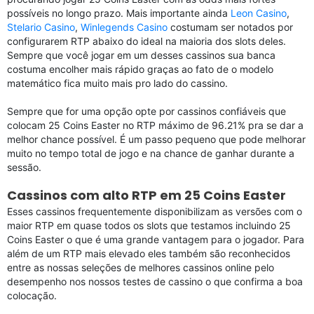
possíveis no longo prazo. Mais importante ainda
Leon Casino
,
Stelario Casino
,
Winlegends Casino
costumam ser notados por
configurarem RTP abaixo do ideal na maioria dos slots deles.
Sempre que você jogar em um desses cassinos sua banca
costuma encolher mais rápido graças ao fato de o modelo
matemático fica muito mais pro lado do cassino.
Sempre que for uma opção opte por cassinos confiáveis que
colocam 25 Coins Easter no RTP máximo de 96.21% pra se dar a
melhor chance possível. É um passo pequeno que pode melhorar
muito no tempo total de jogo e na chance de ganhar durante a
sessão.
Cassinos com alto RTP em 25 Coins Easter
Esses cassinos frequentemente disponibilizam as versões com o
maior RTP em quase todos os slots que testamos incluindo 25
Coins Easter o que é uma grande vantagem para o jogador. Para
além de um RTP mais elevado eles também são reconhecidos
entre as nossas seleções de melhores cassinos online pelo
desempenho nos nossos testes de cassino o que confirma a boa
colocação.