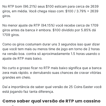
No RTP bom (96.21%) seus $100 esticam para cerca de 2639
giros, em média. Você chega nisso com: $100 / 3.79% = 2639
giros.
No menor ajuste de RTP (94.15%) você recebe cerca de 1709
giros antes da banca ir embora. $100 dividido por 5.85% dá
1709 giros.
Como os giros costumam durar uns 3 segundos isso quer dizer
que você tem mais ou menos time de jogo em torno de 2 horas
na versão boa. contra só aproximadamente 1.5 horas usando o
ajuste de RTP mais baixo.
No curto e grosso ficar no RTP mais baixo significa que a banca
zera mais rápido. e derrubando suas chances de cravar vitórias
grandes em cheio.
Daí a importância de saber qual versão de 25 Coins Easter você
está jogando faz tanta diferença.
Como saber qual versão de RTP um cassino