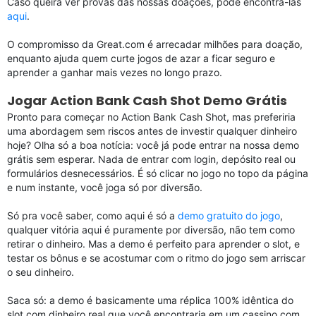
Caso queira ver provas das nossas doações, pode encontrá-las
aqui
.
O compromisso da Great.com é arrecadar milhões para doação,
enquanto ajuda quem curte jogos de azar a ficar seguro e
aprender a ganhar mais vezes no longo prazo.
Jogar Action Bank Cash Shot Demo Grátis
Pronto para começar no Action Bank Cash Shot, mas preferiria
uma abordagem sem riscos antes de investir qualquer dinheiro
hoje? Olha só a boa notícia: você já pode entrar na nossa demo
grátis sem esperar. Nada de entrar com login, depósito real ou
formulários desnecessários. É só clicar no jogo no topo da página
e num instante, você joga só por diversão.
Só pra você saber, como aqui é só a
demo gratuito do jogo
,
qualquer vitória aqui é puramente por diversão, não tem como
retirar o dinheiro. Mas a demo é perfeito para aprender o slot, e
testar os bônus e se acostumar com o ritmo do jogo sem arriscar
o seu dinheiro.
Saca só: a demo é basicamente uma réplica 100% idêntica do
slot com dinheiro real que você encontraria em um cassino com