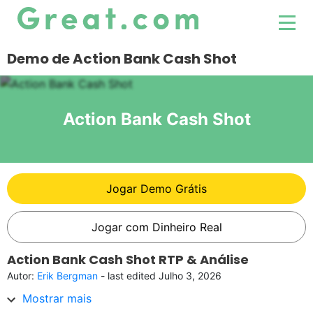
Demo de Action Bank Cash Shot
Action Bank Cash Shot
Jogar Demo Grátis
Jogar com Dinheiro Real
Action Bank Cash Shot RTP & Análise
Autor:
Erik Bergman
- last edited
Julho 3, 2026
Mostrar mais