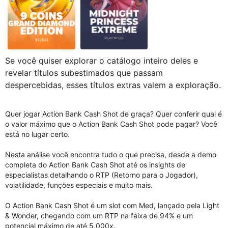
Se você quiser explorar o catálogo inteiro deles e
revelar títulos subestimados que passam
despercebidas, esses títulos extras valem a exploração.
Quer jogar Action Bank Cash Shot de graça? Quer conferir qual é
o valor máximo que o Action Bank Cash Shot pode pagar? Você
está no lugar certo.
Nesta análise você encontra tudo o que precisa, desde a demo
completa do Action Bank Cash Shot até os insights de
especialistas detalhando o RTP (Retorno para o Jogador),
volatilidade, funções especiais e muito mais.
O Action Bank Cash Shot é um slot com Med, lançado pela Light
& Wonder, chegando com um RTP na faixa de 94% e um
potencial máximo de até 5.000x.