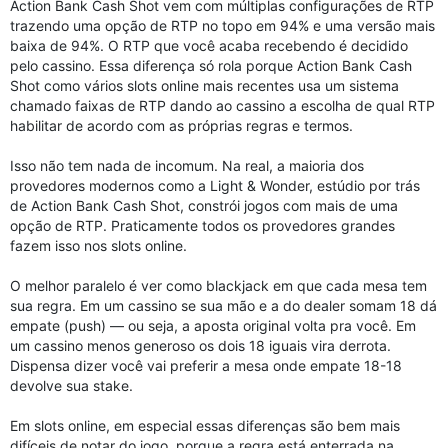
Action Bank Cash Shot vem com múltiplas configurações de RTP
trazendo uma opção de RTP no topo em 94% e uma versão mais
baixa de 94%. O RTP que você acaba recebendo é decidido
pelo cassino. Essa diferença só rola porque Action Bank Cash
Shot como vários slots online mais recentes usa um sistema
chamado faixas de RTP dando ao cassino a escolha de qual RTP
habilitar de acordo com as próprias regras e termos.
Isso não tem nada de incomum. Na real, a maioria dos
provedores modernos como a Light & Wonder, estúdio por trás
de Action Bank Cash Shot, constrói jogos com mais de uma
opção de RTP. Praticamente todos os provedores grandes
fazem isso nos slots online.
O melhor paralelo é ver como blackjack em que cada mesa tem
sua regra. Em um cassino se sua mão e a do dealer somam 18 dá
empate (push) — ou seja, a aposta original volta pra você. Em
um cassino menos generoso os dois 18 iguais vira derrota.
Dispensa dizer você vai preferir a mesa onde empate 18-18
devolve sua stake.
Em slots online, em especial essas diferenças são bem mais
difíceis de notar do jogo, porque a regra está enterrada na