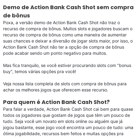
Demo de Action Bank Cash Shot sem compra
de bônus
Poxa, a versão demo de Action Bank Cash Shot não traz o
recurso de compra de bônus. Muitos slots e jogadores buscam o
recurso de compra de bônus como uma maneira de aumentar
suas chances e deixar a diversão de jogar slots maior, por isso, o
Action Bank Cash Shot não ter a opção de compra de bônus
pode acabar sendo um ponto negativo para muitos.
Mas fica tranquilo, se você estiver procurando slots com "bonus
buy", temos várias opções pra você!
Veja nossa lista completa de slots com compra de bônus para
achar os melhores jogos que oferecem esse recurso.
Para quem é Action Bank Cash Shot?
Para falar a verdade, Action Bank Cash Shot cai bem para quase
todos os jogadores que gostam de jogos que têm um pouco de
tudo. Seja você um novato em slots online ou alguém que já
jogou bastante, esse jogo você encontra um pouco de tudo: uma
ótima jogabilidade, recursos bem feitos e muitas opções pra