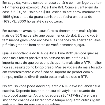
Em seguida, vamos comparar esse cenário com um jogo que tem
RTP menor por exemplo, Alice Time Rift. Como a vantagem da
casa é 5.9%, seu saldo de $100 estica só até aproximadamente
1695 giros antes da grana sumir. o que fecha em cerca de
(1695*3)/3600 horas até o saldo zerar.
Em outras palavras que seus fundos drenam bem mais rápido —
mais de 50% na versão que paga menos do slot. E como você
tem menos giros você encolhe suas chances de acertar aqueles
prêmios grandes bem antes de você começar a jogar.
Qual a importância do RTP de Alice Time Rift? Se você quer as
odds mais fortes possíveis no cassino online, então o RTP
importa mais do que parece. pois quanto mais alto o RTP, melhor
fica seu resultado no longo prazo. Mas se você está mais focado
em entretenimento e você não se importa de perder com o
tempo, então se divertir pode pesar mais do que o RTP.
No fim, só você pode decidir quanto o RTP deve influenciar sua
escolha. Depende bastante do seu playstyle e do quanto de
risco você aguenta. Alguns jogadores são “RTP-first” e encara
slot como chance de lucrar com o tempo enquanto outros ligam
mais pra vibe do que pra matemática.