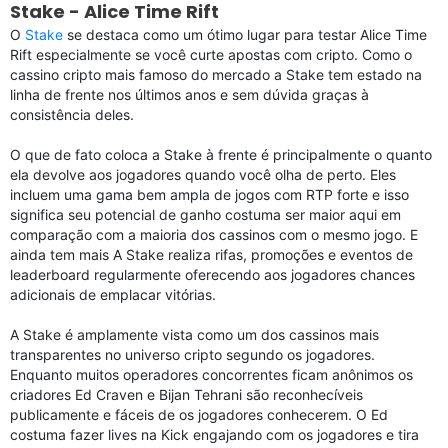
Stake - Alice Time Rift
O
Stake
se destaca como um ótimo lugar para testar Alice Time
Rift especialmente se você curte apostas com cripto. Como o
cassino cripto mais famoso do mercado a Stake tem estado na
linha de frente nos últimos anos e sem dúvida graças à
consistência deles.
O que de fato coloca a Stake à frente é principalmente o quanto
ela devolve aos jogadores quando você olha de perto. Eles
incluem uma gama bem ampla de jogos com RTP forte e isso
significa seu potencial de ganho costuma ser maior aqui em
comparação com a maioria dos cassinos com o mesmo jogo. E
ainda tem mais A Stake realiza rifas, promoções e eventos de
leaderboard regularmente oferecendo aos jogadores chances
adicionais de emplacar vitórias.
A Stake é amplamente vista como um dos cassinos mais
transparentes no universo cripto segundo os jogadores.
Enquanto muitos operadores concorrentes ficam anônimos os
criadores Ed Craven e Bijan Tehrani são reconhecíveis
publicamente e fáceis de os jogadores conhecerem. O Ed
costuma fazer lives na Kick engajando com os jogadores e tira