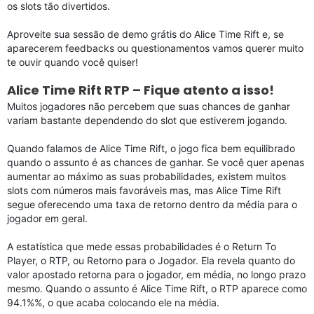
os slots tão divertidos.
Aproveite sua sessão de demo grátis do Alice Time Rift e, se
aparecerem feedbacks ou questionamentos vamos querer muito
te ouvir quando você quiser!
Alice Time Rift RTP – Fique atento a isso!
Muitos jogadores não percebem que suas chances de ganhar
variam bastante dependendo do slot que estiverem jogando.
Quando falamos de Alice Time Rift, o jogo fica bem equilibrado
quando o assunto é as chances de ganhar. Se você quer apenas
aumentar ao máximo as suas probabilidades, existem muitos
slots com números mais favoráveis mas, mas Alice Time Rift
segue oferecendo uma taxa de retorno dentro da média para o
jogador em geral.
A estatística que mede essas probabilidades é o Return To
Player, o RTP, ou Retorno para o Jogador. Ela revela quanto do
valor apostado retorna para o jogador, em média, no longo prazo
mesmo. Quando o assunto é Alice Time Rift, o RTP aparece como
94.1%%, o que acaba colocando ele na média.