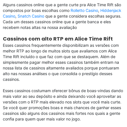
Alguns cassinos online que a gente curte pra Alice Time Rift são
compostos por boas escolhas como
Rolletto Casino
,
Hiddenjack
Casino
,
Snatch Casino
que a gente considera escolhas seguras.
Cada um desses cassinos online que a gente banca e eles
recebem notas altas na nossa avaliação
Cassinos com alto RTP em Alice Time Rift
Esses cassinos frequentemente disponibilizam as versões com
melhor RTP ao longo de muitos slots que avaliamos com Alice
Time Rift incluído o que faz com que se destaquem. Além de
simplesmente pagar melhor esses cassinos também entram na
nossa lista de cassinos altamente avaliados porque pontuaram
alto nas nossas análises o que consolida o prestígio desses
cassinos.
Esses cassinos costumam oferecer bônus de boas-vindas dando
mais valor ao seu depósito e ainda deixando você aproveitar as
versões com o RTP mais elevado nos slots que você mais curte.
Se você quer promoções boas e mais chances de ganhar esses
cassinos são alguns dos cassinos mais fortes nos quais a gente
confia para quem quer mais valor no jogo.