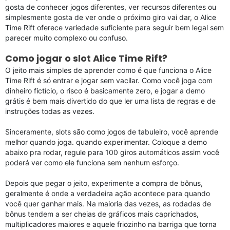
gosta de conhecer jogos diferentes, ver recursos diferentes ou
simplesmente gosta de ver onde o próximo giro vai dar, o Alice
Time Rift oferece variedade suficiente para seguir bem legal sem
parecer muito complexo ou confuso.
Como jogar o slot Alice Time Rift?
O jeito mais simples de aprender como é que funciona o Alice
Time Rift é só entrar e jogar sem vacilar. Como você joga com
dinheiro fictício, o risco é basicamente zero, e jogar a demo
grátis é bem mais divertido do que ler uma lista de regras e de
instruções todas as vezes.
Sinceramente, slots são como jogos de tabuleiro, você aprende
melhor quando joga. quando experimentar. Coloque a demo
abaixo pra rodar, regule para 100 giros automáticos assim você
poderá ver como ele funciona sem nenhum esforço.
Depois que pegar o jeito, experimente a compra de bônus,
geralmente é onde a verdadeira ação acontece para quando
você quer ganhar mais. Na maioria das vezes, as rodadas de
bônus tendem a ser cheias de gráficos mais caprichados,
multiplicadores maiores e aquele friozinho na barriga que torna