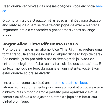
Caso queira ver provas das nossas doações, você encontra
bem
aqui
.
O compromisso da Great.com é arrecadar milhões para doação,
enquanto ajuda quem se diverte com jogos de azar a manter a
segurança em dia e aprender a ganhar mais vezes no longo
prazo.
Jogar Alice Time Rift Demo Grátis
Pronto para mandar um giro no Alice Time Rift, mas prefere uma
forma tranquila antes de investir qualquer dinheiro logo de cara?
Boa notícia: já dá pra abrir a nossa demo grátis já. Nada de
entrar com login, depósito real ou formulários desnecessários. É
só tocar no jogo no topo da página e num instante, você já vai
estar girando só pra se divertir.
Importante, como isso é só uma
demo gratuito do jogo
, as
vitórias aqui são puramente por diversão, você não pode sacar o
dinheiro. Mas o modo demo é perfeito para aprender o slot, e
conferir os bônus e se ajustar ao ritmo do jogo sem botar seu
dinheiro em jogo.