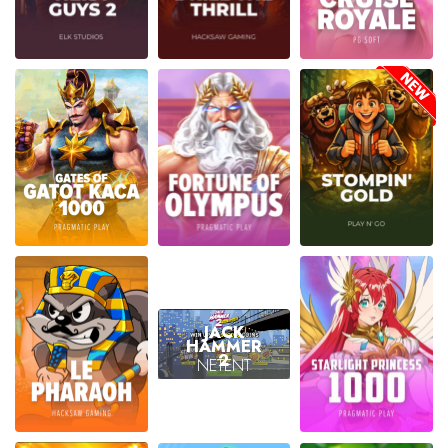
JACK
HAMMER
2
NETENT