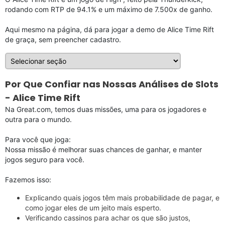
rodando com RTP de 94.1% e um máximo de 7.500x de ganho.
Aqui mesmo na página, dá para jogar a demo de Alice Time Rift
de graça, sem preencher cadastro.
Por Que Confiar nas Nossas Análises de Slots
- Alice Time Rift
Na Great.com, temos duas missões, uma para os jogadores e
outra para o mundo.
Para você que joga:
Nossa missão é melhorar suas chances de ganhar, e manter
jogos seguro para você.
Fazemos isso:
Explicando quais jogos têm mais probabilidade de pagar, e
como jogar eles de um jeito mais esperto.
Verificando cassinos para achar os que são justos,