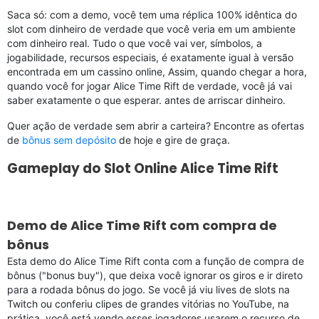
Saca só: com a demo, você tem uma réplica 100% idêntica do
slot com dinheiro de verdade que você veria em um ambiente
com dinheiro real. Tudo o que você vai ver, símbolos, a
jogabilidade, recursos especiais, é exatamente igual à versão
encontrada em um cassino online, Assim, quando chegar a hora,
quando você for jogar Alice Time Rift de verdade, você já vai
saber exatamente o que esperar. antes de arriscar dinheiro.
Quer ação de verdade sem abrir a carteira? Encontre as ofertas
de
bônus sem depósito
de hoje e gire de graça.
Gameplay do Slot Online Alice Time Rift
Demo de Alice Time Rift com compra de
bônus
Esta demo do Alice Time Rift conta com a função de compra de
bônus ("bonus buy"), que deixa você ignorar os giros e ir direto
para a rodada bônus do jogo. Se você já viu lives de slots na
Twitch ou conferiu clipes de grandes vitórias no YouTube, na
prática, você está vendo esses jogadores usarem o recurso de