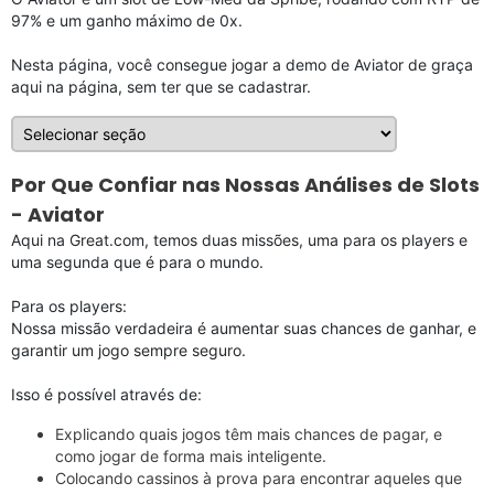
97% e um ganho máximo de 0x.
Nesta página, você consegue jogar a demo de Aviator de graça
aqui na página, sem ter que se cadastrar.
Por Que Confiar nas Nossas Análises de Slots
- Aviator
Aqui na Great.com, temos duas missões, uma para os players e
uma segunda que é para o mundo.
Para os players:
Nossa missão verdadeira é aumentar suas chances de ganhar, e
garantir um jogo sempre seguro.
Isso é possível através de:
Explicando quais jogos têm mais chances de pagar, e
como jogar de forma mais inteligente.
Colocando cassinos à prova para encontrar aqueles que