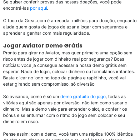
Se quiser conferir provas das nossas doações, você pode
encontrá-las
por aqui
.
O foco da Great.com é arrecadar milhões para doação, enquanto
ajuda quem gosta de jogos de azar a jogar com segurança e
aprender a ganhar com mais regularidade.
Jogar Aviator Demo Grátis
Pronto para girar no Aviator, mas quer primeiro uma opção sem
risco antes de jogar com dinheiro real por segurança? Boas
notícias: você já consegue acessar a nossa demo grátis sem
esperar. Nada de login, colocar dinheiro ou formulários irritantes.
Basta clicar no jogo no topo da página e rapidinho, você vai
estar girando sem compromisso, só diversão.
Só avisando, como é só um
demo gratuito do jogo
, todas as
vitórias aqui são apenas por diversão, não tem como sacar o
dinheiro. Mas a demo vale para entender o slot, e conferir os
bônus e se enturmar com o ritmo do jogo sem colocar o seu
dinheiro em risco.
Pense assim: com a demo, você tem uma réplica 100% idêntica