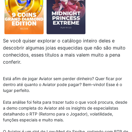
Se você quiser explorar o catálogo inteiro deles e
descobrir algumas joias esquecidas que não são muito
conhecidos, esses títulos a mais valem muito a pena
conferir.
Está afim de jogar Aviator sem perder dinheiro? Quer ficar por
dentro até quanto o Aviator pode pagar? Bem-vindo! Esse é o
lugar perfeito.
Esta análise foi feita para trazer tudo o que você procura, desde
a demo completa do Aviator até os insights de especialistas
detalhando o RTP (Retorno para o Jogador), volatilidade,
funções especiais e muito mais.
O Aviator é um slot de Low-Med da Spribe, rodando com RTP de