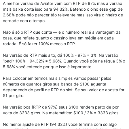
A melhor versão de Aviator vem com RTP de 97% mas a versão
mais baixa corta isso para 94.32%. Batendo o olho esse gap de
2.68% pode não parecer tão relevante mas isso vira dinheiro de
verdade com o tempo.
Não é só o RTP que conta — e o número real é a vantagem da
casa. que reflete quanto o cassino leva em média em cada
rodada. É só fazer 100% menos o RTP.
Na versão de RTP mais alto, dá 100% - 97% = 3%. Na versão
“bad”: 100% - 94.32% = 5.68%. Quando você põe na régua 3% x
5.68% você entende por que isso é importante.
Para colocar em termos mais simples vamos passar pelos
números de quantos giros sua banca de $100 aguenta
dependendo do perfil de RTP do slot. Se seu valor de aposta for
$1 por giro:
Na versão boa (RTP de 97%) seus $100 rendem perto de por
volta de 3333 giros. Na matemática: $100 / 3% = 3333 giros.
No menor ajuste de RTP (94.32%) você termina com só algo