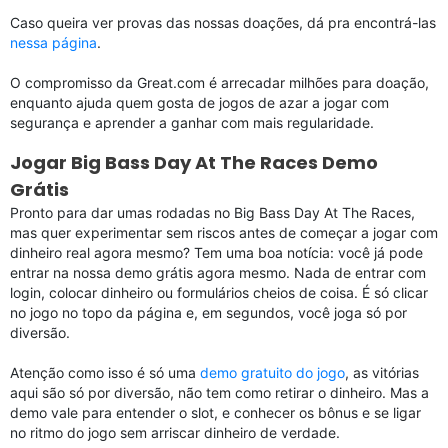
Caso queira ver provas das nossas doações, dá pra encontrá-las
nessa página
.
O compromisso da Great.com é arrecadar milhões para doação,
enquanto ajuda quem gosta de jogos de azar a jogar com
segurança e aprender a ganhar com mais regularidade.
Jogar Big Bass Day At The Races Demo
Grátis
Pronto para dar umas rodadas no Big Bass Day At The Races,
mas quer experimentar sem riscos antes de começar a jogar com
dinheiro real agora mesmo? Tem uma boa notícia: você já pode
entrar na nossa demo grátis agora mesmo. Nada de entrar com
login, colocar dinheiro ou formulários cheios de coisa. É só clicar
no jogo no topo da página e, em segundos, você joga só por
diversão.
Atenção como isso é só uma
demo gratuito do jogo
, as vitórias
aqui são só por diversão, não tem como retirar o dinheiro. Mas a
demo vale para entender o slot, e conhecer os bônus e se ligar
no ritmo do jogo sem arriscar dinheiro de verdade.