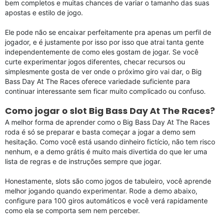
bem completos e muitas chances de variar o tamanho das suas
apostas e estilo de jogo.
Ele pode não se encaixar perfeitamente pra apenas um perfil de
jogador, e é justamente por isso por isso que atrai tanta gente
independentemente de como eles gostam de jogar. Se você
curte experimentar jogos diferentes, checar recursos ou
simplesmente gosta de ver onde o próximo giro vai dar, o Big
Bass Day At The Races oferece variedade suficiente para
continuar interessante sem ficar muito complicado ou confuso.
Como jogar o slot Big Bass Day At The Races?
A melhor forma de aprender como o Big Bass Day At The Races
roda é só se preparar e basta começar a jogar a demo sem
hesitação. Como você está usando dinheiro fictício, não tem risco
nenhum, e a demo grátis é muito mais divertida do que ler uma
lista de regras e de instruções sempre que jogar.
Honestamente, slots são como jogos de tabuleiro, você aprende
melhor jogando quando experimentar. Rode a demo abaixo,
configure para 100 giros automáticos e você verá rapidamente
como ela se comporta sem nem perceber.