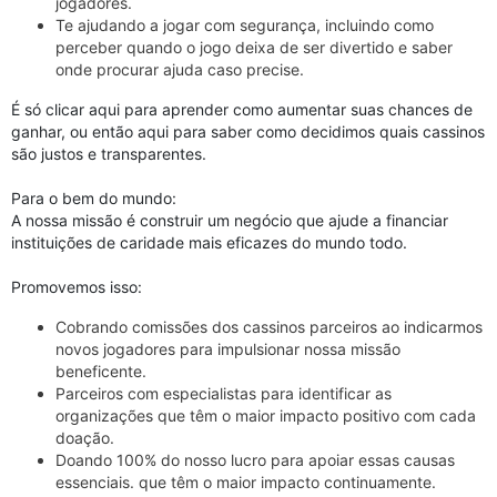
jogadores.
Te ajudando a jogar com segurança, incluindo como
perceber quando o jogo deixa de ser divertido e saber
onde procurar ajuda caso precise.
É só clicar aqui para aprender como aumentar suas chances de
ganhar, ou então aqui para saber como decidimos quais cassinos
são justos e transparentes.
Para o bem do mundo:
A nossa missão é construir um negócio que ajude a financiar
instituições de caridade mais eficazes do mundo todo.
Promovemos isso:
Cobrando comissões dos cassinos parceiros ao indicarmos
novos jogadores para impulsionar nossa missão
beneficente.
Parceiros com especialistas para identificar as
organizações que têm o maior impacto positivo com cada
doação.
Doando 100% do nosso lucro para apoiar essas causas
essenciais. que têm o maior impacto continuamente.