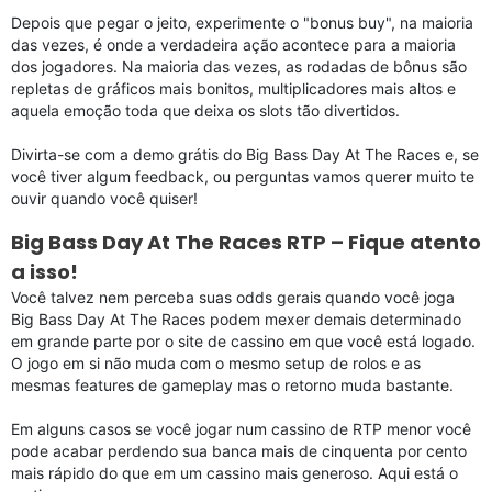
Depois que pegar o jeito, experimente o "bonus buy", na maioria
das vezes, é onde a verdadeira ação acontece para a maioria
dos jogadores. Na maioria das vezes, as rodadas de bônus são
repletas de gráficos mais bonitos, multiplicadores mais altos e
aquela emoção toda que deixa os slots tão divertidos.
Divirta-se com a demo grátis do Big Bass Day At The Races e, se
você tiver algum feedback, ou perguntas vamos querer muito te
ouvir quando você quiser!
Big Bass Day At The Races RTP – Fique atento
a isso!
Você talvez nem perceba suas odds gerais quando você joga
Big Bass Day At The Races podem mexer demais determinado
em grande parte por o site de cassino em que você está logado.
O jogo em si não muda com o mesmo setup de rolos e as
mesmas features de gameplay mas o retorno muda bastante.
Em alguns casos se você jogar num cassino de RTP menor você
pode acabar perdendo sua banca mais de cinquenta por cento
mais rápido do que em um cassino mais generoso. Aqui está o