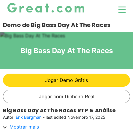
Demo de Big Bass Day At The Races
Big Bass Day At The Races
Jogar Demo Grátis
Jogar com Dinheiro Real
Big Bass Day At The Races RTP & Análise
Autor:
Erik Bergman
- last edited
Novembro 17, 2025
Mostrar mais