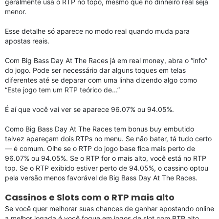
geralmente usa o RTP no topo, mesmo que no dinheiro real seja
menor.
Esse detalhe só aparece no modo real quando muda para
apostas reais.
Com Big Bass Day At The Races já em real money, abra o “info”
do jogo. Pode ser necessário dar alguns toques em telas
diferentes até se deparar com uma linha dizendo algo como
“Este jogo tem um RTP teórico de...”
É aí que você vai ver se aparece 96.07% ou 94.05%.
Como Big Bass Day At The Races tem bonus buy embutido
talvez apareçam dois RTPs no menu. Se não bater, tá tudo certo
— é comum. Olhe se o RTP do jogo base fica mais perto de
96.07% ou 94.05%. Se o RTP for o mais alto, você está no RTP
top. Se o RTP exibido estiver perto de 94.05%, o cassino optou
pela versão menos favorável de Big Bass Day At The Races.
Cassinos e Slots com o RTP mais alto
Se você quer melhorar suas chances de ganhar apostando online
a melhor jogada é você foque em jogos de slot com RTP alto