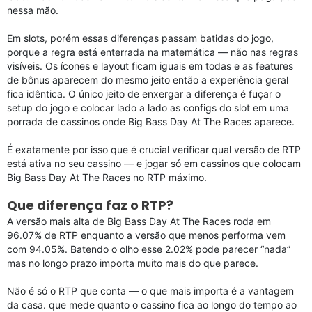
nessa mão.
Em slots, porém essas diferenças passam batidas do jogo,
porque a regra está enterrada na matemática — não nas regras
visíveis. Os ícones e layout ficam iguais em todas e as features
de bônus aparecem do mesmo jeito então a experiência geral
fica idêntica. O único jeito de enxergar a diferença é fuçar o
setup do jogo e colocar lado a lado as configs do slot em uma
porrada de cassinos onde Big Bass Day At The Races aparece.
É exatamente por isso que é crucial verificar qual versão de RTP
está ativa no seu cassino — e jogar só em cassinos que colocam
Big Bass Day At The Races no RTP máximo.
Que diferença faz o RTP?
A versão mais alta de Big Bass Day At The Races roda em
96.07% de RTP enquanto a versão que menos performa vem
com 94.05%. Batendo o olho esse 2.02% pode parecer “nada”
mas no longo prazo importa muito mais do que parece.
Não é só o RTP que conta — o que mais importa é a vantagem
da casa. que mede quanto o cassino fica ao longo do tempo ao