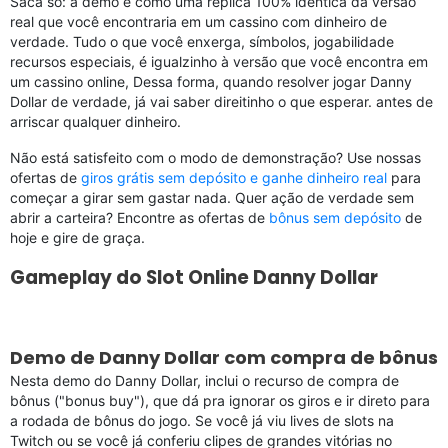
Saca só: a demo é como uma réplica 100% idêntica da versão
real que você encontraria em um cassino com dinheiro de
verdade. Tudo o que você enxerga, símbolos, jogabilidade
recursos especiais, é igualzinho à versão que você encontra em
um cassino online, Dessa forma, quando resolver jogar Danny
Dollar de verdade, já vai saber direitinho o que esperar. antes de
arriscar qualquer dinheiro.
Não está satisfeito com o modo de demonstração? Use nossas
ofertas de
giros grátis sem depósito e ganhe dinheiro real
para
começar a girar sem gastar nada. Quer ação de verdade sem
abrir a carteira? Encontre as ofertas de
bônus sem depósito
de
hoje e gire de graça.
Gameplay do Slot Online Danny Dollar
Demo de Danny Dollar com compra de bônus
Nesta demo do Danny Dollar, inclui o recurso de compra de
bônus ("bonus buy"), que dá pra ignorar os giros e ir direto para
a rodada de bônus do jogo. Se você já viu lives de slots na
Twitch ou se você já conferiu clipes de grandes vitórias no