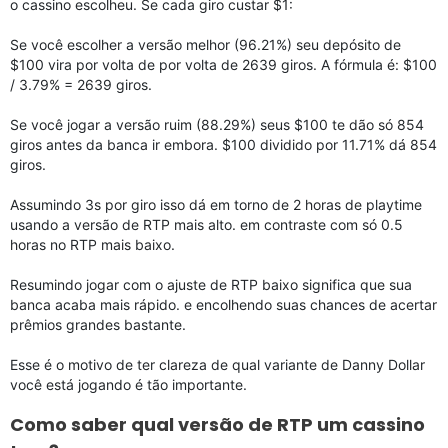
o cassino escolheu. Se cada giro custar $1:
Se você escolher a versão melhor (96.21%) seu depósito de
$100 vira por volta de por volta de 2639 giros. A fórmula é: $100
/ 3.79% = 2639 giros.
Se você jogar a versão ruim (88.29%) seus $100 te dão só 854
giros antes da banca ir embora. $100 dividido por 11.71% dá 854
giros.
Assumindo 3s por giro isso dá em torno de 2 horas de playtime
usando a versão de RTP mais alto. em contraste com só 0.5
horas no RTP mais baixo.
Resumindo jogar com o ajuste de RTP baixo significa que sua
banca acaba mais rápido. e encolhendo suas chances de acertar
prêmios grandes bastante.
Esse é o motivo de ter clareza de qual variante de Danny Dollar
você está jogando é tão importante.
Como saber qual versão de RTP um cassino