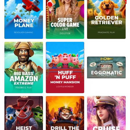
EGGOMATIC
NETENT