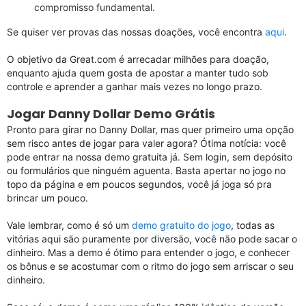
compromisso fundamental.
Se quiser ver provas das nossas doações, você encontra
aqui
.
O objetivo da Great.com é arrecadar milhões para doação,
enquanto ajuda quem gosta de apostar a manter tudo sob
controle e aprender a ganhar mais vezes no longo prazo.
Jogar Danny Dollar Demo Grátis
Pronto para girar no Danny Dollar, mas quer primeiro uma opção
sem risco antes de jogar para valer agora? Ótima notícia: você
pode entrar na nossa demo gratuita já. Sem login, sem depósito
ou formulários que ninguém aguenta. Basta apertar no jogo no
topo da página e em poucos segundos, você já joga só pra
brincar um pouco.
Vale lembrar, como é só um
demo gratuito do jogo
, todas as
vitórias aqui são puramente por diversão, você não pode sacar o
dinheiro. Mas a demo é ótimo para entender o jogo, e conhecer
os bônus e se acostumar com o ritmo do jogo sem arriscar o seu
dinheiro.