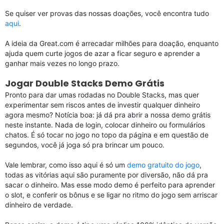
Se quiser ver provas das nossas doações, você encontra tudo
aqui
.
A ideia da Great.com é arrecadar milhões para doação, enquanto
ajuda quem curte jogos de azar a ficar seguro e aprender a
ganhar mais vezes no longo prazo.
Jogar Double Stacks Demo Grátis
Pronto para dar umas rodadas no Double Stacks, mas quer
experimentar sem riscos antes de investir qualquer dinheiro
agora mesmo? Notícia boa: já dá pra abrir a nossa demo grátis
neste instante. Nada de login, colocar dinheiro ou formulários
chatos. É só tocar no jogo no topo da página e em questão de
segundos, você já joga só pra brincar um pouco.
Vale lembrar, como isso aqui é só um
demo gratuito do jogo
,
todas as vitórias aqui são puramente por diversão, não dá pra
sacar o dinheiro. Mas esse modo demo é perfeito para aprender
o slot, e conferir os bônus e se ligar no ritmo do jogo sem arriscar
dinheiro de verdade.