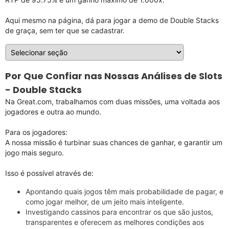
Aqui mesmo na página, dá para jogar a demo de Double Stacks
de graça, sem ter que se cadastrar.
Por Que Confiar nas Nossas Análises de Slots
- Double Stacks
Na Great.com, trabalhamos com duas missões, uma voltada aos
jogadores e outra ao mundo.
Para os jogadores:
A nossa missão é turbinar suas chances de ganhar, e garantir um
jogo mais seguro.
Isso é possível através de:
Apontando quais jogos têm mais probabilidade de pagar, e
como jogar melhor, de um jeito mais inteligente.
Investigando cassinos para encontrar os que são justos,
transparentes e oferecem as melhores condições aos