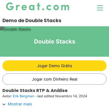
Demo de Double Stacks
Double Stacks
Jogar Demo Grátis
Jogar com Dinheiro Real
Double Stacks RTP & Análise
Autor:
Erik Bergman
- last edited
Novembro 14, 2024
Mostrar mais