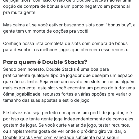
opção de compra de bônus é um ponto negativo em potencial
pra muita gente.
Mas calma aí, se você estiver buscando slots com "bonus buy", a
gente tem um monte de opções pra você!
Conheça nossa lista completa de slots com compra de bônus
para descobrir os melhores jogos que oferecem esse recurso.
Para quem é Double Stacks?
Sendo bem honesto, Double Stacks é uma boa para
praticamente qualquer tipo de jogador que desejam um espaço
que não os limite. Seja você um novato em slots online ou alguém
mais experiente, este slot você encontra um pouco de tudo: uma
ótima jogabilidade, recursos fortes e várias opções pra variar o
tamanho das suas apostas e estilo de jogo.
Ele talvez não seja perfeito em apenas um perfil de jogador, e é
por isso que tanta gente joga independentemente de como eles
gostam de jogar. Se você curte variar de jogo, testar recursos,
ou simplesmente gosta de ver onde o próximo giro vai dar, o
Double Stacks vem com variedade suficiente para seguir