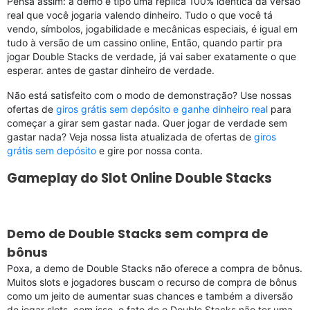
Pensa assim: a demo é tipo uma réplica 100% idêntica da versão
real que você jogaria valendo dinheiro. Tudo o que você tá
vendo, símbolos, jogabilidade e mecânicas especiais, é igual em
tudo à versão de um cassino online, Então, quando partir pra
jogar Double Stacks de verdade, já vai saber exatamente o que
esperar. antes de gastar dinheiro de verdade.
Não está satisfeito com o modo de demonstração? Use nossas
ofertas de
giros grátis sem depósito e ganhe dinheiro real
para
começar a girar sem gastar nada. Quer jogar de verdade sem
gastar nada? Veja nossa lista atualizada de ofertas de
giros
grátis sem depósito
e gire por nossa conta.
Gameplay do Slot Online Double Stacks
Demo de Double Stacks sem compra de
bônus
Poxa, a demo de Double Stacks não oferece a compra de bônus.
Muitos slots e jogadores buscam o recurso de compra de bônus
como um jeito de aumentar suas chances e também a diversão
de jogar slots, com isso, o fato de o Double Stacks não ter uma