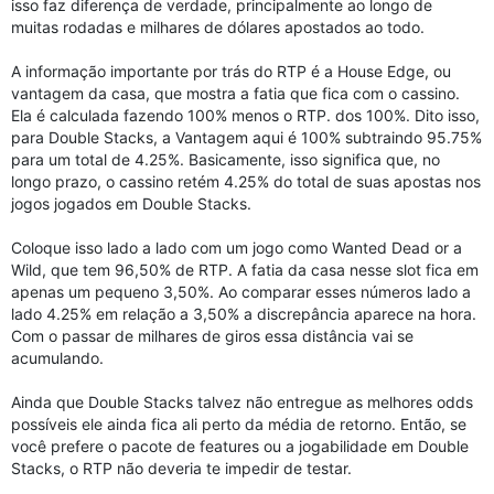
isso faz diferença de verdade, principalmente ao longo de
muitas rodadas e milhares de dólares apostados ao todo.
A informação importante por trás do RTP é a House Edge, ou
vantagem da casa, que mostra a fatia que fica com o cassino.
Ela é calculada fazendo 100% menos o RTP. dos 100%. Dito isso,
para Double Stacks, a Vantagem aqui é 100% subtraindo 95.75%
para um total de 4.25%. Basicamente, isso significa que, no
longo prazo, o cassino retém 4.25% do total de suas apostas nos
jogos jogados em Double Stacks.
Coloque isso lado a lado com um jogo como Wanted Dead or a
Wild, que tem 96,50% de RTP. A fatia da casa nesse slot fica em
apenas um pequeno 3,50%. Ao comparar esses números lado a
lado 4.25% em relação a 3,50% a discrepância aparece na hora.
Com o passar de milhares de giros essa distância vai se
acumulando.
Ainda que Double Stacks talvez não entregue as melhores odds
possíveis ele ainda fica ali perto da média de retorno. Então, se
você prefere o pacote de features ou a jogabilidade em Double
Stacks, o RTP não deveria te impedir de testar.