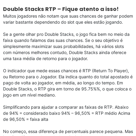
Double Stacks RTP – Fique atento a isso!
Muitos jogadores não notam que suas chances de ganhar podem
variar bastante dependendo do slot que eles estão jogando.
Se a gente olhar pro Double Stacks, o jogo fica bem no meio da
faixa quando falamos das suas chances. Se o seu objetivo é
simplesmente maximizar suas probabilidades, há vários slots
com números melhores contudo, Double Stacks ainda oferece
uma taxa média de retorno para o jogador.
O indicador que mede essas chances é RTP (Return To Player),
ou Retorno para o Jogador. Ela indica quanto do total apostado é
pago de volta ao jogador, em média, ao longo do tempo. Em
Double Stacks, o RTP gira em torno de 95.75%%, o que coloca o
jogo em um nível mediano.
Simplificando para ajudar a comparar as faixas de RTP. Abaixo
de 94% = considerado baixo 94% – 96,50% = RTP médio Acima
de 96,50% = faixa alta
No começo, essa diferença de percentuais parece pequena. Mas