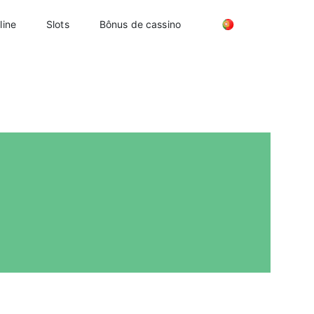
line
Slots
Bônus de cassino
Portugal