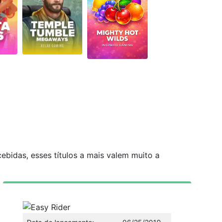
cebidas, esses títulos a mais valem muito a