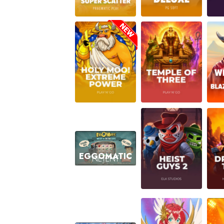
EGGOMATIC
NETENT