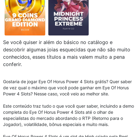
Se você quiser ir além do básico no catálogo e
descobrir algumas joias esquecidas que não são muito
conhecidos, esses títulos a mais valem muito a pena
conferir.
Gostaria de jogar Eye Of Horus Power 4 Slots grátis? Quer saber
de vez qual o máximo que você pode ganhar em Eye Of Horus
Power 4 Slots? Nesse caso, você veio ao melhor site.
Este conteúdo traz tudo o que você quer saber, incluindo a demo
completa do Eye Of Horus Power 4 Slots até o olhar de
especialistas do mercado abordando o RTP (Retorno para o
Jogador), volatilidade, bônus especiais e muito mais.
Eye Of Horus Power 4 Slots é um slot de High criado pela Reel