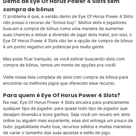
Demo de Eye Of Horus Power 4 Slots sem
compra de bônus
O problema é que, a versão demo de Eye Of Horus Power 4 Slots
não possui o recurso de "bonus buy". Muitos slots e jogadores
buscam a compra de bônus como uma maneira de aumentar
suas chances e deixar a diversão de jogar slots maior, por isso, o
Eye Of Horus Power 4 Slots não ter a opção de compra de bônus
é um ponto negativo em potencial pra muita gente.
Mas pode ficar tranquilo, se você estiver buscando slots com
compra de bônus, temos um monte de opções pra você!
Visite nossa lista completa de slots com compra de bônus para
encontrar os melhores jogos que oferecem esse recurso.
Para quem é Eye Of Horus Power 4 Slots?
Na real, Eye Of Horus Power 4 Slots encaixa para praticamente
qualquer tipo de jogador. para quase todo tipo de jogador que
desejam diversão e bons ganhos. Seja você um novato em slots
online ou alguém mais experiente, esse slot entrega um pouco de
tudo: jogabilidade muito boa, recursos sólidos e muitas maneiras
de variar o tamanho das suas apostas e estilo de jogo.