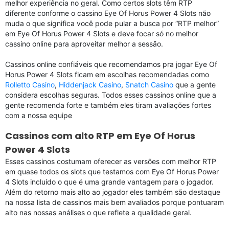
melhor experiência no geral. Como certos slots têm RTP
diferente conforme o cassino Eye Of Horus Power 4 Slots não
muda o que significa você pode pular a busca por “RTP melhor”
em Eye Of Horus Power 4 Slots e deve focar só no melhor
cassino online para aproveitar melhor a sessão.
Cassinos online confiáveis que recomendamos pra jogar Eye Of
Horus Power 4 Slots ficam em escolhas recomendadas como
Rolletto Casino
,
Hiddenjack Casino
,
Snatch Casino
que a gente
considera escolhas seguras. Todos esses cassinos online que a
gente recomenda forte e também eles tiram avaliações fortes
com a nossa equipe
Cassinos com alto RTP em Eye Of Horus
Power 4 Slots
Esses cassinos costumam oferecer as versões com melhor RTP
em quase todos os slots que testamos com Eye Of Horus Power
4 Slots incluído o que é uma grande vantagem para o jogador.
Além do retorno mais alto ao jogador eles também são destaque
na nossa lista de cassinos mais bem avaliados porque pontuaram
alto nas nossas análises o que reflete a qualidade geral.