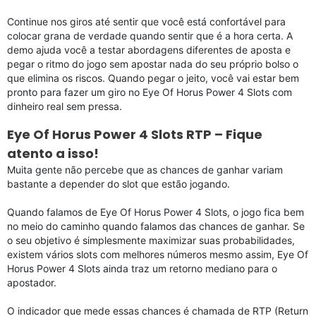
Continue nos giros até sentir que você está confortável para
colocar grana de verdade quando sentir que é a hora certa. A
demo ajuda você a testar abordagens diferentes de aposta e
pegar o ritmo do jogo sem apostar nada do seu próprio bolso o
que elimina os riscos. Quando pegar o jeito, você vai estar bem
pronto para fazer um giro no Eye Of Horus Power 4 Slots com
dinheiro real sem pressa.
Eye Of Horus Power 4 Slots RTP – Fique
atento a isso!
Muita gente não percebe que as chances de ganhar variam
bastante a depender do slot que estão jogando.
Quando falamos de Eye Of Horus Power 4 Slots, o jogo fica bem
no meio do caminho quando falamos das chances de ganhar. Se
o seu objetivo é simplesmente maximizar suas probabilidades,
existem vários slots com melhores números mesmo assim, Eye Of
Horus Power 4 Slots ainda traz um retorno mediano para o
apostador.
O indicador que mede essas chances é chamada de RTP (Return