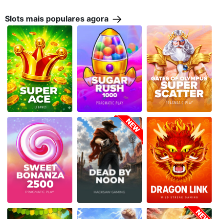
Slots mais populares agora