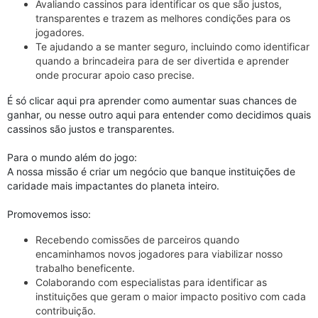
Avaliando cassinos para identificar os que são justos,
transparentes e trazem as melhores condições para os
jogadores.
Te ajudando a se manter seguro, incluindo como identificar
quando a brincadeira para de ser divertida e aprender
onde procurar apoio caso precise.
É só clicar aqui pra aprender como aumentar suas chances de
ganhar, ou nesse outro aqui para entender como decidimos quais
cassinos são justos e transparentes.
Para o mundo além do jogo:
A nossa missão é criar um negócio que banque instituições de
caridade mais impactantes do planeta inteiro.
Promovemos isso:
Recebendo comissões de parceiros quando
encaminhamos novos jogadores para viabilizar nosso
trabalho beneficente.
Colaborando com especialistas para identificar as
instituições que geram o maior impacto positivo com cada
contribuição.