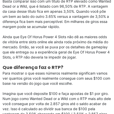
Basta comparar isso com um título de RTP elevado como Wanted
Dead or a Wild, que é listado com 96,50% de RTP. A vantagem
da casa desse título fica em apenas 3,50%. Quando você põe
um bem ao lado do outro 3.65% versus a vantagem de 3,50% a
diferença fica bem mais perceptível. Em milhares de giros essa
margem pode se acumular rápido.
Ainda que Eye Of Horus Power 4 Slots não dê as maiores odds
de vitória entre slots online ele ainda roda próximo da média do
mercado. Então, se você se puxa por os detalhes de gameplay
que ele entrega ou a experiência geral de Eye Of Horus Power 4
Slots, o RTP não deveria te impedir de jogar.
Que diferença faz o RTP?
Para mostrar o que esses números realmente significam vamos
ver quantos giros você realmente consegue com seus $100 com
base na versão do jogo que você escolhe.
Imagina que você deposite $100 e faça apostas de $1 por giro.
Num jogo como Wanted Dead or a Wild com o RTP mais alto dele
você consegue por volta de 2.857 giros até o saldo acabar de
vez. Isso é calculado ao dividir sua banca de $100 pela
vantagem de 3,50% chegando em $100 / 3,50% = 2.857 giros.