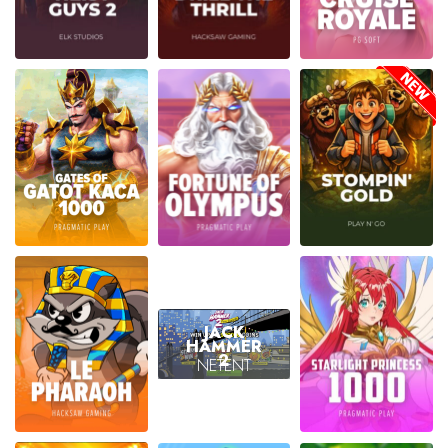
JACK
HAMMER
2
NETENT