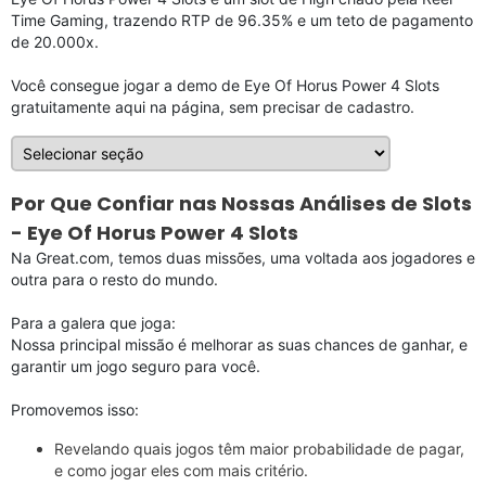
Time Gaming, trazendo RTP de 96.35% e um teto de pagamento
de 20.000x.
Você consegue jogar a demo de Eye Of Horus Power 4 Slots
gratuitamente aqui na página, sem precisar de cadastro.
Por Que Confiar nas Nossas Análises de Slots
- Eye Of Horus Power 4 Slots
Na Great.com, temos duas missões, uma voltada aos jogadores e
outra para o resto do mundo.
Para a galera que joga:
Nossa principal missão é melhorar as suas chances de ganhar, e
garantir um jogo seguro para você.
Promovemos isso:
Revelando quais jogos têm maior probabilidade de pagar,
e como jogar eles com mais critério.