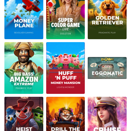
EGGOMATIC
NETENT