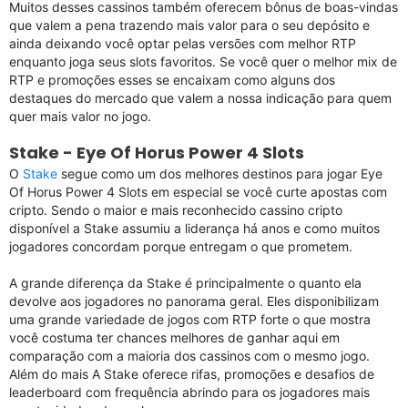
Muitos desses cassinos também oferecem bônus de boas-vindas
que valem a pena trazendo mais valor para o seu depósito e
ainda deixando você optar pelas versões com melhor RTP
enquanto joga seus slots favoritos. Se você quer o melhor mix de
RTP e promoções esses se encaixam como alguns dos
destaques do mercado que valem a nossa indicação para quem
quer mais valor no jogo.
Stake - Eye Of Horus Power 4 Slots
O
Stake
segue como um dos melhores destinos para jogar Eye
Of Horus Power 4 Slots em especial se você curte apostas com
cripto. Sendo o maior e mais reconhecido cassino cripto
disponível a Stake assumiu a liderança há anos e como muitos
jogadores concordam porque entregam o que prometem.
A grande diferença da Stake é principalmente o quanto ela
devolve aos jogadores no panorama geral. Eles disponibilizam
uma grande variedade de jogos com RTP forte o que mostra
você costuma ter chances melhores de ganhar aqui em
comparação com a maioria dos cassinos com o mesmo jogo.
Além do mais A Stake oferece rifas, promoções e desafios de
leaderboard com frequência abrindo para os jogadores mais