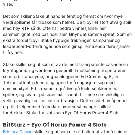
viser.
Det som skiller Stake ut handler først og fremst om hvor mye
verdi spillerne får tilbake som helhet. De tilbyr et stort utvalg spill
med høy RTP så du ofte har bedre vinnersjanser her
sammenlignet med casinoer som tilbyr det samme spillet. Som en
ekstra fordel tilbyr Stake hyppige trekninger, kampanjer og
leaderboard-utfordringer noe som gir spillerne enda flere sjanser
til å vinne.
Stake skiller seg ut som et av de mest transparente casinoene i
kryptogambling-verdenen generelt. I motsetning til operatører
som forblir anonyme, er grunnleggerne Ed Craven og Bijan
Tehrani offentlig kjente og åpne for å engasjere seg med
communityet. Ed streamer også live på Kick, snakker med
spillere, og svarer på spørsmål i sanntid — noe som virkelig er
veldig uvanlig i online casino-bransjen. Dette nivået av åpenhet
og tillit hjelper med å forklare hvorfor så mange spillere
foretrekker Stake for slots som Eye Of Horus Power 4 Slots.
BitStarz - Eye Of Horus Power 4 Slots
Bitstarz Casino
skiller seg ut som et solid alternativ for å spinne