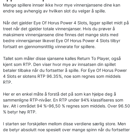
Mange spillere innser ikke hvor mye vinnersjansene dine kan
endre seg avhengig av hvilken slot du velger å spille.
Når det gjelder Eye Of Horus Power 4 Slots, ligger spillet midt på
treet når det gjelder totale vinnersjanser. Hvis du prøver å
maksimere vinnersjansene dine finnes det mange slots med
bedre vinnersjanser likevel Eye Of Horus Power 4 Slots tilbyr
fortsatt en gjennomsnittlig vinnerate for spillere.
Tallet som måler disse sjansene kalles Return To Player, også
kjent som RTP. Den viser hvor mye av innsatsen din spillet
betaler tilbake når du fortsetter å spille. For Eye Of Horus Power
4 Slots er slotens RTP 96.35%, noe som regnes som middels
RTP.
Her er en enkel måte å forstå det på som kan hjelpe deg å
sammenligne RTP-nivåer. En RTP under 94% klassifiseres som
lav. Alt i området 94 %–96,50 % regnes som middels. Over 96.50
% betyr høy RTP.
I starten ser forskjellen mellom disse verdiene særlig store. Men
de betyr absolutt noe spesielt over mange spinn når du fortsetter