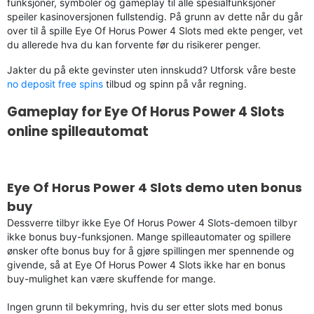
funksjoner, symboler og gameplay til alle spesialfunksjoner
speiler kasinoversjonen fullstendig. På grunn av dette når du går
over til å spille Eye Of Horus Power 4 Slots med ekte penger, vet
du allerede hva du kan forvente før du risikerer penger.
Jakter du på ekte gevinster uten innskudd? Utforsk våre beste
no deposit free spins
tilbud og spinn på vår regning.
Gameplay for Eye Of Horus Power 4 Slots
online spilleautomat
Eye Of Horus Power 4 Slots demo uten bonus
buy
Dessverre tilbyr ikke Eye Of Horus Power 4 Slots-demoen tilbyr
ikke bonus buy-funksjonen. Mange spilleautomater og spillere
ønsker ofte bonus buy for å gjøre spillingen mer spennende og
givende, så at Eye Of Horus Power 4 Slots ikke har en bonus
buy-mulighet kan være skuffende for mange.
Ingen grunn til bekymring, hvis du ser etter slots med bonus