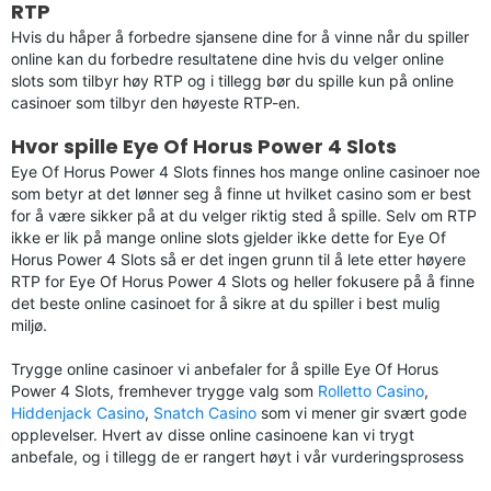
RTP
Hvis du håper å forbedre sjansene dine for å vinne når du spiller
online kan du forbedre resultatene dine hvis du velger online
slots som tilbyr høy RTP og i tillegg bør du spille kun på online
casinoer som tilbyr den høyeste RTP-en.
Hvor spille Eye Of Horus Power 4 Slots
Eye Of Horus Power 4 Slots finnes hos mange online casinoer noe
som betyr at det lønner seg å finne ut hvilket casino som er best
for å være sikker på at du velger riktig sted å spille. Selv om RTP
ikke er lik på mange online slots gjelder ikke dette for Eye Of
Horus Power 4 Slots så er det ingen grunn til å lete etter høyere
RTP for Eye Of Horus Power 4 Slots og heller fokusere på å finne
det beste online casinoet for å sikre at du spiller i best mulig
miljø.
Trygge online casinoer vi anbefaler for å spille Eye Of Horus
Power 4 Slots, fremhever trygge valg som
Rolletto Casino
,
Hiddenjack Casino
,
Snatch Casino
som vi mener gir svært gode
opplevelser. Hvert av disse online casinoene kan vi trygt
anbefale, og i tillegg de er rangert høyt i vår vurderingsprosess