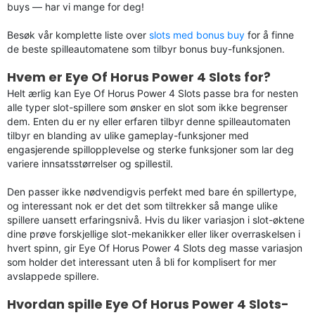
buys — har vi mange for deg!
Besøk vår komplette liste over
slots med bonus buy
for å finne
de beste spilleautomatene som tilbyr bonus buy-funksjonen.
Hvem er Eye Of Horus Power 4 Slots for?
Helt ærlig kan Eye Of Horus Power 4 Slots passe bra for nesten
alle typer slot-spillere som ønsker en slot som ikke begrenser
dem. Enten du er ny eller erfaren tilbyr denne spilleautomaten
tilbyr en blanding av ulike gameplay-funksjoner med
engasjerende spillopplevelse og sterke funksjoner som lar deg
variere innsatsstørrelser og spillestil.
Den passer ikke nødvendigvis perfekt med bare én spillertype,
og interessant nok er det det som tiltrekker så mange ulike
spillere uansett erfaringsnivå. Hvis du liker variasjon i slot-øktene
dine prøve forskjellige slot-mekanikker eller liker overraskelsen i
hvert spinn, gir Eye Of Horus Power 4 Slots deg masse variasjon
som holder det interessant uten å bli for komplisert for mer
avslappede spillere.
Hvordan spille Eye Of Horus Power 4 Slots-