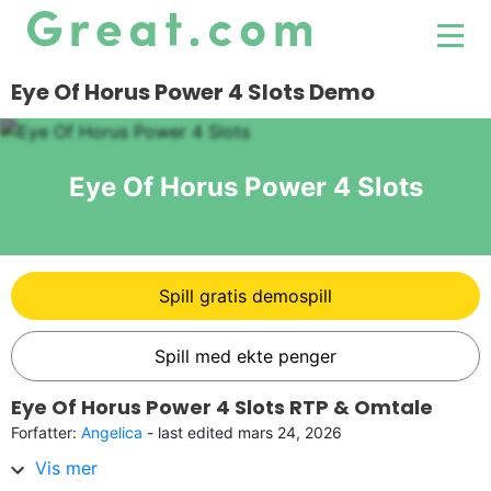
Eye Of Horus Power 4 Slots Demo
Eye Of Horus Power 4 Slots
Spill gratis demospill
Spill med ekte penger
Eye Of Horus Power 4 Slots RTP & Omtale
Forfatter:
Angelica
- last edited
mars 24, 2026
Vis mer