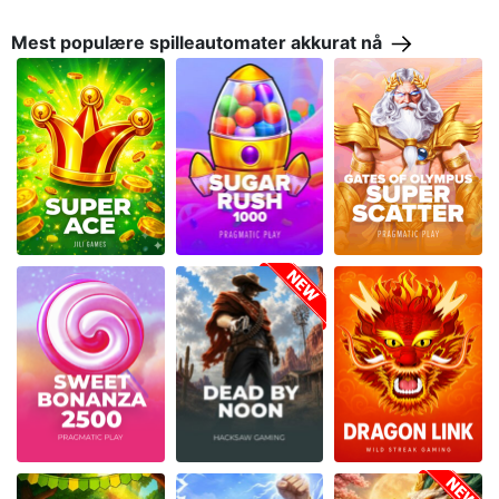
Mest populære spilleautomater akkurat nå