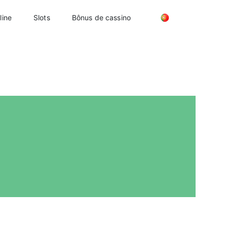
line
Slots
Bônus de cassino
Portugal