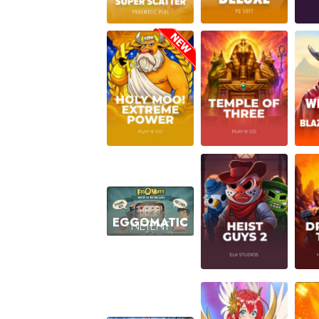
EGGOMATIC
NETENT