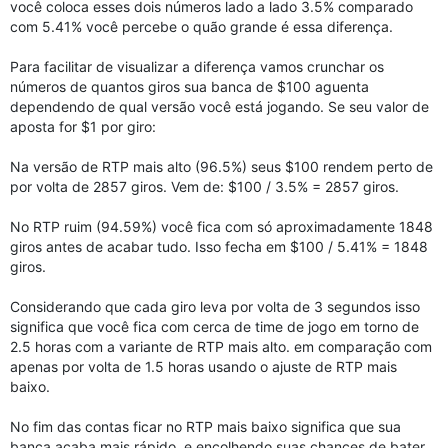
você coloca esses dois números lado a lado 3.5% comparado
com 5.41% você percebe o quão grande é essa diferença.
Para facilitar de visualizar a diferença vamos crunchar os
números de quantos giros sua banca de $100 aguenta
dependendo de qual versão você está jogando. Se seu valor de
aposta for $1 por giro:
Na versão de RTP mais alto (96.5%) seus $100 rendem perto de
por volta de 2857 giros. Vem de: $100 / 3.5% = 2857 giros.
No RTP ruim (94.59%) você fica com só aproximadamente 1848
giros antes de acabar tudo. Isso fecha em $100 / 5.41% = 1848
giros.
Considerando que cada giro leva por volta de 3 segundos isso
significa que você fica com cerca de time de jogo em torno de
2.5 horas com a variante de RTP mais alto. em comparação com
apenas por volta de 1.5 horas usando o ajuste de RTP mais
baixo.
No fim das contas ficar no RTP mais baixo significa que sua
banca acaba mais rápido. e encolhendo suas chances de bater