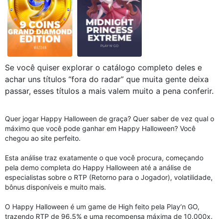
Se você quiser explorar o catálogo completo deles e
achar uns títulos “fora do radar” que muita gente deixa
passar, esses títulos a mais valem muito a pena conferir.
Quer jogar Happy Halloween de graça? Quer saber de vez qual o
máximo que você pode ganhar em Happy Halloween? Você
chegou ao site perfeito.
Esta análise traz exatamente o que você procura, começando
pela demo completa do Happy Halloween até a análise de
especialistas sobre o RTP (Retorno para o Jogador), volatilidade,
bônus disponíveis e muito mais.
O Happy Halloween é um game de High feito pela Play’n GO,
trazendo RTP de 96.5% e uma recompensa máxima de 10.000x.