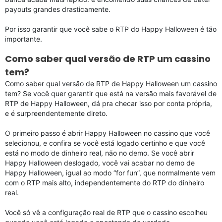
payouts grandes drasticamente.
Por isso garantir que você sabe o RTP do Happy Halloween é tão
importante.
Como saber qual versão de RTP um cassino
tem?
Como saber qual versão de RTP de Happy Halloween um cassino
tem? Se você quer garantir que está na versão mais favorável de
RTP de Happy Halloween, dá pra checar isso por conta própria,
e é surpreendentemente direto.
O primeiro passo é abrir Happy Halloween no cassino que você
selecionou, e confira se você está logado certinho e que você
está no modo de dinheiro real, não no demo. Se você abrir
Happy Halloween deslogado, você vai acabar no demo de
Happy Halloween, igual ao modo “for fun”, que normalmente vem
com o RTP mais alto, independentemente do RTP do dinheiro
real.
Você só vê a configuração real de RTP que o cassino escolheu