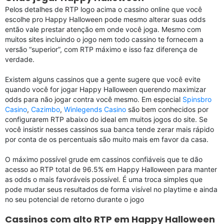
Pelos detalhes de RTP logo acima o cassino online que você
escolhe pro Happy Halloween pode mesmo alterar suas odds
então vale prestar atenção em onde você joga. Mesmo com
muitos sites incluindo o jogo nem todo cassino te fornecem a
versão “superior”, com RTP máximo e isso faz diferença de
verdade.
Existem alguns cassinos que a gente sugere que você evite
quando você for jogar Happy Halloween querendo maximizar
odds para não jogar contra você mesmo. Em especial
Spinsbro
Casino
,
Cazimbo
,
Winlegends Casino
são bem conhecidos por
configurarem RTP abaixo do ideal em muitos jogos do site. Se
você insistir nesses cassinos sua banca tende zerar mais rápido
por conta de os percentuais são muito mais em favor da casa.
O máximo possível grude em cassinos confiáveis que te dão
acesso ao RTP total de 96.5% em Happy Halloween para manter
as odds o mais favoráveis possível. É uma troca simples que
pode mudar seus resultados de forma visível no playtime e ainda
no seu potencial de retorno durante o jogo
Cassinos com alto RTP em Happy Halloween