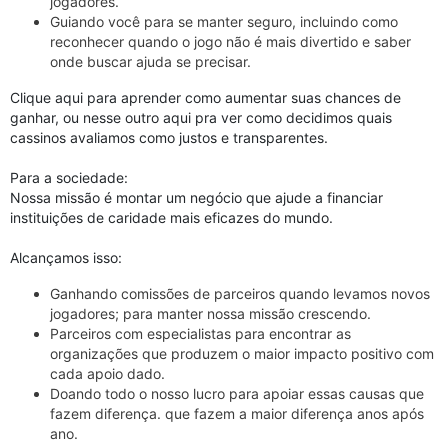
jogadores.
Guiando você para se manter seguro, incluindo como
reconhecer quando o jogo não é mais divertido e saber
onde buscar ajuda se precisar.
Clique aqui para aprender como aumentar suas chances de
ganhar, ou nesse outro aqui pra ver como decidimos quais
cassinos avaliamos como justos e transparentes.
Para a sociedade:
Nossa missão é montar um negócio que ajude a financiar
instituições de caridade mais eficazes do mundo.
Alcançamos isso:
Ganhando comissões de parceiros quando levamos novos
jogadores; para manter nossa missão crescendo.
Parceiros com especialistas para encontrar as
organizações que produzem o maior impacto positivo com
cada apoio dado.
Doando todo o nosso lucro para apoiar essas causas que
fazem diferença. que fazem a maior diferença anos após
ano.