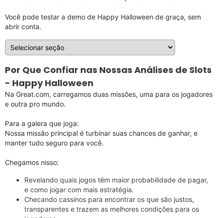
Você pode testar a demo de Happy Halloween de graça, sem
abrir conta.
Por Que Confiar nas Nossas Análises de Slots
- Happy Halloween
Na Great.com, carregamos duas missões, uma para os jogadores
e outra pro mundo.
Para a galera que joga:
Nossa missão principal é turbinar suas chances de ganhar, e
manter tudo seguro para você.
Chegamos nisso:
Revelando quais jogos têm maior probabilidade de pagar,
e como jogar com mais estratégia.
Checando cassinos para encontrar os que são justos,
transparentes e trazem as melhores condições para os