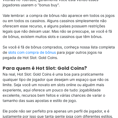
jogadores usarem o "bonus buy".
Vale lembrar: a compra de bônus não aparece em todos os jogos
ou em todos os cassinos. Alguns cassinos simplesmente não
oferecem esse recurso, e alguns países possuem restrições
legais que não deixam usar. Mas não se preocupe, se você é fã
de bônus, existem muitos slots e cassinos que têm bônus.
Se você é fã de bônus comprados, conheça nossa lista completa
de
slots com compra de bônus
para jogar outros jogos na
pegada de Hot Slot: Gold Coins.
Para quem é Hot Slot: Gold Coins?
Na real, Hot Slot: Gold Coins é uma boa para praticamente
qualquer tipo de jogador que desejam um espaço que não os
limite. Seja você um novato em slots online ou alguém mais
experiente, aqui oferece um pouco de tudo: jogabilidade
excelente, recursos bem feitos e várias chances de variar o
tamanho das suas apostas e estilo de jogo.
Ele pode não ser perfeito pra apenas um perfil de jogador, e é
justamente por isso que tanta gente joga com diferentes estilos.