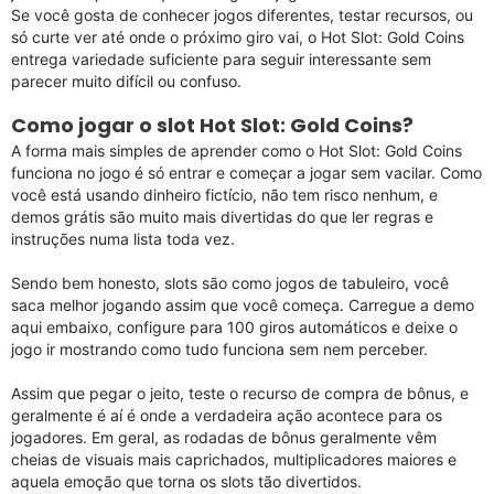
Se você gosta de conhecer jogos diferentes, testar recursos, ou
só curte ver até onde o próximo giro vai, o Hot Slot: Gold Coins
entrega variedade suficiente para seguir interessante sem
parecer muito difícil ou confuso.
Como jogar o slot Hot Slot: Gold Coins?
A forma mais simples de aprender como o Hot Slot: Gold Coins
funciona no jogo é só entrar e começar a jogar sem vacilar. Como
você está usando dinheiro fictício, não tem risco nenhum, e
demos grátis são muito mais divertidas do que ler regras e
instruções numa lista toda vez.
Sendo bem honesto, slots são como jogos de tabuleiro, você
saca melhor jogando assim que você começa. Carregue a demo
aqui embaixo, configure para 100 giros automáticos e deixe o
jogo ir mostrando como tudo funciona sem nem perceber.
Assim que pegar o jeito, teste o recurso de compra de bônus, e
geralmente é aí é onde a verdadeira ação acontece para os
jogadores. Em geral, as rodadas de bônus geralmente vêm
cheias de visuais mais caprichados, multiplicadores maiores e
aquela emoção que torna os slots tão divertidos.