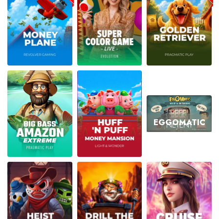
EGGOMATIC
NETENT