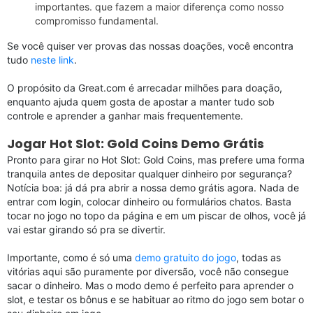
importantes. que fazem a maior diferença como nosso
compromisso fundamental.
Se você quiser ver provas das nossas doações, você encontra
tudo
neste link
.
O propósito da Great.com é arrecadar milhões para doação,
enquanto ajuda quem gosta de apostar a manter tudo sob
controle e aprender a ganhar mais frequentemente.
Jogar Hot Slot: Gold Coins Demo Grátis
Pronto para girar no Hot Slot: Gold Coins, mas prefere uma forma
tranquila antes de depositar qualquer dinheiro por segurança?
Notícia boa: já dá pra abrir a nossa demo grátis agora. Nada de
entrar com login, colocar dinheiro ou formulários chatos. Basta
tocar no jogo no topo da página e em um piscar de olhos, você já
vai estar girando só pra se divertir.
Importante, como é só uma
demo gratuito do jogo
, todas as
vitórias aqui são puramente por diversão, você não consegue
sacar o dinheiro. Mas o modo demo é perfeito para aprender o
slot, e testar os bônus e se habituar ao ritmo do jogo sem botar o