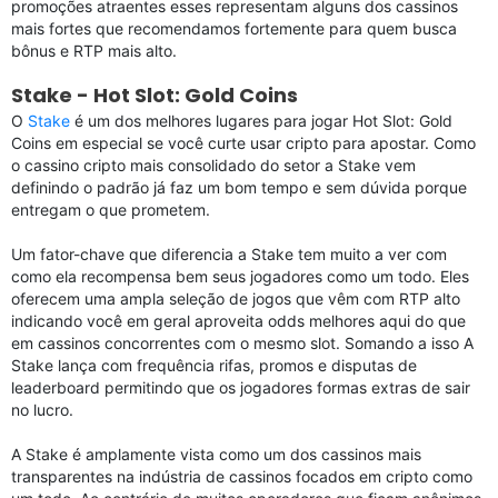
promoções atraentes esses representam alguns dos cassinos
mais fortes que recomendamos fortemente para quem busca
bônus e RTP mais alto.
Stake - Hot Slot: Gold Coins
O
Stake
é um dos melhores lugares para jogar Hot Slot: Gold
Coins em especial se você curte usar cripto para apostar. Como
o cassino cripto mais consolidado do setor a Stake vem
definindo o padrão já faz um bom tempo e sem dúvida porque
entregam o que prometem.
Um fator-chave que diferencia a Stake tem muito a ver com
como ela recompensa bem seus jogadores como um todo. Eles
oferecem uma ampla seleção de jogos que vêm com RTP alto
indicando você em geral aproveita odds melhores aqui do que
em cassinos concorrentes com o mesmo slot. Somando a isso A
Stake lança com frequência rifas, promos e disputas de
leaderboard permitindo que os jogadores formas extras de sair
no lucro.
A Stake é amplamente vista como um dos cassinos mais
transparentes na indústria de cassinos focados em cripto como