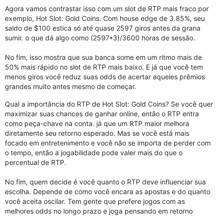
Agora vamos contrastar isso com um slot de RTP mais fraco por
exemplo, Hot Slot: Gold Coins. Com house edge de 3.85%, seu
saldo de $100 estica só até quase 2597 giros antes da grana
sumir. o que dá algo como (2597*3)/3600 horas de sessão.
No fim, isso mostra que sua banca some em um ritmo mais de
50% mais rápido no slot de RTP mais baixo. E já que você tem
menos giros você reduz suas odds de acertar aqueles prêmios
grandes muito antes mesmo de começar.
Qual a importância do RTP de Hot Slot: Gold Coins? Se você quer
maximizar suas chances de ganhar online, então o RTP entra
como peça-chave na conta. já que um RTP maior melhora
diretamente seu retorno esperado. Mas se você está mais
focado em entretenimento e você não se importa de perder com
o tempo, então a jogabilidade pode valer mais do que o
percentual de RTP.
No fim, quem decide é você quanto o RTP deve influenciar sua
escolha. Depende de como você encara as apostas e do quanto
você aceita oscilar. Tem gente que prefere jogos com as
melhores odds no longo prazo e joga pensando em retorno