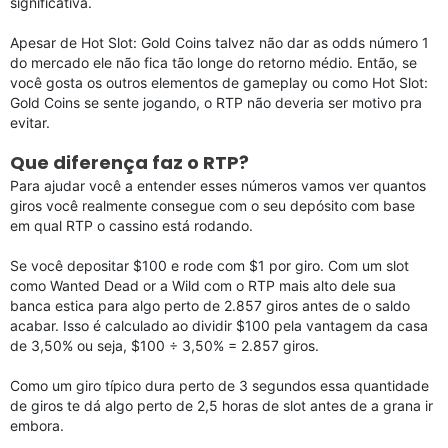
significativa.
Apesar de Hot Slot: Gold Coins talvez não dar as odds número 1
do mercado ele não fica tão longe do retorno médio. Então, se
você gosta os outros elementos de gameplay ou como Hot Slot:
Gold Coins se sente jogando, o RTP não deveria ser motivo pra
evitar.
Que diferença faz o RTP?
Para ajudar você a entender esses números vamos ver quantos
giros você realmente consegue com o seu depósito com base
em qual RTP o cassino está rodando.
Se você depositar $100 e rode com $1 por giro. Com um slot
como Wanted Dead or a Wild com o RTP mais alto dele sua
banca estica para algo perto de 2.857 giros antes de o saldo
acabar. Isso é calculado ao dividir $100 pela vantagem da casa
de 3,50% ou seja, $100 ÷ 3,50% = 2.857 giros.
Como um giro típico dura perto de 3 segundos essa quantidade
de giros te dá algo perto de 2,5 horas de slot antes de a grana ir
embora.