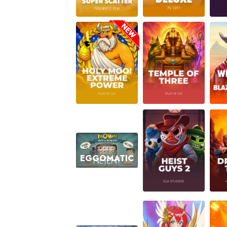
EGGOMATIC
NETENT