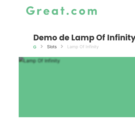
Demo de Lamp Of Infinit
Slots
Lamp Of Infinity
Home