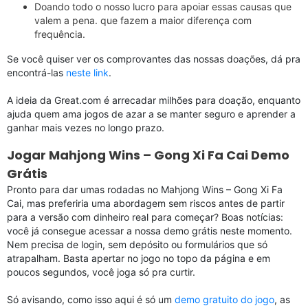
Doando todo o nosso lucro para apoiar essas causas que
valem a pena. que fazem a maior diferença com
frequência.
Se você quiser ver os comprovantes das nossas doações, dá pra
encontrá-las
neste link
.
A ideia da Great.com é arrecadar milhões para doação, enquanto
ajuda quem ama jogos de azar a se manter seguro e aprender a
ganhar mais vezes no longo prazo.
Jogar Mahjong Wins – Gong Xi Fa Cai Demo
Grátis
Pronto para dar umas rodadas no Mahjong Wins – Gong Xi Fa
Cai, mas preferiria uma abordagem sem riscos antes de partir
para a versão com dinheiro real para começar? Boas notícias:
você já consegue acessar a nossa demo grátis neste momento.
Nem precisa de login, sem depósito ou formulários que só
atrapalham. Basta apertar no jogo no topo da página e em
poucos segundos, você joga só pra curtir.
Só avisando, como isso aqui é só um
demo gratuito do jogo
, as