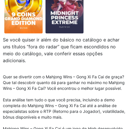
Se você quiser ir além do básico no catálogo e achar
uns títulos “fora do radar” que ficam escondidos no
meio do catálogo, vale conferir essas opções
adicionais.
Quer se divertir com o Mahjong Wins – Gong Xi Fa Cai de graça?
Que tal descobrir quanto dá para ganhar no máximo no Mahjong
Wins – Gong Xi Fa Cai? Você encontrou o melhor lugar possível.
Esta análise tem tudo o que você precisa, incluindo a demo
completa do Mahjong Wins – Gong Xi Fa Cai até a análise de
especialistas sobre o RTP (Retorno para o Jogador), volatilidade,
bônus disponíveis e muito mais.
Mahjong Wins – Gong Xi Fa Cai é um jogo de High desenvolvido