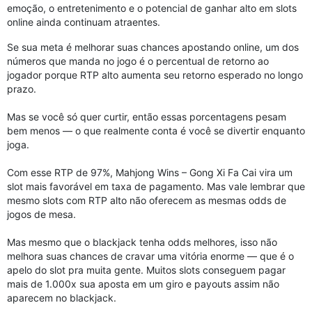
emoção, o entretenimento e o potencial de ganhar alto em slots
online ainda continuam atraentes.
Se sua meta é melhorar suas chances apostando online, um dos
números que manda no jogo é o percentual de retorno ao
jogador porque RTP alto aumenta seu retorno esperado no longo
prazo.
Mas se você só quer curtir, então essas porcentagens pesam
bem menos — o que realmente conta é você se divertir enquanto
joga.
Com esse RTP de 97%, Mahjong Wins – Gong Xi Fa Cai vira um
slot mais favorável em taxa de pagamento. Mas vale lembrar que
mesmo slots com RTP alto não oferecem as mesmas odds de
jogos de mesa.
Mas mesmo que o blackjack tenha odds melhores, isso não
melhora suas chances de cravar uma vitória enorme — que é o
apelo do slot pra muita gente. Muitos slots conseguem pagar
mais de 1.000x sua aposta em um giro e payouts assim não
aparecem no blackjack.