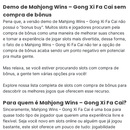
Demo de Mahjong Wins – Gong Xi Fa Cai sem
compra de bônus
Pena que, a versão demo de Mahjong Wins – Gong Xi Fa Cai não
possui o "bonus buy". Muitos slots e jogadores procuram pela
compra de bônus como uma maneira de melhorar suas chances
e tornar a experiência de jogar slots mais divertida, dessa forma,
o fato de o Mahjong Wins – Gong Xi Fa Cai não ter a opção de
compra de bônus acaba sendo um ponto negativo em potencial
pra muita gente.
Mas relaxa, se você estiver procurando slots com compra de
bônus, a gente tem várias opções pra você!
Explore nossa lista completa de slots com compra de bônus para
descobrir os melhores jogos que oferecem esse recurso.
Para quem é Mahjong Wins – Gong Xi Fa Cai?
Sinceramente, Mahjong Wins – Gong Xi Fa Cai é uma boa para
quase todo tipo de jogador que querem uma experiência livre e
flexível. Seja você novo em slots online ou alguém que já jogou
bastante, este slot oferece um pouco de tudo: jogabilidade