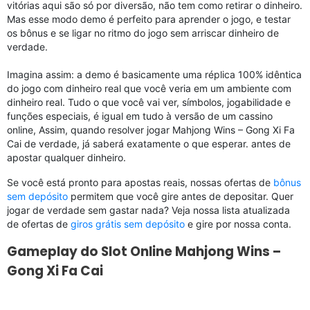
vitórias aqui são só por diversão, não tem como retirar o dinheiro.
Mas esse modo demo é perfeito para aprender o jogo, e testar
os bônus e se ligar no ritmo do jogo sem arriscar dinheiro de
verdade.
Imagina assim: a demo é basicamente uma réplica 100% idêntica
do jogo com dinheiro real que você veria em um ambiente com
dinheiro real. Tudo o que você vai ver, símbolos, jogabilidade e
funções especiais, é igual em tudo à versão de um cassino
online, Assim, quando resolver jogar Mahjong Wins – Gong Xi Fa
Cai de verdade, já saberá exatamente o que esperar. antes de
apostar qualquer dinheiro.
Se você está pronto para apostas reais, nossas ofertas de
bônus
sem depósito
permitem que você gire antes de depositar. Quer
jogar de verdade sem gastar nada? Veja nossa lista atualizada
de ofertas de
giros grátis sem depósito
e gire por nossa conta.
Gameplay do Slot Online Mahjong Wins –
Gong Xi Fa Cai