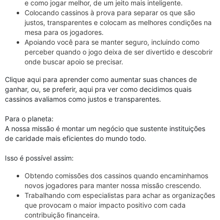
e como jogar melhor, de um jeito mais inteligente.
Colocando cassinos à prova para separar os que são
justos, transparentes e colocam as melhores condições na
mesa para os jogadores.
Apoiando você para se manter seguro, incluindo como
perceber quando o jogo deixa de ser divertido e descobrir
onde buscar apoio se precisar.
Clique aqui para aprender como aumentar suas chances de
ganhar, ou, se preferir, aqui pra ver como decidimos quais
cassinos avaliamos como justos e transparentes.
Para o planeta:
A nossa missão é montar um negócio que sustente instituições
de caridade mais eficientes do mundo todo.
Isso é possível assim:
Obtendo comissões dos cassinos quando encaminhamos
novos jogadores para manter nossa missão crescendo.
Trabalhando com especialistas para achar as organizações
que provocam o maior impacto positivo com cada
contribuição financeira.