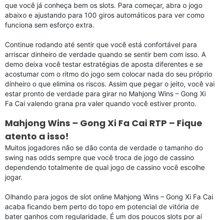
que você já conheça bem os slots. Para começar, abra o jogo
abaixo e ajustando para 100 giros automáticos para ver como
funciona sem esforço extra.
Continue rodando até sentir que você está confortável para
arriscar dinheiro de verdade quando se sentir bem com isso. A
demo deixa você testar estratégias de aposta diferentes e se
acostumar com o ritmo do jogo sem colocar nada do seu próprio
dinheiro o que elimina os riscos. Assim que pegar o jeito, você vai
estar pronto de verdade para girar no Mahjong Wins – Gong Xi
Fa Cai valendo grana pra valer quando você estiver pronto.
Mahjong Wins – Gong Xi Fa Cai RTP – Fique
atento a isso!
Muitos jogadores não se dão conta de verdade o tamanho do
swing nas odds sempre que você troca de jogo de cassino
dependendo totalmente de qual jogo de cassino você escolhe
jogar.
Olhando para jogos de slot online Mahjong Wins – Gong Xi Fa Cai
acaba ficando bem perto do topo em potencial de vitória de
bater ganhos com regularidade. É um dos poucos slots por aí