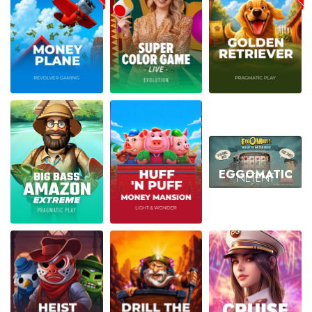
EGGOMATIC
NETENT