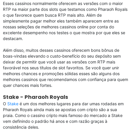
Esses cassinos normalmente oferecem as versões com o maior
RTP na maior parte dos slots que testamos como Pharaoh Royals
o que favorece quem busca RTP mais alto. Além de
simplesmente pagar melhor eles também aparecem entre as
nossas seleções de melhores cassinos online por conta do
excelente desempenho nos testes o que mostra por que eles se
destacam.
Além disso, muitos desses cassinos oferecem bons bônus de
boas-vindas elevando o custo-benefício do seu depósito sem
deixar de permitir que você usar as versões com RTP mais
favorável nos seus títulos de slot favoritos. Se você quer unir
melhores chances e promoções sólidas esses são alguns dos
melhores cassinos que recomendamos com confiança para quem
quer chances mais fortes.
Stake - Pharaoh Royals
O
Stake
é um dos melhores lugares para dar umas rodadas em
Pharaoh Royals ainda mais se apostas com cripto são a sua
praia. Como o cassino cripto mais famoso do mercado a Stake
vem definindo o padrão há anos e com razão graças à
consistência deles.