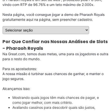
vindo com RTP de 96.76% e um teto máximo de 2.000x.
Nesta página, você consegue jogar a demo de Pharaoh Royals
gratuitamente aqui na página, sem preencher cadastro.
Por Que Confiar nas Nossas Análises de Slots
- Pharaoh Royals
Na Great.com, temos duas metas, uma para os jogadores e outra
para o resto do mundo.
Para os apostadores:
A nossa missão é turbinar suas chances de ganhar, e manter o
jogo seguros.
Alcançamos isso:
Mostrando quais jogos têm mais chances de pagar, e
como jogar melhor, com mais critério.
Avaliando cassinos para descobrir quais são justos,