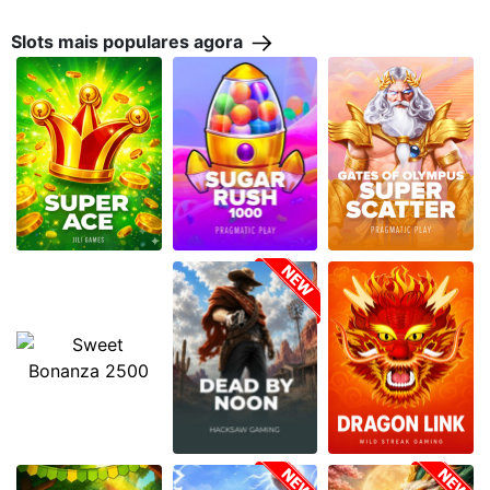
Slots mais populares agora