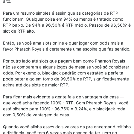
alto.
Para um resumo simples é assim que as categorias de RTP
funcionam. Qualquer coisa em 94% ou menos é tratado como
RTP baixo. De 94% a 96,50% é RTP médio. Passou de 96,50%: é
slot de RTP alto.
Então, se você ama slots online e quer jogar com odds mais a
favor Pharaoh Royals é certamente uma escolha que faz sentido.
Por outro lado até slots que pagam bem como Pharaoh Royals
não se comparam a alguns jogos de mesa se você só considerar
odds. Por exemplo, blackjack padrão com estratégia perfeita
pode bater algo em torno de 99,50% de RTP, significativamente
acima até dos slots de maior RTP.
Para ficar mais evidente a gente fala de vantagem da casa —
que você acha fazendo 100% - RTP. Com Pharaoh Royals, você
está olhando para 100% - 96.76% = 3.24%, e o blackjack roda
com 0,50% de vantagem da casa.
Quando você alinha esses dois valores dá pra enxergar direitinho
a distância. Você tem 6 vezes mais chance de ter lucro no