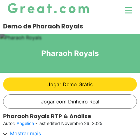
Demo de Pharaoh Royals
Pharaoh Royals
Jogar Demo Grátis
Jogar com Dinheiro Real
Pharaoh Royals RTP & Análise
Autor:
Angelica
- last edited
Novembro 26, 2025
Mostrar mais