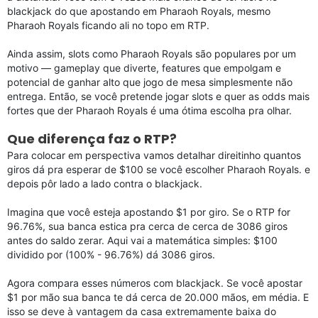
blackjack do que apostando em Pharaoh Royals, mesmo
Pharaoh Royals ficando ali no topo em RTP.
Ainda assim, slots como Pharaoh Royals são populares por um
motivo — gameplay que diverte, features que empolgam e
potencial de ganhar alto que jogo de mesa simplesmente não
entrega. Então, se você pretende jogar slots e quer as odds mais
fortes que der Pharaoh Royals é uma ótima escolha pra olhar.
Que diferença faz o RTP?
Para colocar em perspectiva vamos detalhar direitinho quantos
giros dá pra esperar de $100 se você escolher Pharaoh Royals. e
depois pôr lado a lado contra o blackjack.
Imagina que você esteja apostando $1 por giro. Se o RTP for
96.76%, sua banca estica pra cerca de cerca de 3086 giros
antes do saldo zerar. Aqui vai a matemática simples: $100
dividido por (100% - 96.76%) dá 3086 giros.
Agora compara esses números com blackjack. Se você apostar
$1 por mão sua banca te dá cerca de 20.000 mãos, em média. E
isso se deve à vantagem da casa extremamente baixa do