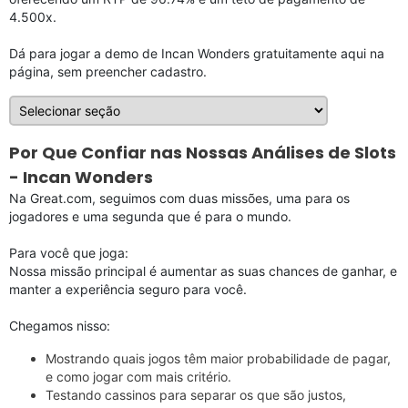
4.500x.
Dá para jogar a demo de Incan Wonders gratuitamente aqui na
página, sem preencher cadastro.
Por Que Confiar nas Nossas Análises de Slots
- Incan Wonders
Na Great.com, seguimos com duas missões, uma para os
jogadores e uma segunda que é para o mundo.
Para você que joga:
Nossa missão principal é aumentar as suas chances de ganhar, e
manter a experiência seguro para você.
Chegamos nisso:
Mostrando quais jogos têm maior probabilidade de pagar,
e como jogar com mais critério.
Testando cassinos para separar os que são justos,