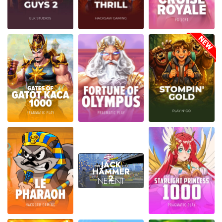
JACK
HAMMER
2
NETENT