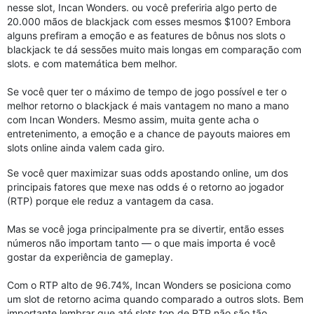
nesse slot, Incan Wonders. ou você preferiria algo perto de
20.000 mãos de blackjack com esses mesmos $100? Embora
alguns prefiram a emoção e as features de bônus nos slots o
blackjack te dá sessões muito mais longas em comparação com
slots. e com matemática bem melhor.
Se você quer ter o máximo de tempo de jogo possível e ter o
melhor retorno o blackjack é mais vantagem no mano a mano
com Incan Wonders. Mesmo assim, muita gente acha o
entretenimento, a emoção e a chance de payouts maiores em
slots online ainda valem cada giro.
Se você quer maximizar suas odds apostando online, um dos
principais fatores que mexe nas odds é o retorno ao jogador
(RTP) porque ele reduz a vantagem da casa.
Mas se você joga principalmente pra se divertir, então esses
números não importam tanto — o que mais importa é você
gostar da experiência de gameplay.
Com o RTP alto de 96.74%, Incan Wonders se posiciona como
um slot de retorno acima quando comparado a outros slots. Bem
importante lembrar que até slots top de RTP não são tão