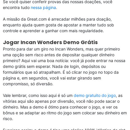
Se você quiser conferir provas das nossas doações, você
encontra tudo
nessa página
.
A missão da Great.com é arrecadar milhões para doação,
enquanto ajuda quem gosta de apostar a manter tudo sob
controle e aprender a ganhar com mais regularidade.
Jogar Incan Wonders Demo Grátis
Pronto para dar um giro no Incan Wonders, mas quer primeiro
uma opção sem risco antes de depositar qualquer dinheiro
primeiro? Aqui vai uma boa notícia: você já pode entrar na nossa
demo grátis sem esperar. Nada de login, depósitos ou
formulários que só atrapalham. É só clicar no jogo no topo da
página e, em segundos, você vai estar girando sem
compromisso, só diversão.
Vale lembrar, como isso aqui é só um
demo gratuito do jogo
, as
vitórias aqui são apenas por diversão, você não pode sacar o
dinheiro. Mas a demo é ótimo para conhecer o jogo, e ver os
bônus e se adaptar ao ritmo do jogo sem colocar seu dinheiro em
risco.