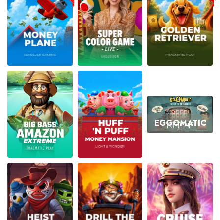
EGGOMATIC
NETENT