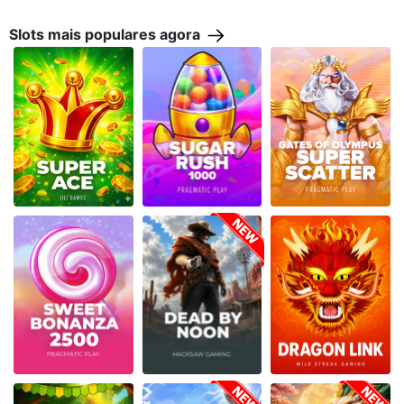
Slots mais populares agora