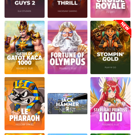
JACK
HAMMER
2
NETENT