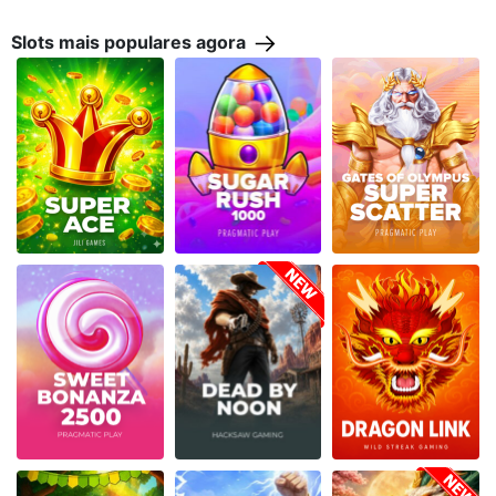
Slots mais populares agora