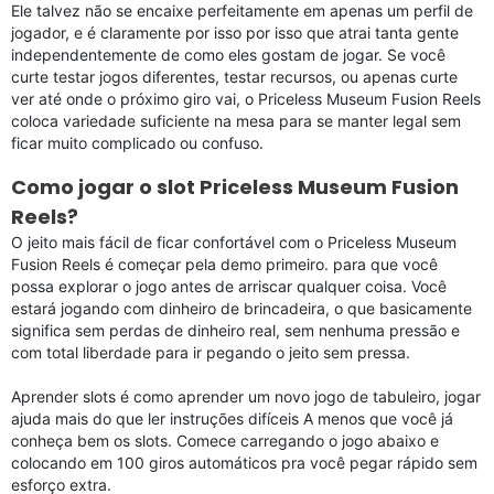
Ele talvez não se encaixe perfeitamente em apenas um perfil de
jogador, e é claramente por isso por isso que atrai tanta gente
independentemente de como eles gostam de jogar. Se você
curte testar jogos diferentes, testar recursos, ou apenas curte
ver até onde o próximo giro vai, o Priceless Museum Fusion Reels
coloca variedade suficiente na mesa para se manter legal sem
ficar muito complicado ou confuso.
Como jogar o slot Priceless Museum Fusion
Reels?
O jeito mais fácil de ficar confortável com o Priceless Museum
Fusion Reels é começar pela demo primeiro. para que você
possa explorar o jogo antes de arriscar qualquer coisa. Você
estará jogando com dinheiro de brincadeira, o que basicamente
significa sem perdas de dinheiro real, sem nenhuma pressão e
com total liberdade para ir pegando o jeito sem pressa.
Aprender slots é como aprender um novo jogo de tabuleiro, jogar
ajuda mais do que ler instruções difíceis A menos que você já
conheça bem os slots. Comece carregando o jogo abaixo e
colocando em 100 giros automáticos pra você pegar rápido sem
esforço extra.