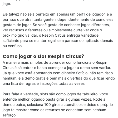
jogo.
Ele talvez não seja perfeito em apenas um perfil de jogador, e é
por isso que atrai tanta gente independentemente de como eles
gostam de jogar. Se você gosta de conhecer jogos diferentes,
ver recursos diferentes ou simplesmente curte ver onde o
próximo giro vai dar, o Respin Circus entrega variedade
suficiente para se manter legal sem parecer complicado demais
ou confuso.
Como jogar o slot Respin Circus?
A maneira mais simples de aprender como funciona o Respin
Circus é só entrar e basta começar a jogar a demo sem vacilar.
Já que você está apostando com dinheiro fictício, não tem risco
nenhum, e a demo grátis é bem mais divertida do que ficar lendo
uma lista de regras e instruções todas as vezes.
Para falar a verdade, slots são como jogos de tabuleiro, você
entende melhor jogando basta girar algumas vezes. Rode a
demo abaixo, seleciona 100 giros automáticos e deixe o próprio
jogo te mostrar como os recursos se conectam sem nenhum
esforço.