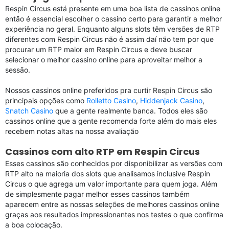
Respin Circus está presente em uma boa lista de cassinos online
então é essencial escolher o cassino certo para garantir a melhor
experiência no geral. Enquanto alguns slots têm versões de RTP
diferentes com Respin Circus não é assim daí não tem por que
procurar um RTP maior em Respin Circus e deve buscar
selecionar o melhor cassino online para aproveitar melhor a
sessão.
Nossos cassinos online preferidos pra curtir Respin Circus são
principais opções como
Rolletto Casino
,
Hiddenjack Casino
,
Snatch Casino
que a gente realmente banca. Todos eles são
cassinos online que a gente recomenda forte além do mais eles
recebem notas altas na nossa avaliação
Cassinos com alto RTP em Respin Circus
Esses cassinos são conhecidos por disponibilizar as versões com
RTP alto na maioria dos slots que analisamos inclusive Respin
Circus o que agrega um valor importante para quem joga. Além
de simplesmente pagar melhor esses cassinos também
aparecem entre as nossas seleções de melhores cassinos online
graças aos resultados impressionantes nos testes o que confirma
a boa colocação.