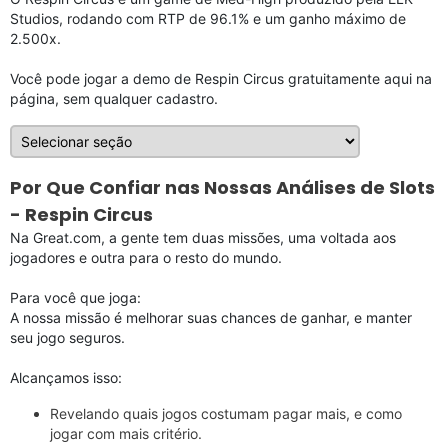
Studios, rodando com RTP de 96.1% e um ganho máximo de
2.500x.
Você pode jogar a demo de Respin Circus gratuitamente aqui na
página, sem qualquer cadastro.
Por Que Confiar nas Nossas Análises de Slots
- Respin Circus
Na Great.com, a gente tem duas missões, uma voltada aos
jogadores e outra para o resto do mundo.
Para você que joga:
A nossa missão é melhorar suas chances de ganhar, e manter
seu jogo seguros.
Alcançamos isso:
Revelando quais jogos costumam pagar mais, e como
jogar com mais critério.