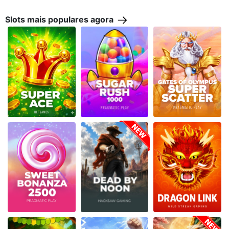
Slots mais populares agora