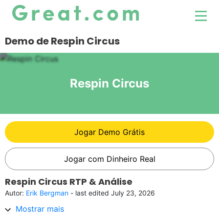
Demo de Respin Circus
Respin Circus
Jogar Demo Grátis
Jogar com Dinheiro Real
Respin Circus RTP & Análise
Autor:
Erik Bergman
- last edited
July 23, 2026
Mostrar mais