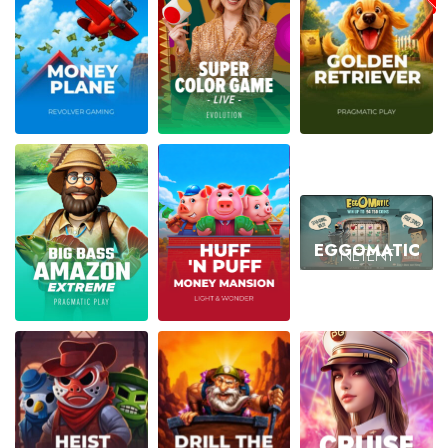
EGGOMATIC
NETENT