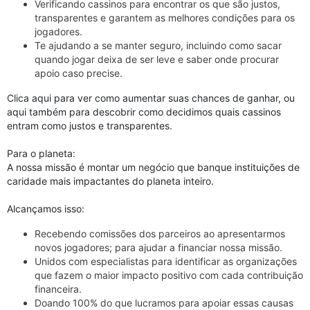
Verificando cassinos para encontrar os que são justos,
transparentes e garantem as melhores condições para os
jogadores.
Te ajudando a se manter seguro, incluindo como sacar
quando jogar deixa de ser leve e saber onde procurar
apoio caso precise.
Clica aqui para ver como aumentar suas chances de ganhar, ou
aqui também para descobrir como decidimos quais cassinos
entram como justos e transparentes.
Para o planeta:
A nossa missão é montar um negócio que banque instituições de
caridade mais impactantes do planeta inteiro.
Alcançamos isso:
Recebendo comissões dos parceiros ao apresentarmos
novos jogadores; para ajudar a financiar nossa missão.
Unidos com especialistas para identificar as organizações
que fazem o maior impacto positivo com cada contribuição
financeira.
Doando 100% do que lucramos para apoiar essas causas