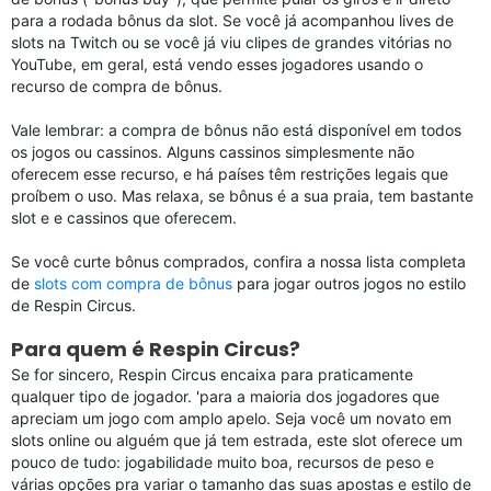
para a rodada bônus da slot. Se você já acompanhou lives de
slots na Twitch ou se você já viu clipes de grandes vitórias no
YouTube, em geral, está vendo esses jogadores usando o
recurso de compra de bônus.
Vale lembrar: a compra de bônus não está disponível em todos
os jogos ou cassinos. Alguns cassinos simplesmente não
oferecem esse recurso, e há países têm restrições legais que
proíbem o uso. Mas relaxa, se bônus é a sua praia, tem bastante
slot e e cassinos que oferecem.
Se você curte bônus comprados, confira a nossa lista completa
de
slots com compra de bônus
para jogar outros jogos no estilo
de Respin Circus.
Para quem é Respin Circus?
Se for sincero, Respin Circus encaixa para praticamente
qualquer tipo de jogador. 'para a maioria dos jogadores que
apreciam um jogo com amplo apelo. Seja você um novato em
slots online ou alguém que já tem estrada, este slot oferece um
pouco de tudo: jogabilidade muito boa, recursos de peso e
várias opções pra variar o tamanho das suas apostas e estilo de