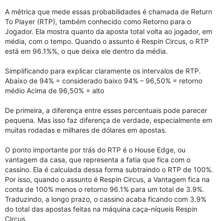
A métrica que mede essas probabilidades é chamada de Return
To Player (RTP), também conhecido como Retorno para o
Jogador. Ela mostra quanto da aposta total volta ao jogador, em
média, com o tempo. Quando o assunto é Respin Circus, o RTP
está em 96.1%%, o que deixa ele dentro da média.
Simplificando para explicar claramente os intervalos de RTP.
Abaixo de 94% = considerado baixo 94% – 96,50% = retorno
médio Acima de 96,50% = alto
De primeira, a diferença entre esses percentuais pode parecer
pequena. Mas isso faz diferença de verdade, especialmente em
muitas rodadas e milhares de dólares em apostas.
O ponto importante por trás do RTP é o House Edge, ou
vantagem da casa, que representa a fatia que fica com o
cassino. Ela é calculada dessa forma subtraindo o RTP de 100%.
Por isso, quando o assunto é Respin Circus, a Vantagem fica na
conta de 100% menos o retorno 96.1% para um total de 3.9%.
Traduzindo, a longo prazo, o cassino acaba ficando com 3.9%
do total das apostas feitas na máquina caça-níqueis Respin
Circus.