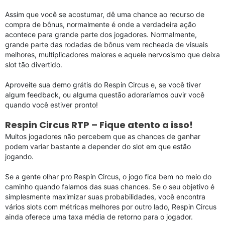
Assim que você se acostumar, dê uma chance ao recurso de
compra de bônus, normalmente é onde a verdadeira ação
acontece para grande parte dos jogadores. Normalmente,
grande parte das rodadas de bônus vem recheada de visuais
melhores, multiplicadores maiores e aquele nervosismo que deixa
slot tão divertido.
Aproveite sua demo grátis do Respin Circus e, se você tiver
algum feedback, ou alguma questão adoraríamos ouvir você
quando você estiver pronto!
Respin Circus RTP – Fique atento a isso!
Muitos jogadores não percebem que as chances de ganhar
podem variar bastante a depender do slot em que estão
jogando.
Se a gente olhar pro Respin Circus, o jogo fica bem no meio do
caminho quando falamos das suas chances. Se o seu objetivo é
simplesmente maximizar suas probabilidades, você encontra
vários slots com métricas melhores por outro lado, Respin Circus
ainda oferece uma taxa média de retorno para o jogador.