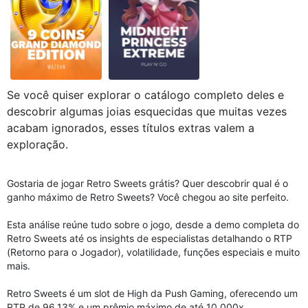
Se você quiser explorar o catálogo completo deles e
descobrir algumas joias esquecidas que muitas vezes
acabam ignorados, esses títulos extras valem a
exploração.
Gostaria de jogar Retro Sweets grátis? Quer descobrir qual é o
ganho máximo de Retro Sweets? Você chegou ao site perfeito.
Esta análise reúne tudo sobre o jogo, desde a demo completa do
Retro Sweets até os insights de especialistas detalhando o RTP
(Retorno para o Jogador), volatilidade, funções especiais e muito
mais.
Retro Sweets é um slot de High da Push Gaming, oferecendo um
RTP de 96.13% e um prêmio máximo de até 10.000x.