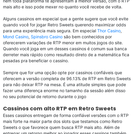
nem toda plataforma te apresentam a melhor versão, com o RTP
mais alto e isso pode mexer no quanto você recebe de volta.
Alguns cassinos em especial que a gente sugere que você evite
quando você for jogar Retro Sweets querendo maximizar odds
para uma experiência mais segura. Em especial
Thor Casino
,
Mond Casino
,
Spinsbro Casino
são bem conhecidos por
oferecerem variações de RTP menor em muitos jogos do site.
Quando você joga em um desses cassinos é comum sua banca
derreter mais rápido como resultado direto de a matemática fica
pesadas pra beneficiar o cassino.
Sempre que for uma opção opte por cassinos confiáveis que
oferecem a versão completa de 96.13% de RTP em Retro Sweets
para não deixar RTP na mesa. É uma atitude simples que pode
fazer uma diferença enorme no tamanho da sessão além disso
no seu potencial de retorno durante o jogo
Cassinos com alto RTP em Retro Sweets
Esses cassinos entregam de forma confiável versões com o RTP
mais forte na maior parte dos slots que testamos como Retro
Sweets o que favorece quem busca RTP mais alto. Além de
entregar um retorno melhor ao jogador esses cassinos também