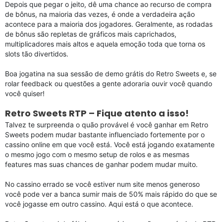
Depois que pegar o jeito, dê uma chance ao recurso de compra
de bônus, na maioria das vezes, é onde a verdadeira ação
acontece para a maioria dos jogadores. Geralmente, as rodadas
de bônus são repletas de gráficos mais caprichados,
multiplicadores mais altos e aquela emoção toda que torna os
slots tão divertidos.
Boa jogatina na sua sessão de demo grátis do Retro Sweets e, se
rolar feedback ou questões a gente adoraria ouvir você quando
você quiser!
Retro Sweets RTP – Fique atento a isso!
Talvez te surpreenda o quão provável é você ganhar em Retro
Sweets podem mudar bastante influenciado fortemente por o
cassino online em que você está. Você está jogando exatamente
o mesmo jogo com o mesmo setup de rolos e as mesmas
features mas suas chances de ganhar podem mudar muito.
No cassino errado se você estiver num site menos generoso
você pode ver a banca sumir mais de 50% mais rápido do que se
você jogasse em outro cassino. Aqui está o que acontece.