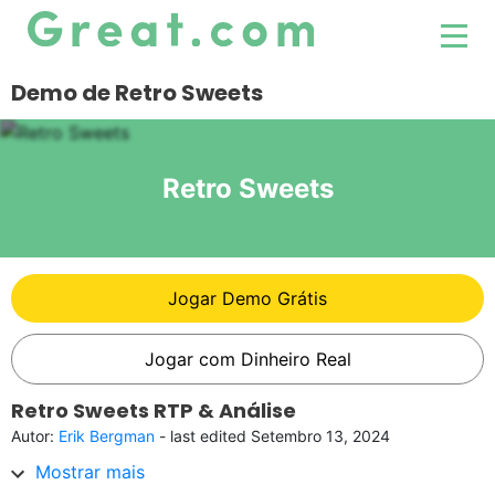
Demo de Retro Sweets
Retro Sweets
Jogar Demo Grátis
Jogar com Dinheiro Real
Retro Sweets RTP & Análise
Autor:
Erik Bergman
- last edited
Setembro 13, 2024
Mostrar mais