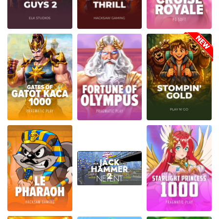
JACK
HAMMER
2
NETENT