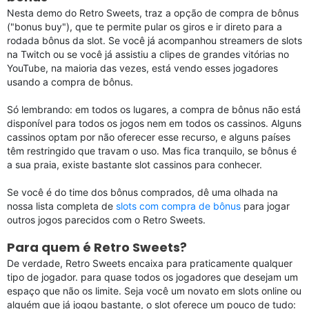
Nesta demo do Retro Sweets, traz a opção de compra de bônus
("bonus buy"), que te permite pular os giros e ir direto para a
rodada bônus da slot. Se você já acompanhou streamers de slots
na Twitch ou se você já assistiu a clipes de grandes vitórias no
YouTube, na maioria das vezes, está vendo esses jogadores
usando a compra de bônus.
Só lembrando: em todos os lugares, a compra de bônus não está
disponível para todos os jogos nem em todos os cassinos. Alguns
cassinos optam por não oferecer esse recurso, e alguns países
têm restringido que travam o uso. Mas fica tranquilo, se bônus é
a sua praia, existe bastante slot cassinos para conhecer.
Se você é do time dos bônus comprados, dê uma olhada na
nossa lista completa de
slots com compra de bônus
para jogar
outros jogos parecidos com o Retro Sweets.
Para quem é Retro Sweets?
De verdade, Retro Sweets encaixa para praticamente qualquer
tipo de jogador. para quase todos os jogadores que desejam um
espaço que não os limite. Seja você um novato em slots online ou
alguém que já jogou bastante, o slot oferece um pouco de tudo: