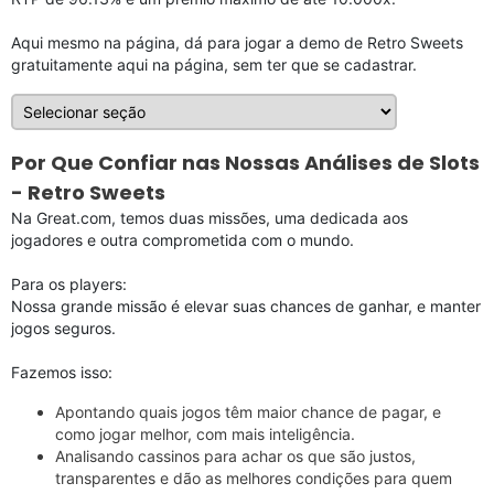
Aqui mesmo na página, dá para jogar a demo de Retro Sweets
gratuitamente aqui na página, sem ter que se cadastrar.
Por Que Confiar nas Nossas Análises de Slots
- Retro Sweets
Na Great.com, temos duas missões, uma dedicada aos
jogadores e outra comprometida com o mundo.
Para os players:
Nossa grande missão é elevar suas chances de ganhar, e manter
jogos seguros.
Fazemos isso:
Apontando quais jogos têm maior chance de pagar, e
como jogar melhor, com mais inteligência.
Analisando cassinos para achar os que são justos,
transparentes e dão as melhores condições para quem