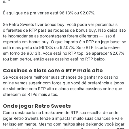
é...”
É aqui que dá pra ver se está 96.13% ou 92.07%.
Se Retro Sweets tiver bonus buy, você pode ver percentuais
diferentes de RTP para as rodadas de bonus buy. Não deixa isso
te incomodar se as porcentagens forem diferentes — isso é
esperado em bonus buy. O que importa é o RTP do jogo base: se
está mais perto de 96.13% ou 92.07%. Se o RTP listado estiver
em torno de 96.13%, você está no RTP top. Se aparecer 92.07%
(ou bem perto), então esse cassino está no RTP baixo.
Cassinos e Slots com o RTP mais alto
Se você espera melhorar suas chances de ganhar no cassino
online vamos sugerir com força que você dê preferência a jogos
de slot online com RTP alto e ainda escolha cassinos online que
oferecem os RTPs mais altos.
Onde jogar Retro Sweets
Como destacado no breakdown de RTP sua escolha de onde
jogar Retro Sweets tende a impactar muito suas chances e vale
ter isso em mente. Mesmo com muitos sites deixando você jogar