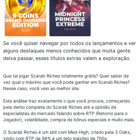
Se você quiser navegar por todos os lançamentos e ver
alguns destaques menos conhecidos que muita gente
deixa passar, esses títulos extras valem a exploração.
Que tal jogar Scarab Riches totalmente grátis? Quer saber de
vez qual o máximo que você pode ganhar em Scarab Riches?
Nesse caso, você veio ao melhor site.
Esta análise traz exatamente o que você procura, começando
pela demo completa do Scarab Riches até a opinião de
especialistas do mercado falando sobre RTP (Retorno para o
Jogador), volatilidade, compra de bônus especiais e muito mais.
O Scarab Riches é um slot com Med-High, criado pela 3 Oaks,
vindo com RTP de 96% e um teto máximo de 700x.