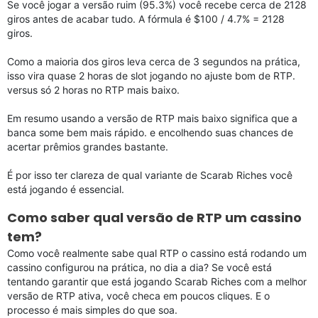
Se você jogar a versão ruim (95.3%) você recebe cerca de 2128
giros antes de acabar tudo. A fórmula é $100 / 4.7% = 2128
giros.
Como a maioria dos giros leva cerca de 3 segundos na prática,
isso vira quase 2 horas de slot jogando no ajuste bom de RTP.
versus só 2 horas no RTP mais baixo.
Em resumo usando a versão de RTP mais baixo significa que a
banca some bem mais rápido. e encolhendo suas chances de
acertar prêmios grandes bastante.
É por isso ter clareza de qual variante de Scarab Riches você
está jogando é essencial.
Como saber qual versão de RTP um cassino
tem?
Como você realmente sabe qual RTP o cassino está rodando um
cassino configurou na prática, no dia a dia? Se você está
tentando garantir que está jogando Scarab Riches com a melhor
versão de RTP ativa, você checa em poucos cliques. E o
processo é mais simples do que soa.