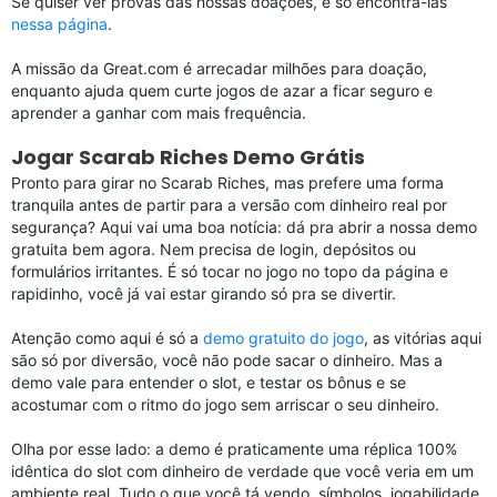
Se quiser ver provas das nossas doações, é só encontrá-las
nessa página
.
A missão da Great.com é arrecadar milhões para doação,
enquanto ajuda quem curte jogos de azar a ficar seguro e
aprender a ganhar com mais frequência.
Jogar Scarab Riches Demo Grátis
Pronto para girar no Scarab Riches, mas prefere uma forma
tranquila antes de partir para a versão com dinheiro real por
segurança? Aqui vai uma boa notícia: dá pra abrir a nossa demo
gratuita bem agora. Nem precisa de login, depósitos ou
formulários irritantes. É só tocar no jogo no topo da página e
rapidinho, você já vai estar girando só pra se divertir.
Atenção como aqui é só a
demo gratuito do jogo
, as vitórias aqui
são só por diversão, você não pode sacar o dinheiro. Mas a
demo vale para entender o slot, e testar os bônus e se
acostumar com o ritmo do jogo sem arriscar o seu dinheiro.
Olha por esse lado: a demo é praticamente uma réplica 100%
idêntica do slot com dinheiro de verdade que você veria em um
ambiente real. Tudo o que você tá vendo, símbolos, jogabilidade