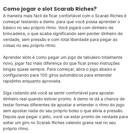
Como jogar o slot Scarab Riches?
A maneira mais fácil de ficar confortável com o Scarab Riches é
começar testando a demo. para que você possa aprender o
básico no seu próprio ritmo. Você jogará com dinheiro de
brincadeira, o que acaba significando sem perder dinheiro de
verdade, sem pressão e com total liberdade para pegar as
coisas no seu próprio ritmo.
Aprender slots é como pegar um jogo de tabuleiro totalmente
novo, jogar faz mais diferença do que ficar preso instruções
longas quase sempre. Para começar, abra o jogo abaixo e
configurando para 100 giros automáticos para entender
rapidinho enquanto aproveita.
Siga rodando até você se sentir confortável para apostar
dinheiro real quando estiver pronto. A demo te dá a chance de
testar formas diferentes de apostar e entender o ritmo do jogo
sem apostar nada do seu próprio bolso o que alivia a pressão.
Depois que pegar o jeito, você vai estar pronto de verdade para
soltar um giro no Scarab Riches valendo grana real no seu
próprio ritmo.