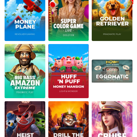
EGGOMATIC
NETENT