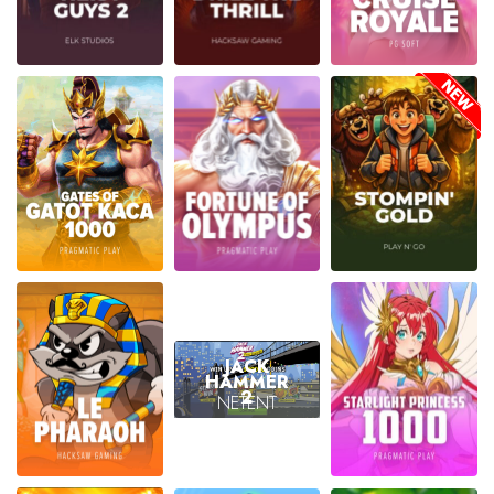
JACK
HAMMER
2
NETENT