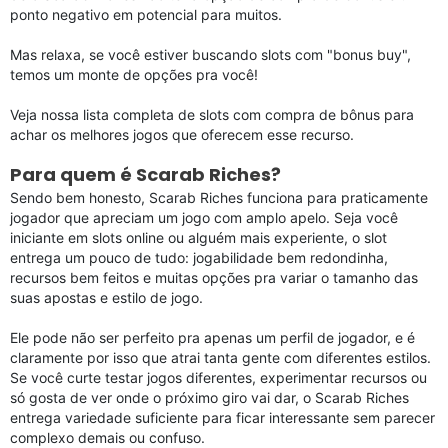
ponto negativo em potencial para muitos.
Mas relaxa, se você estiver buscando slots com "bonus buy",
temos um monte de opções pra você!
Veja nossa lista completa de slots com compra de bônus para
achar os melhores jogos que oferecem esse recurso.
Para quem é Scarab Riches?
Sendo bem honesto, Scarab Riches funciona para praticamente
jogador que apreciam um jogo com amplo apelo. Seja você
iniciante em slots online ou alguém mais experiente, o slot
entrega um pouco de tudo: jogabilidade bem redondinha,
recursos bem feitos e muitas opções pra variar o tamanho das
suas apostas e estilo de jogo.
Ele pode não ser perfeito pra apenas um perfil de jogador, e é
claramente por isso que atrai tanta gente com diferentes estilos.
Se você curte testar jogos diferentes, experimentar recursos ou
só gosta de ver onde o próximo giro vai dar, o Scarab Riches
entrega variedade suficiente para ficar interessante sem parecer
complexo demais ou confuso.