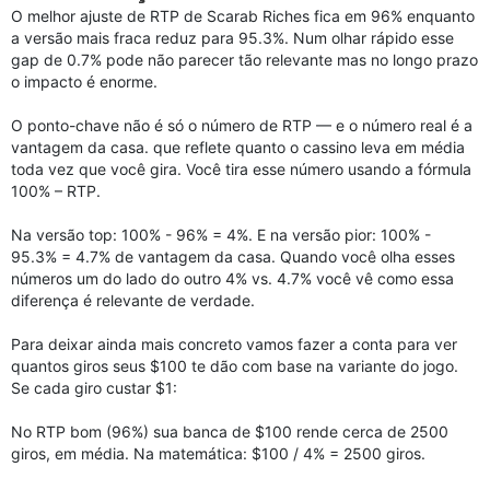
O melhor ajuste de RTP de Scarab Riches fica em 96% enquanto
a versão mais fraca reduz para 95.3%. Num olhar rápido esse
gap de 0.7% pode não parecer tão relevante mas no longo prazo
o impacto é enorme.
O ponto-chave não é só o número de RTP — e o número real é a
vantagem da casa. que reflete quanto o cassino leva em média
toda vez que você gira. Você tira esse número usando a fórmula
100% – RTP.
Na versão top: 100% - 96% = 4%. E na versão pior: 100% -
95.3% = 4.7% de vantagem da casa. Quando você olha esses
números um do lado do outro 4% vs. 4.7% você vê como essa
diferença é relevante de verdade.
Para deixar ainda mais concreto vamos fazer a conta para ver
quantos giros seus $100 te dão com base na variante do jogo.
Se cada giro custar $1:
No RTP bom (96%) sua banca de $100 rende cerca de 2500
giros, em média. Na matemática: $100 / 4% = 2500 giros.