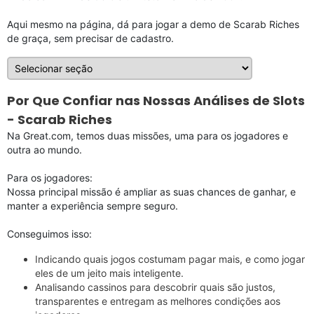
Aqui mesmo na página, dá para jogar a demo de Scarab Riches
de graça, sem precisar de cadastro.
Por Que Confiar nas Nossas Análises de Slots
- Scarab Riches
Na Great.com, temos duas missões, uma para os jogadores e
outra ao mundo.
Para os jogadores:
Nossa principal missão é ampliar as suas chances de ganhar, e
manter a experiência sempre seguro.
Conseguimos isso:
Indicando quais jogos costumam pagar mais, e como jogar
eles de um jeito mais inteligente.
Analisando cassinos para descobrir quais são justos,
transparentes e entregam as melhores condições aos