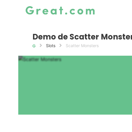
Demo de Scatter Monste
Slots
Scatter Monsters
Home