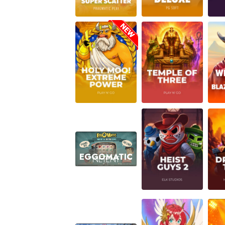
EGGOMATIC
NETENT