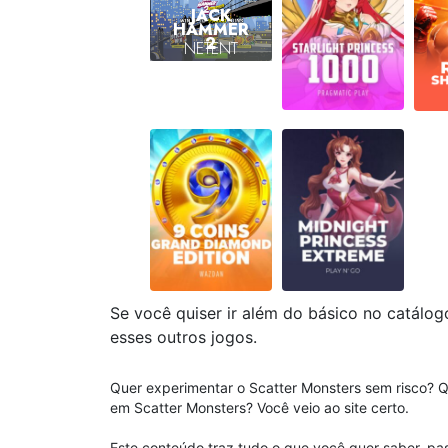
JACK
HAMMER
2
NETENT
Se você quiser ir além do básico no catálog
esses outros jogos.
Quer experimentar o Scatter Monsters sem risco? 
em Scatter Monsters? Você veio ao site certo.
Este conteúdo traz tudo o que você quer saber, p