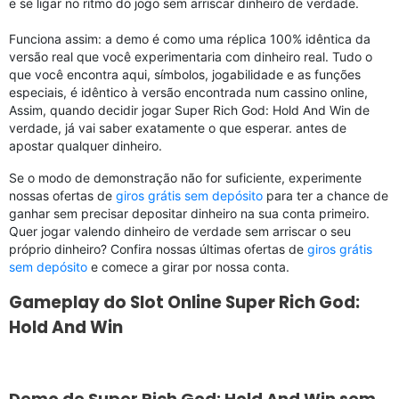
e se ligar no ritmo do jogo sem arriscar dinheiro de verdade.
Funciona assim: a demo é como uma réplica 100% idêntica da
versão real que você experimentaria com dinheiro real. Tudo o
que você encontra aqui, símbolos, jogabilidade e as funções
especiais, é idêntico à versão encontrada num cassino online,
Assim, quando decidir jogar Super Rich God: Hold And Win de
verdade, já vai saber exatamente o que esperar. antes de
apostar qualquer dinheiro.
Se o modo de demonstração não for suficiente, experimente
nossas ofertas de
giros grátis sem depósito
para ter a chance de
ganhar sem precisar depositar dinheiro na sua conta primeiro.
Quer jogar valendo dinheiro de verdade sem arriscar o seu
próprio dinheiro? Confira nossas últimas ofertas de
giros grátis
sem depósito
e comece a girar por nossa conta.
Gameplay do Slot Online Super Rich God:
Hold And Win
Demo de Super Rich God: Hold And Win sem