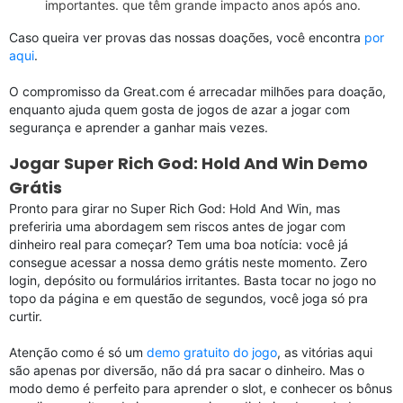
importantes. que têm grande impacto anos após ano.
Caso queira ver provas das nossas doações, você encontra
por
aqui
.
O compromisso da Great.com é arrecadar milhões para doação,
enquanto ajuda quem gosta de jogos de azar a jogar com
segurança e aprender a ganhar mais vezes.
Jogar Super Rich God: Hold And Win Demo
Grátis
Pronto para girar no Super Rich God: Hold And Win, mas
preferiria uma abordagem sem riscos antes de jogar com
dinheiro real para começar? Tem uma boa notícia: você já
consegue acessar a nossa demo grátis neste momento. Zero
login, depósito ou formulários irritantes. Basta tocar no jogo no
topo da página e em questão de segundos, você joga só pra
curtir.
Atenção como é só um
demo gratuito do jogo
, as vitórias aqui
são apenas por diversão, não dá pra sacar o dinheiro. Mas o
modo demo é perfeito para aprender o slot, e conhecer os bônus