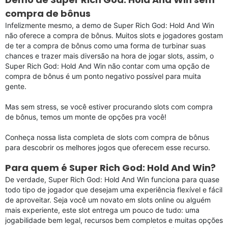
compra de bônus
Infelizmente mesmo, a demo de Super Rich God: Hold And Win
não oferece a compra de bônus. Muitos slots e jogadores gostam
de ter a compra de bônus como uma forma de turbinar suas
chances e trazer mais diversão na hora de jogar slots, assim, o
Super Rich God: Hold And Win não contar com uma opção de
compra de bônus é um ponto negativo possível para muita
gente.
Mas sem stress, se você estiver procurando slots com compra
de bônus, temos um monte de opções pra você!
Conheça nossa lista completa de slots com compra de bônus
para descobrir os melhores jogos que oferecem esse recurso.
Para quem é Super Rich God: Hold And Win?
De verdade, Super Rich God: Hold And Win funciona para quase
todo tipo de jogador que desejam uma experiência flexível e fácil
de aproveitar. Seja você um novato em slots online ou alguém
mais experiente, este slot entrega um pouco de tudo: uma
jogabilidade bem legal, recursos bem completos e muitas opções