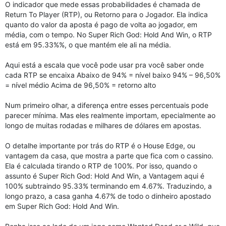
O indicador que mede essas probabilidades é chamada de
Return To Player (RTP), ou Retorno para o Jogador. Ela indica
quanto do valor da aposta é pago de volta ao jogador, em
média, com o tempo. No Super Rich God: Hold And Win, o RTP
está em 95.33%%, o que mantém ele ali na média.
Aqui está a escala que você pode usar pra você saber onde
cada RTP se encaixa Abaixo de 94% = nível baixo 94% – 96,50%
= nível médio Acima de 96,50% = retorno alto
Num primeiro olhar, a diferença entre esses percentuais pode
parecer mínima. Mas eles realmente importam, epecialmente ao
longo de muitas rodadas e milhares de dólares em apostas.
O detalhe importante por trás do RTP é o House Edge, ou
vantagem da casa, que mostra a parte que fica com o cassino.
Ela é calculada tirando o RTP de 100%. Por isso, quando o
assunto é Super Rich God: Hold And Win, a Vantagem aqui é
100% subtraindo 95.33% terminando em 4.67%. Traduzindo, a
longo prazo, a casa ganha 4.67% de todo o dinheiro apostado
em Super Rich God: Hold And Win.