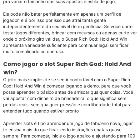
pra variar o tamanho das suas apostas e estilo de jogo.
Ele pode não bater perfeitamente em apenas um perfil de
jogador, e é por isso por isso que atrai tanta gente
independentemente do seu nível de experiência. Se você curte
testar jogos diferentes, brincar com recursos ou apenas curte ver
onde o próximo giro vai dar, o Super Rich God: Hold And Win
apresenta variedade suficiente para continuar legal sem ficar
muito complicado ou confuso.
Como jogar o slot Super Rich God: Hold And
Win?
O jeito mais simples de se sentir confortável com o Super Rich
God: Hold And Win é começar jogando a demo. para que você
possa aprender o básico antes de arriscar qualquer coisa. Você
vai apostar com dinheiro de brincadeira, o que significa sem
perdas reais, sem qualquer pressão e com liberdade total para
entender tudo quando estiver pronto
Aprender slots é tipo aprender um jogo de tabuleiro novo, jogar
te ensina mais do que ficar lendo instruções chatas quase
sempre. Para começar, inicie o jogo abaixo e ajustando para 100