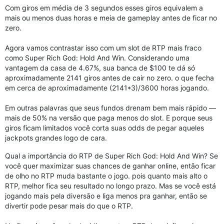
Com giros em média de 3 segundos esses giros equivalem a
mais ou menos duas horas e meia de gameplay antes de ficar no
zero.
Agora vamos contrastar isso com um slot de RTP mais fraco
como Super Rich God: Hold And Win. Considerando uma
vantagem da casa de 4.67%, sua banca de $100 te dá só
aproximadamente 2141 giros antes de cair no zero. o que fecha
em cerca de aproximadamente (2141*3)/3600 horas jogando.
Em outras palavras que seus fundos drenam bem mais rápido —
mais de 50% na versão que paga menos do slot. E porque seus
giros ficam limitados você corta suas odds de pegar aqueles
jackpots grandes logo de cara.
Qual a importância do RTP de Super Rich God: Hold And Win? Se
você quer maximizar suas chances de ganhar online, então ficar
de olho no RTP muda bastante o jogo. pois quanto mais alto o
RTP, melhor fica seu resultado no longo prazo. Mas se você está
jogando mais pela diversão e liga menos pra ganhar, então se
divertir pode pesar mais do que o RTP.