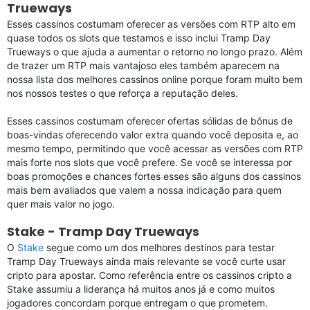
Trueways
Esses cassinos costumam oferecer as versões com RTP alto em
quase todos os slots que testamos e isso inclui Tramp Day
Trueways o que ajuda a aumentar o retorno no longo prazo. Além
de trazer um RTP mais vantajoso eles também aparecem na
nossa lista dos melhores cassinos online porque foram muito bem
nos nossos testes o que reforça a reputação deles.
Esses cassinos costumam oferecer ofertas sólidas de bônus de
boas-vindas oferecendo valor extra quando você deposita e, ao
mesmo tempo, permitindo que você acessar as versões com RTP
mais forte nos slots que você prefere. Se você se interessa por
boas promoções e chances fortes esses são alguns dos cassinos
mais bem avaliados que valem a nossa indicação para quem
quer mais valor no jogo.
Stake - Tramp Day Trueways
O
Stake
segue como um dos melhores destinos para testar
Tramp Day Trueways ainda mais relevante se você curte usar
cripto para apostar. Como referência entre os cassinos cripto a
Stake assumiu a liderança há muitos anos já e como muitos
jogadores concordam porque entregam o que prometem.