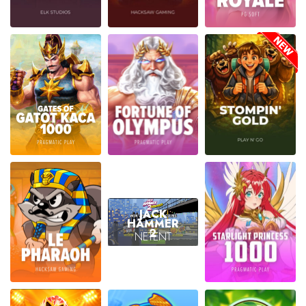
JACK
HAMMER
2
NETENT