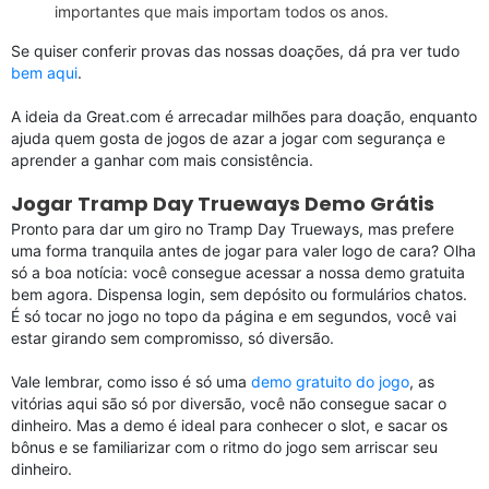
importantes que mais importam todos os anos.
Se quiser conferir provas das nossas doações, dá pra ver tudo
bem aqui
.
A ideia da Great.com é arrecadar milhões para doação, enquanto
ajuda quem gosta de jogos de azar a jogar com segurança e
aprender a ganhar com mais consistência.
Jogar Tramp Day Trueways Demo Grátis
Pronto para dar um giro no Tramp Day Trueways, mas prefere
uma forma tranquila antes de jogar para valer logo de cara? Olha
só a boa notícia: você consegue acessar a nossa demo gratuita
bem agora. Dispensa login, sem depósito ou formulários chatos.
É só tocar no jogo no topo da página e em segundos, você vai
estar girando sem compromisso, só diversão.
Vale lembrar, como isso é só uma
demo gratuito do jogo
, as
vitórias aqui são só por diversão, você não consegue sacar o
dinheiro. Mas a demo é ideal para conhecer o slot, e sacar os
bônus e se familiarizar com o ritmo do jogo sem arriscar seu
dinheiro.