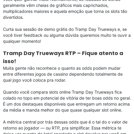
geralmente vêm cheias de gráficos mais caprichados,
multiplicadores maiores e aquela emoção que torna os slots tão
divertidos.
Curta sua sessão de demo grátis do Tramp Day Trueways e, se
você tiver feedback ou alguma dúvida queremos muito te ouvir a
qualquer momento!
Tramp Day Trueways RTP – Fique atento a
isso!
Muita gente não reconhece o quanto as odds podem mudar
entre diferentes jogos de cassino dependendo totalmente de
qual jogo você coloca pra rodar.
Quando você compara slots online Tramp Day Trueways fica
colado no topo em potencial de vitória de ter boas odds no geral.
É um dos destaques disponíveis que entregam um retorno acima
da média e manda melhor do que quase qualquer slot online.
A métrica central por trás dessas odds que é o tal do o valor de
retorno ao jogador — ou RTP, pra simplificar. Essa métrica te
deixa ver quanto do total apostado o slot devolve pra você em