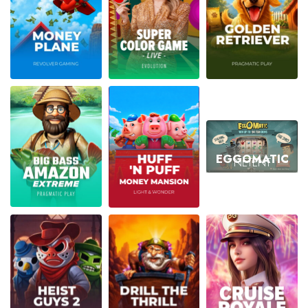
EGGOMATIC
NETENT