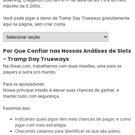
máximo de 5.000x.
Você pode jogar a demo de Tramp Day Trueways gratuitamente
aqui na página, sem criar conta.
Por Que Confiar nas Nossas Análises de Slots
- Tramp Day Trueways
Na Great.com, trabalhamos com duas missões, uma para os
players e outra pro mundo.
Para os apostadores:
Nossa principal missão é elevar suas chances de ganhar, e
manter tudo com segurança.
Fazemos isso:
Indicando quais jogos têm mais chances de pagar, e como
jogar com mais estratégia.
Checando cassinos para identificar os que são justos,