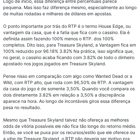
Logo de início, essa diferença entre percentuais parece
pequena. Mas isso faz diferença mesmo, especialmente ao longo
de muitas rodadas e milhares de dólares em apostas.
O ponto importante por trás do RTP é o termo House Edge, ou
vantagem da casa, que é a fatia que fica com o cassino. Ela é
definida assim fazendo 100% menos o RTP. dos 100%
completos. Dito isso, para Treasure Skyland, a Vantagem fica em
100% reduzido por 96.18% 3.82% Na prática, isso significa que,
no geral, o cassino acaba ficando com 3.82% de todo o dinheiro
apostado nos jogos jogados em Treasure Skyland.
Pense nisso em comparação com algo como Wanted Dead or a
Wild, com RTP alto, que roda com 96,50% de RTP. A vantagem
da casa do jogo é de somente 3,50%. Quando você compara os
dois diretamente 3.82% em relação a 3,50% a discrepância
aparece na hora. Ao longo de incontáveis giros essa diferença
pesa no resultado.
Mesmo que Treasure Skyland talvez não ofereça as melhores
odds de vitória possíveis ele não fica tão longe do retorno médio.
Então, se você se puxa por os recursos/estilo que ele oferece ou
a vibe de Treasure Skyland, o RTP não deveria ser motivo pra