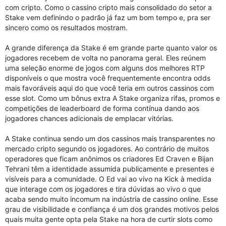
com cripto. Como o cassino cripto mais consolidado do setor a
Stake vem definindo o padrão já faz um bom tempo e, pra ser
sincero como os resultados mostram.
A grande diferença da Stake é em grande parte quanto valor os
jogadores recebem de volta no panorama geral. Eles reúnem
uma seleção enorme de jogos com alguns dos melhores RTP
disponíveis o que mostra você frequentemente encontra odds
mais favoráveis aqui do que você teria em outros cassinos com
esse slot. Como um bônus extra A Stake organiza rifas, promos e
competições de leaderboard de forma contínua dando aos
jogadores chances adicionais de emplacar vitórias.
A Stake continua sendo um dos cassinos mais transparentes no
mercado cripto segundo os jogadores. Ao contrário de muitos
operadores que ficam anônimos os criadores Ed Craven e Bijan
Tehrani têm a identidade assumida publicamente e presentes e
visíveis para a comunidade. O Ed vai ao vivo na Kick à medida
que interage com os jogadores e tira dúvidas ao vivo o que
acaba sendo muito incomum na indústria de cassino online. Esse
grau de visibilidade e confiança é um dos grandes motivos pelos
quais muita gente opta pela Stake na hora de curtir slots como