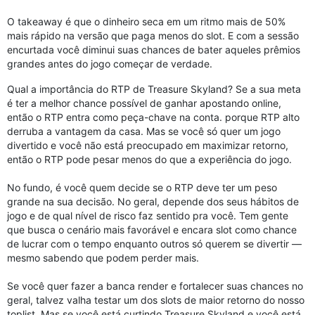
O takeaway é que o dinheiro seca em um ritmo mais de 50%
mais rápido na versão que paga menos do slot. E com a sessão
encurtada você diminui suas chances de bater aqueles prêmios
grandes antes do jogo começar de verdade.
Qual a importância do RTP de Treasure Skyland? Se a sua meta
é ter a melhor chance possível de ganhar apostando online,
então o RTP entra como peça-chave na conta. porque RTP alto
derruba a vantagem da casa. Mas se você só quer um jogo
divertido e você não está preocupado em maximizar retorno,
então o RTP pode pesar menos do que a experiência do jogo.
No fundo, é você quem decide se o RTP deve ter um peso
grande na sua decisão. No geral, depende dos seus hábitos de
jogo e de qual nível de risco faz sentido pra você. Tem gente
que busca o cenário mais favorável e encara slot como chance
de lucrar com o tempo enquanto outros só querem se divertir —
mesmo sabendo que podem perder mais.
Se você quer fazer a banca render e fortalecer suas chances no
geral, talvez valha testar um dos slots de maior retorno do nosso
toplist. Mas se você está curtindo Treasure Skyland e você está