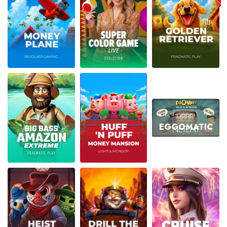
EGGOMATIC
NETENT