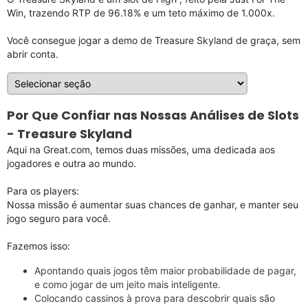
Win, trazendo RTP de 96.18% e um teto máximo de 1.000x.
Você consegue jogar a demo de Treasure Skyland de graça, sem
abrir conta.
Por Que Confiar nas Nossas Análises de Slots
- Treasure Skyland
Aqui na Great.com, temos duas missões, uma dedicada aos
jogadores e outra ao mundo.
Para os players:
Nossa missão é aumentar suas chances de ganhar, e manter seu
jogo seguro para você.
Fazemos isso:
Apontando quais jogos têm maior probabilidade de pagar,
e como jogar de um jeito mais inteligente.
Colocando cassinos à prova para descobrir quais são