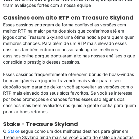
tiram avaliações fortes com a nossa equipe
Cassinos com alto RTP em Treasure Skyland
Esses cassinos entregam de forma confiável as versões com
melhor RTP na maior parte dos slots que conferimos até em
jogos como Treasure Skyland uma ótima notícia para quem quer
melhores chances. Para além de um RTP mais elevado esses
cassinos também entram no nosso ranking dos melhores
cassinos online porque pontuaram alto nas nossas análises o que
consolida o prestígio desses cassinos.
Esses cassinos frequentemente oferecem bônus de boas-vindas
bem amigáveis ao jogador trazendo mais valor para o seu
depósito sem parar de deixar você aproveitar as versões com o
RTP mais elevado dos seus slots favoritos. Se você se interessa
por boas promoções e chances fortes esses são alguns dos
cassinos mais bem avaliados nos quais a gente confia para quem
prioriza bons retornos.
Stake - Treasure Skyland
O
Stake
segue como um dos melhores destinos para girar em
Treasure Skyland ainda mais se você gosta do estilo de apostas