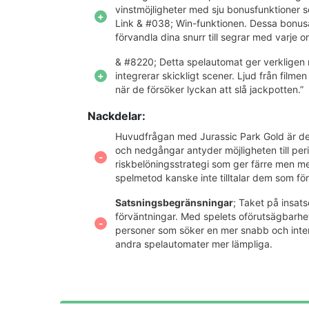
vinstmöjligheter med sju bonusfunktioner so
Link & #038; Win-funktionen. Dessa bonus
förvandla dina snurr till segrar med varje 
& #8220; Detta spelautomat ger verkligen ma
integrerar skickligt scener. Ljud från filme
när de försöker lyckan att slå jackpotten.”
Nackdelar:
Huvudfrågan med Jurassic Park Gold är des
och nedgångar antyder möjligheten till peri
riskbelöningsstrategi som ger färre men m
spelmetod kanske inte tilltalar dem som för
Satsningsbegränsningar
; Taket på insat
förväntningar. Med spelets oförutsägbarhe
personer som söker en mer snabb och inten
andra spelautomater mer lämpliga.