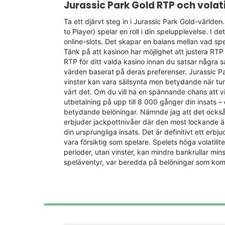
Jurassic Park Gold RTP och volati
Ta ett djärvt steg in i Jurassic Park Gold-världe
to Player) spelar en roll i din spelupplevelse. I 
online-slots. Det skapar en balans mellan vad spe
Tänk på att kasinon har möjlighet att justera RTP 
RTP för ditt valda kasino innan du satsar några s
värden baserat på deras preferenser. Jurassic Park 
vinster kan vara sällsynta men betydande när tur
värt det. Om du vill ha en spännande chans att v
utbetalning på upp till 8 000 gånger din insats –
betydande belöningar. Nämnde jag att det också 
erbjuder jackpottnivåer där den mest lockande ä
din ursprungliga insats. Det är definitivt ett erbj
vara försiktig som spelare. Spelets höga volatili
perioder, utan vinster, kan mindre bankrullar mi
speläventyr, var beredda på belöningar som kom