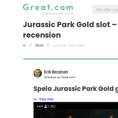
Jurassic Park Gold slot 
recension
Slots
Jurassic Park Gold
Home
Erik Bergman
Grundare av Great.com
Spela Jurassic Park Gold 