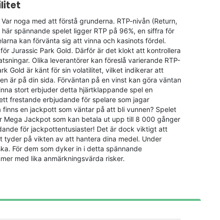
litet
n. Var noga med att förstå grunderna. RTP-nivån (Return,
det här spännande spelet ligger RTP på 96%, en siffra för
larna kan förvänta sig att vinna och kasinots fördel.
för Jurassic Park Gold. Därför är det klokt att kontrollera
atsningar. Olika leverantörer kan föreslå varierande RTP-
Gold är känt för sin volatilitet, vilket indikerar att
en är på din sida. Förväntan på en vinst kan göra väntan
inna stort erbjuder detta hjärtklappande spel en
 ett frestande erbjudande för spelare som jagar
finns en jackpott som väntar på att bli vunnen? Spelet
r Mega Jackpot som kan betala ut upp till 8 000 gånger
udande för jackpottentusiaster! Det är dock viktigt att
tet tyder på vikten av att hantera dina medel. Under
nska. För dem som dyker in i detta spännande
mer med lika anmärkningsvärda risker.