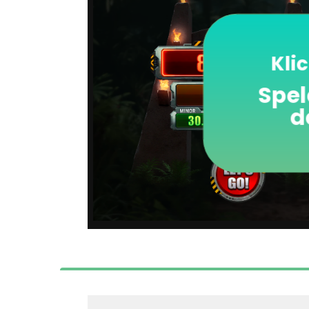
Kli
Spel
d