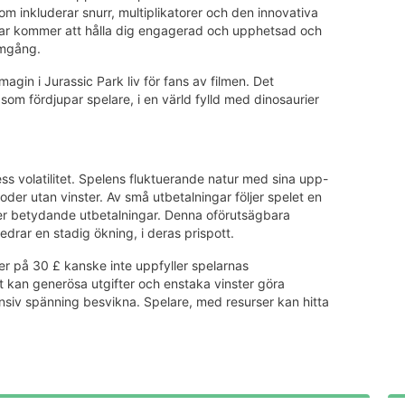
m inkluderar snurr, multiplikatorer och den innovativa
ar kommer att hålla dig engagerad och upphetsad och
omgång.
gin i Jurassic Park liv för fans av filmen. Det
n som fördjupar spelare, i en värld fylld med dinosaurier
s volatilitet. Spelens fluktuerande natur med sina upp-
oder utan vinster. Av små utbetalningar följer spelet en
er betydande utbetalningar. Denna oförutsägbara
edrar en stadig ökning, i deras prispott.
ser på 30 £ kanske inte uppfyller spelarnas
t kan generösa utgifter och enstaka vinster göra
siv spänning besvikna. Spelare, med resurser kan hitta