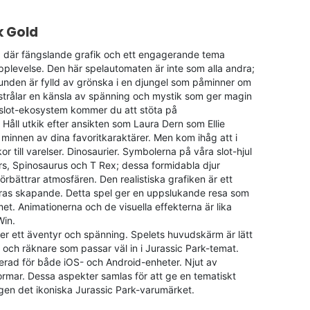
k Gold
d, där fängslande grafik och ett engagerande tema
pplevelse. Den här spelautomaten är inte som alla andra;
grunden är fylld av grönska i en djungel som påminner om
tstrålar en känsla av spänning och mystik som ger magin
ta slot-ekosystem kommer du att stöta på
Håll utkik efter ansikten som Laura Dern som Ellie
minnen av dina favoritkaraktärer. Men kom ihåg att i
r till varelser. Dinosaurier. Symbolerna på våra slot-hjul
rs, Spinosaurus och T Rex; dessa formidabla djur
bättrar atmosfären. Den realistiska grafiken är ett
eras skapande. Detta spel ger en uppslukande resa som
et. Animationerna och de visuella effekterna är lika
Win.
der ett äventyr och spänning. Spelets huvudskärm är lätt
och räknare som passar väl in i Jurassic Park-temat.
erad för både iOS- och Android-enheter. Njut av
tformar. Dessa aspekter samlas för att ge en tematiskt
en det ikoniska Jurassic Park-varumärket.