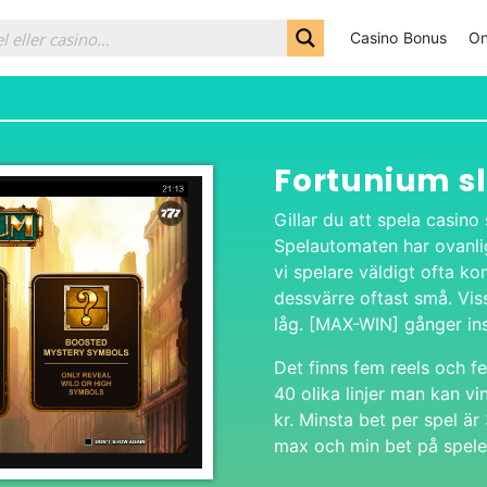
Casino Bonus
On
Fortunium sl
Gillar du att spela casino 
Spelautomaten har ovanligt 
vi spelare väldigt ofta ko
dessvärre oftast små. Viss
låg. [MAX-WIN] gånger ins
Det finns fem reels och fe
40 olika linjer man kan vi
kr. Minsta bet per spel är
max och min bet på spele