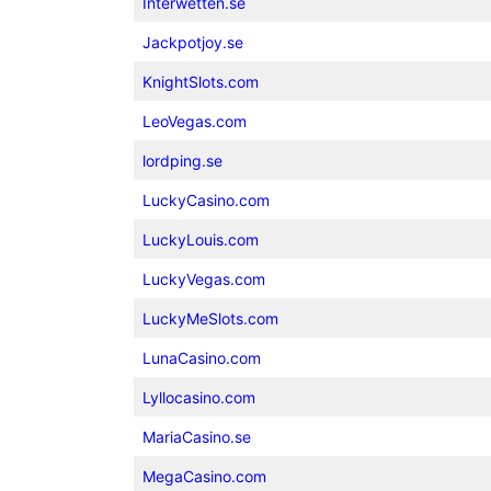
Interwetten.se
Jackpotjoy.se
KnightSlots.com
LeoVegas.com
lordping.se
LuckyCasino.com
LuckyLouis.com
LuckyVegas.com
LuckyMeSlots.com
LunaCasino.com
Lyllocasino.com
MariaCasino.se
MegaCasino.com