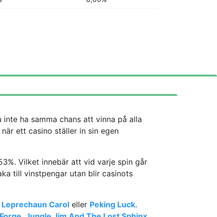
 inte ha samma chans att vinna på alla
är ett casino ställer in sin egen
3%. Vilket innebär att vid varje spin går
ka till vinstpengar utan blir casinots
,
Leprechaun Carol
eller
Peking Luck
.
 Forge
,
Jungle Jim And The Lost Sphinx