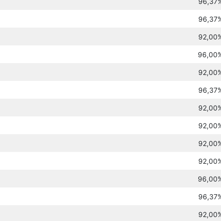
96,37
96,37
92,00
96,00
92,00
96,37
92,00
92,00
92,00
92,00
96,00
96,37
92,00