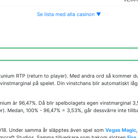
Se lista med alla casinon ▼
rtunium RTP (return to player). Med andra ord så kommer du
stmarginal på spelet. Din vinstchans blir automatiskt låg n
nium är 96,47%. Då blir spelbolagets egen vinstmarginal 3,5
yer). Medan, 100% - 96,47% = 3,53%, går dessvärre inte tillba
2018. Under samma år släpptes även spel som
Vegas Magic
mcraft Studios. Samma tillverkare som bakom slotsen
Fire