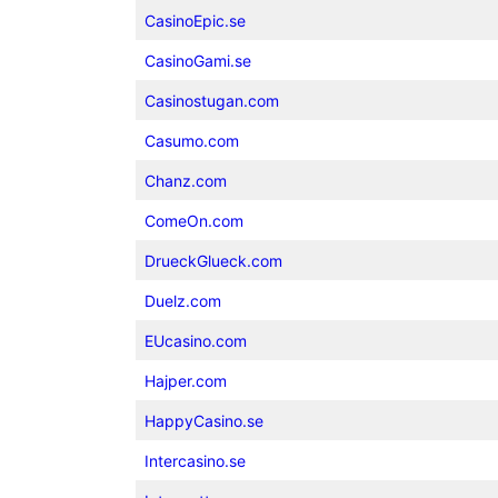
CasinoEpic.se
CasinoGami.se
Casinostugan.com
Casumo.com
Chanz.com
ComeOn.com
DrueckGlueck.com
Duelz.com
EUcasino.com
Hajper.com
HappyCasino.se
Intercasino.se