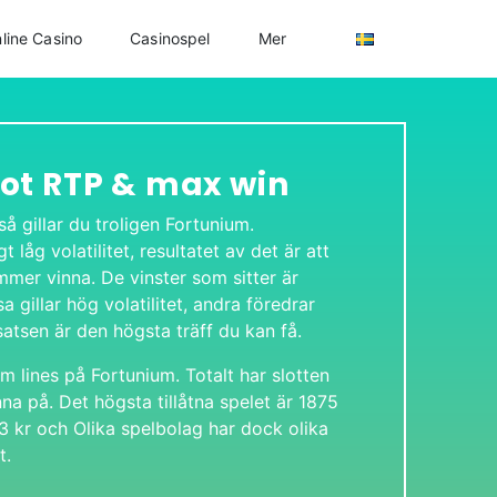
line Casino
Casinospel
Mer
Sverige
ot RTP & max win
så gillar du troligen Fortunium.
låg volatilitet, resultatet av det är att
mmer vinna. De vinster som sitter är
a gillar hög volatilitet, andra föredrar
atsen är den högsta träff du kan få.
m lines på Fortunium. Totalt har slotten
nna på. Det högsta tillåtna spelet är 1875
 3 kr och Olika spelbolag har dock olika
t.