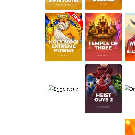
EGGOMATIC
NETENT