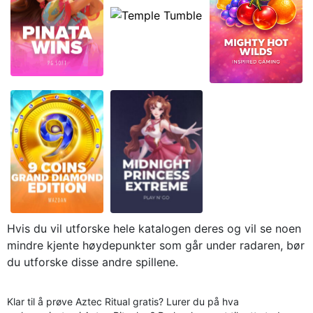
Hvis du vil utforske hele katalogen deres og vil se noen
mindre kjente høydepunkter som går under radaren, bør
du utforske disse andre spillene.
Klar til å prøve Aztec Ritual gratis? Lurer du på hva