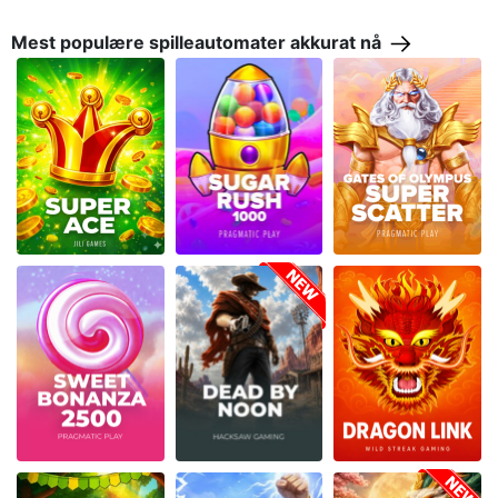
Mest populære spilleautomater akkurat nå