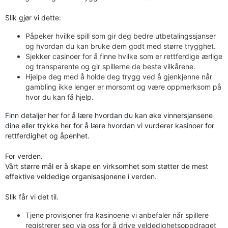
Slik gjør vi dette:
Påpeker hvilke spill som gir deg bedre utbetalingssjanser
og hvordan du kan bruke dem godt med større trygghet.
Sjekker casinoer for å finne hvilke som er rettferdige ærlige
og transparente og gir spillerne de beste vilkårene.
Hjelpe deg med å holde deg trygg ved å gjenkjenne når
gambling ikke lenger er morsomt og være oppmerksom på
hvor du kan få hjelp.
Finn detaljer her for å lære hvordan du kan øke vinnersjansene
dine eller trykke her for å lære hvordan vi vurderer kasinoer for
rettferdighet og åpenhet.
For verden.
Vårt større mål er å skape en virksomhet som støtter de mest
effektive veldedige organisasjonene i verden.
Slik får vi det til.
Tjene provisjoner fra kasinoene vi anbefaler når spillere
registrerer seg via oss for å drive veldedighetsoppdraget