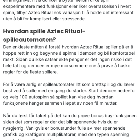
eksperimentere med funksjoner eller liker overraskelsen i hvert
spinn, tilbyr Aztec Ritual nok variasjon til å holde det interessant
uten å bli for komplisert eller stressende.
Hvordan spille Aztec Ritual-
spilleautomaten?
Den enkleste måten å forstå hvordan Aztec Ritual spiller på er å
hoppe rett inn og begynne å spinne i demoen og bli komfortabel
raskt. Siden du ikke satser ekte penger er det ingen risiko i det
hele tatt og demoen er mye morsommere enn å prøve å huske
regler for de fleste spillere.
For å være ærlig er spilleautomater litt som brettspill og du lærer
best ved å spille med en gang du starter. Start demoen nedenfor
og velg 100 autospinn så spillet kan vise deg hvordan
funksjonene henger sammen i løpet av noen få minutter.
Når du først får taket på det kan du prøve bonus buy-funksjonen
siden det som regel er der det blir spennende hvis du er
nysgjerrig. Vanligvis er bonusrunder fulle av mer spennende
grafikk og kraftigere multiplikatorer, med den typen spenning