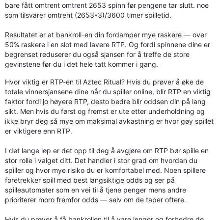
bare fått omtrent omtrent 2653 spinn før pengene tar slutt. noe
som tilsvarer omtrent (2653*3)/3600 timer spilletid.
Resultatet er at bankroll-en din fordamper mye raskere — over
50% raskere i en slot med lavere RTP. Og fordi spinnene dine er
begrenset reduserer du også sjansen for å treffe de store
gevinstene før du i det hele tatt kommer i gang.
Hvor viktig er RTP-en til Aztec Ritual? Hvis du prøver å øke de
totale vinnersjansene dine når du spiller online, blir RTP en viktig
faktor fordi jo høyere RTP, desto bedre blir oddsen din på lang
sikt. Men hvis du først og fremst er ute etter underholdning og
ikke bryr deg så mye om maksimal avkastning er hvor gøy spillet
er viktigere enn RTP.
I det lange løp er det opp til deg å avgjøre om RTP bør spille en
stor rolle i valget ditt. Det handler i stor grad om hvordan du
spiller og hvor mye risiko du er komfortabel med. Noen spillere
foretrekker spill med best langsiktige odds og ser på
spilleautomater som en vei til å tjene penger mens andre
prioriterer moro fremfor odds — selv om de taper oftere.
Hvis du prøver å få bankrollen til å vare lenger og forbedre de