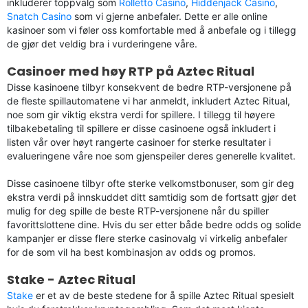
inkluderer toppvalg som
Rolletto Casino
,
Hiddenjack Casino
,
Snatch Casino
som vi gjerne anbefaler. Dette er alle online
kasinoer som vi føler oss komfortable med å anbefale og i tillegg
de gjør det veldig bra i vurderingene våre.
Casinoer med høy RTP på Aztec Ritual
Disse kasinoene tilbyr konsekvent de bedre RTP-versjonene på
de fleste spillautomatene vi har anmeldt, inkludert Aztec Ritual,
noe som gir viktig ekstra verdi for spillere. I tillegg til høyere
tilbakebetaling til spillere er disse casinoene også inkludert i
listen vår over høyt rangerte casinoer for sterke resultater i
evalueringene våre noe som gjenspeiler deres generelle kvalitet.
Disse casinoene tilbyr ofte sterke velkomstbonuser, som gir deg
ekstra verdi på innskuddet ditt samtidig som de fortsatt gjør det
mulig for deg spille de beste RTP-versjonene når du spiller
favorittslottene dine. Hvis du ser etter både bedre odds og solide
kampanjer er disse flere sterke casinovalg vi virkelig anbefaler
for de som vil ha best kombinasjon av odds og promos.
Stake - Aztec Ritual
Stake
er et av de beste stedene for å spille Aztec Ritual spesielt