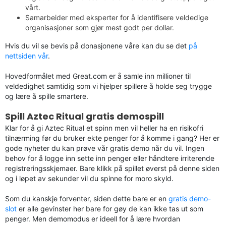
vårt.
Samarbeider med eksperter for å identifisere veldedige
organisasjoner som gjør mest godt per dollar.
Hvis du vil se bevis på donasjonene våre kan du se det
på
nettsiden vår
.
Hovedformålet med Great.com er å samle inn millioner til
veldedighet samtidig som vi hjelper spillere å holde seg trygge
og lære å spille smartere.
Spill Aztec Ritual gratis demospill
Klar for å gi Aztec Ritual et spinn men vil heller ha en risikofri
tilnærming før du bruker ekte penger for å komme i gang? Her er
gode nyheter du kan prøve vår gratis demo når du vil. Ingen
behov for å logge inn sette inn penger eller håndtere irriterende
registreringsskjemaer. Bare klikk på spillet øverst på denne siden
og i løpet av sekunder vil du spinne for moro skyld.
Som du kanskje forventer, siden dette bare er en
gratis demo-
slot
er alle gevinster her bare for gøy de kan ikke tas ut som
penger. Men demomodus er ideell for å lære hvordan