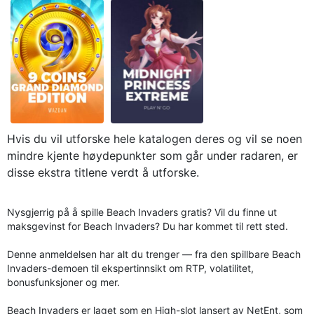
Hvis du vil utforske hele katalogen deres og vil se noen
mindre kjente høydepunkter som går under radaren, er
disse ekstra titlene verdt å utforske.
Nysgjerrig på å spille Beach Invaders gratis? Vil du finne ut
maksgevinst for Beach Invaders? Du har kommet til rett sted.
Denne anmeldelsen har alt du trenger — fra den spillbare Beach
Invaders-demoen til ekspertinnsikt om RTP, volatilitet,
bonusfunksjoner og mer.
Beach Invaders er laget som en High-slot lansert av NetEnt, som