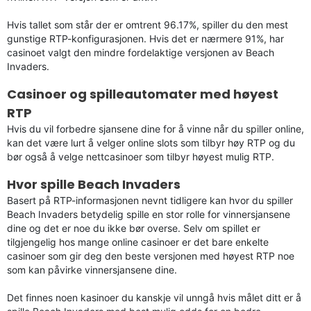
Hvis tallet som står der er omtrent 96.17%, spiller du den mest
gunstige RTP-konfigurasjonen. Hvis det er nærmere 91%, har
casinoet valgt den mindre fordelaktige versjonen av Beach
Invaders.
Casinoer og spilleautomater med høyest
RTP
Hvis du vil forbedre sjansene dine for å vinne når du spiller online,
kan det være lurt å velger online slots som tilbyr høy RTP og du
bør også å velge nettcasinoer som tilbyr høyest mulig RTP.
Hvor spille Beach Invaders
Basert på RTP-informasjonen nevnt tidligere kan hvor du spiller
Beach Invaders betydelig spille en stor rolle for vinnersjansene
dine og det er noe du ikke bør overse. Selv om spillet er
tilgjengelig hos mange online casinoer er det bare enkelte
casinoer som gir deg den beste versjonen med høyest RTP noe
som kan påvirke vinnersjansene dine.
Det finnes noen kasinoer du kanskje vil unngå hvis målet ditt er å