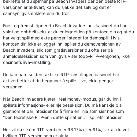
bekrefte at du spinner på Beach Invaders der den beste RTP-
versjonen er aktivert, kan du sjekke det selv og det er
sannsynligvis enklere enn du tror.
Først og fremst, åpner du Beach Invaders hos kasinoet du har
valgt og dobbeltsjekk at du er logget inn på kontoen din og at du
har valgt spill med ekte penger i stedet for demospill. Hvis
kontoen din ikke er logget inn, spiller du demoversjonen av
Beach Invaders, slik som gratisversjoner du ofte ser på
anmeldelsessider, som vanligvis viser topp-RTP-versjonen, ikke
casinoets live-innstilling.
Du kan bare se den faktiske RTP-innstillingen casinoet har
aktivert etter at du begynner å spille i live, ekte penger-
versjonen.
Når Beach Invaders kjører i real money-modus, går du inn i
spillets informasjons- eller hjelpeseksjon. Du må kanskje bla
gjennom et par infosider for å finne en linje som sier noe som
“Den teoretiske RTP-en i dette spillet er...” i spillets infosider.
Her vil du se om RTP-verdien er 96.17% eller 91%, slik at du vet
hvilken RTP-versjon som er aktiv.