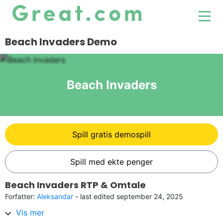
Beach Invaders Demo
Beach Invaders
Spill gratis demospill
Spill med ekte penger
Beach Invaders RTP & Omtale
Forfatter:
Aleksandar
- last edited
september 24, 2025
Vis mer