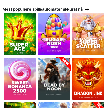
Mest populære spilleautomater akkurat nå