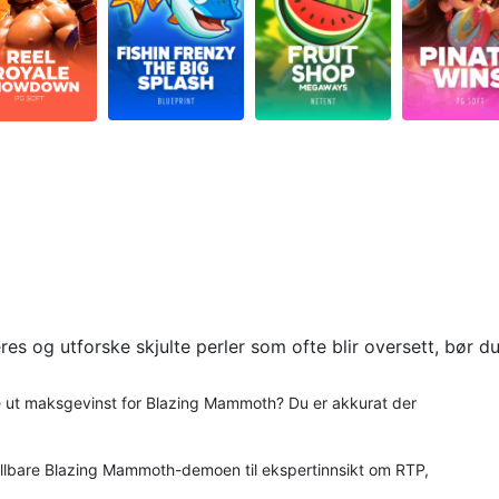
res og utforske skjulte perler som ofte blir oversett, bør du
nne ut maksgevinst for Blazing Mammoth? Du er akkurat der
illbare Blazing Mammoth-demoen til ekspertinnsikt om RTP,