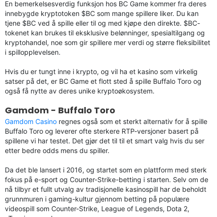
En bemerkelsesverdig funksjon hos BC Game kommer fra deres
innebygde kryptotoken $BC som mange spillere liker. Du kan
tjene $BC ved å spille eller til og med kjøpe den direkte. $BC-
tokenet kan brukes til eksklusive belønninger, spesialtilgang og
kryptohandel, noe som gir spillere mer verdi og større fleksibilitet
i spillopplevelsen.
Hvis du er tungt inne i krypto, og vil ha et kasino som virkelig
satser på det, er BC Game et flott sted å spille Buffalo Toro og
også få nytte av deres unike kryptoøkosystem.
Gamdom - Buffalo Toro
Gamdom Casino
regnes også som et sterkt alternativ for å spille
Buffalo Toro og leverer ofte sterkere RTP-versjoner basert på
spillene vi har testet. Det gjør det til til et smart valg hvis du ser
etter bedre odds mens du spiller.
Da det ble lansert i 2016, og startet som en plattform med sterk
fokus på e-sport og Counter-Strike-betting i starten. Selv om de
nå tilbyr et fullt utvalg av tradisjonelle kasinospill har de beholdt
grunnmuren i gaming-kultur gjennom betting på populære
videospill som Counter-Strike, League of Legends, Dota 2,