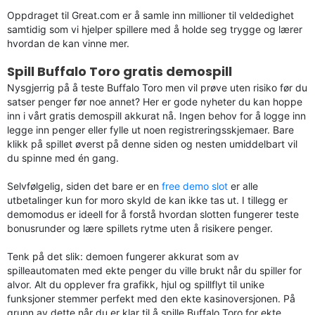
Oppdraget til Great.com er å samle inn millioner til veldedighet
samtidig som vi hjelper spillere med å holde seg trygge og lærer
hvordan de kan vinne mer.
Spill Buffalo Toro gratis demospill
Nysgjerrig på å teste Buffalo Toro men vil prøve uten risiko før du
satser penger før noe annet? Her er gode nyheter du kan hoppe
inn i vårt gratis demospill akkurat nå. Ingen behov for å logge inn
legge inn penger eller fylle ut noen registreringsskjemaer. Bare
klikk på spillet øverst på denne siden og nesten umiddelbart vil
du spinne med én gang.
Selvfølgelig, siden det bare er en
free demo slot
er alle
utbetalinger kun for moro skyld de kan ikke tas ut. I tillegg er
demomodus er ideell for å forstå hvordan slotten fungerer teste
bonusrunder og lære spillets rytme uten å risikere penger.
Tenk på det slik: demoen fungerer akkurat som av
spilleautomaten med ekte penger du ville brukt når du spiller for
alvor. Alt du opplever fra grafikk, hjul og spillflyt til unike
funksjoner stemmer perfekt med den ekte kasinoversjonen. På
grunn av dette når du er klar til å spille Buffalo Toro for ekte