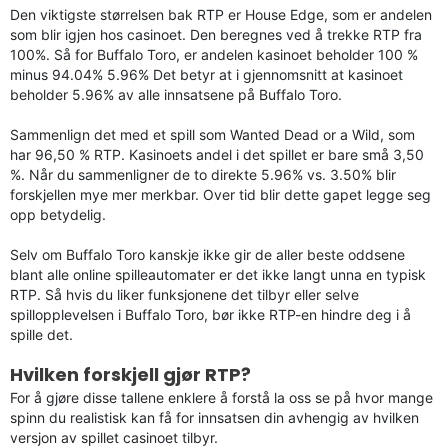
Den viktigste størrelsen bak RTP er House Edge, som er andelen
som blir igjen hos casinoet. Den beregnes ved å trekke RTP fra
100%. Så for Buffalo Toro, er andelen kasinoet beholder 100 %
minus 94.04% 5.96% Det betyr at i gjennomsnitt at kasinoet
beholder 5.96% av alle innsatsene på Buffalo Toro.
Sammenlign det med et spill som Wanted Dead or a Wild, som
har 96,50 % RTP. Kasinoets andel i det spillet er bare små 3,50
%. Når du sammenligner de to direkte 5.96% vs. 3.50% blir
forskjellen mye mer merkbar. Over tid blir dette gapet legge seg
opp betydelig.
Selv om Buffalo Toro kanskje ikke gir de aller beste oddsene
blant alle online spilleautomater er det ikke langt unna en typisk
RTP. Så hvis du liker funksjonene det tilbyr eller selve
spillopplevelsen i Buffalo Toro, bør ikke RTP-en hindre deg i å
spille det.
Hvilken forskjell gjør RTP?
For å gjøre disse tallene enklere å forstå la oss se på hvor mange
spinn du realistisk kan få for innsatsen din avhengig av hvilken
versjon av spillet casinoet tilbyr.