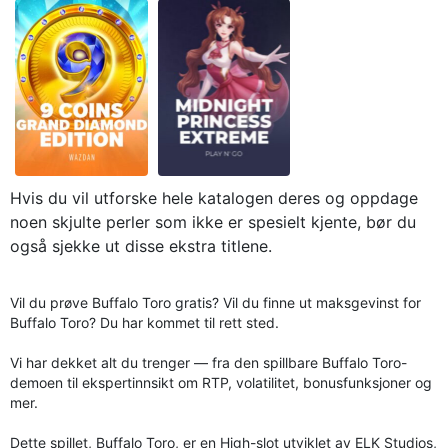
Hvis du vil utforske hele katalogen deres og oppdage
noen skjulte perler som ikke er spesielt kjente, bør du
også sjekke ut disse ekstra titlene.
Vil du prøve Buffalo Toro gratis? Vil du finne ut maksgevinst for
Buffalo Toro? Du har kommet til rett sted.
Vi har dekket alt du trenger — fra den spillbare Buffalo Toro-
demoen til ekspertinnsikt om RTP, volatilitet, bonusfunksjoner og
mer.
Dette spillet, Buffalo Toro, er en High-slot utviklet av ELK Studios,