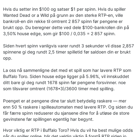
Hvis du setter inn $100 og satser $1 per spinn. Hvis du spiller
Wanted Dead or a Wild på grunn av den sterke RTP-en, ville
bankroll-en din rekke til omtrent 2 857 spinn før pengene er
brukt opp. Du beregner dette ved dele $100-bankrollen din på
3,50% house edge, som gir $100 / 0,035 = 2 857 spinn.
Siden hvert spinn vanligvis varer rundt 3 sekunder vil disse 2,857
spinnene gi deg rundt 2,5 timer spilletid før saldoen din er brukt
opp.
La oss nå sammenligne det med et spill som har lavere RTP som
Buffalo Toro. Siden house edge ligger på 5.96%, vil innskuddet
ditt bare gi deg rundt 1678 spinn før pengene forsvinner. noe
som tilsvarer omtrent (1678*3)/3600 timer med spilling.
Poenget er at pengene dine tar slutt betydelig raskere — mer
enn 50 % raskere i spilleautomaten med lavere RTP. Og siden du
får færre spinn reduserer du sjansene dine for å utløse de store
gevinstene før spillingen egentlig har begynt.
Hvor viktig er RTP i Buffalo Toro? Hvis du vil ha best mulige odds
når du spiller online, blir det veldig viktig å forstå RTP siden jo