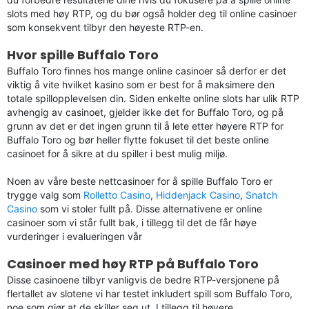
slots med høy RTP, og du bør også holder deg til online casinoer
som konsekvent tilbyr den høyeste RTP-en.
Hvor spille Buffalo Toro
Buffalo Toro finnes hos mange online casinoer så derfor er det
viktig å vite hvilket kasino som er best for å maksimere den
totale spillopplevelsen din. Siden enkelte online slots har ulik RTP
avhengig av casinoet, gjelder ikke det for Buffalo Toro, og på
grunn av det er det ingen grunn til å lete etter høyere RTP for
Buffalo Toro og bør heller flytte fokuset til det beste online
casinoet for å sikre at du spiller i best mulig miljø.
Noen av våre beste nettcasinoer for å spille Buffalo Toro er
trygge valg som
Rolletto Casino
,
Hiddenjack Casino
,
Snatch
Casino
som vi stoler fullt på. Disse alternativene er online
casinoer som vi står fullt bak, i tillegg til det de får høye
vurderinger i evalueringen vår
Casinoer med høy RTP på Buffalo Toro
Disse casinoene tilbyr vanligvis de bedre RTP-versjonene på
flertallet av slotene vi har testet inkludert spill som Buffalo Toro,
noe som gjør at de skiller seg ut. I tillegg til høyere