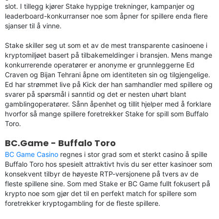
slot. I tillegg kjører Stake hyppige trekninger, kampanjer og
leaderboard-konkurranser noe som åpner for spillere enda flere
sjanser til å vinne.
Stake skiller seg ut som et av de mest transparente casinoene i
kryptomiljøet basert på tilbakemeldinger i bransjen. Mens mange
konkurrerende operatører er anonyme er grunnleggerne Ed
Craven og Bijan Tehrani åpne om identiteten sin og tilgjengelige.
Ed har strømmet live på Kick der han samhandler med spillere og
svarer på spørsmål i sanntid og det er nesten uhørt blant
gamblingoperatører. Sånn åpenhet og tillit hjelper med å forklare
hvorfor så mange spillere foretrekker Stake for spill som Buffalo
Toro.
BC.Game - Buffalo Toro
BC Game Casino
regnes i stor grad som et sterkt casino å spille
Buffalo Toro hos spesielt attraktivt hvis du ser etter kasinoer som
konsekvent tilbyr de høyeste RTP-versjonene på tvers av de
fleste spillene sine. Som med Stake er BC Game fullt fokusert på
krypto noe som gjør det til en perfekt match for spillere som
foretrekker kryptogambling for de fleste spillere.