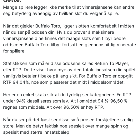
Mange spillere legger ikke merke til at vinnersjansene kan endre
seg betydelig avhengig av hvilken slot du velger å spille.
Når det gjelder Buffalo Toro, ligger slotten komfortabelt i midten
når du ser på oddsen din. Hvis du prøver å maksimere
vinnersjansene dine finnes det mange slots som tilbyr bedre
odds men Buffalo Toro tilbyr fortsatt en gjennomsnittlig vinnerate
for spillere.
Statistikken som måler disse oddsene kalles Return To Player,
eller RTP. Dette viser hvor mye av den totale innsatsen din spillet
vanligvis betaler tilbake på lang sikt. For Buffalo Toro er oppgitt
RTP 94.04%, noe som plasserer det midt i middelsområdet.
Her er en enkel skala slik at du tydelig ser kategoriene. En RTP
under 94% klassifiseres som lav. Alt i området 94 %–96,50 %
regnes som middels. Alt over 96.50% er høy RTP.
Når du ser på det først ser disse små prosentforskjellene særlig
store. Men de betyr faktisk noe spesielt over mange spinn og
spesielt med større innsatsbeløp.