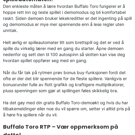
Den enkleste måten å lære hvordan Buffalo Toro fungerer er å
hoppe rett inn og teste spillet i demomodus og bli komfortabel
raskt. Siden demoen bruker lekekreditter er det ingenting på spill
og demomodus er mye mer spennende enn å lese regler uten
unntak.
Helt ærlig er spilleautomater litt som brettspill og det er ved å
spille du virkelig lærer med en gang du starter. Åpne demoen
nedenfor og sett den til 100 autospinn så slotten kan vise deg
hvordan spillet oppfører seg med en gang.
Når du får tak på rytmen prøv bonus buy-funksjonen fordi det
ofte er der det blir spennende for de fleste spillere. Vanligvis er
bonusrunder fulle av flott grafikk og kraftigere multiplikatorer,
pluss spenningen som gjør at spillingen føles skikkelig bra.
Ha det gøy med din gratis Buffalo Toro-demoøkt og hvis du har
tilbakemeldinger eller noe du vil spørre om, setter vi alltid pris på
å høre fra spillere når du vil.
Buffalo Toro RTP – Vær oppmerksom på
dette!